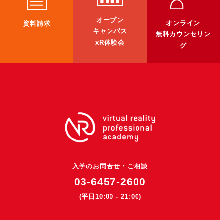
3DGSニュース
オープン
オンライン
資料請求
《受託開発》
キャンパス
無料カウンセリン
xR体験会
受託開発
グ
《最新プロダクト》
超体験★販促システム『XR Showcase Hub』2025年4月発売
MR体験型研修プラットフォーム『LegacyLink XR』2025年10月
バーチャルイベントプラットフォーム『MetaLiveStage』2025年
3D空間キャプチャーアプリ『Qoocan』
開発中
製造現場を革新する！『XR Worksupport Hub』開発中
入学のお問合せ・ご相談
>XR Museum『Artlogue』開発中
03-6457-2600
《企業研修》
(平日10:00 - 21:00)
Unity研修