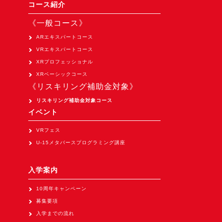
Apple Vision Pro アプリ開発研修
コース紹介
HoloLens 2 アプリ開発研修
《一般コース》
《研究会》
ARエキスパートコース
VRエキスパートコース
XRビジネスフォーラム
XRプロフェッショナル
《展示会》
XRベーシックコース
《リスキリング補助金対象》
TOKYO DIGICONX2026
（1/8～10東京ビッグサイト）に出展。
リスキリング補助金対象コース
イベント
オートモーティブワールド2026
（1/21～23東京ビッグサイト）に出展。
VRフェス
U-15メタバースプログラミング講座
Tsumiki Community Day 2026
（5/27～28 秋葉原UDX）に出展。
入学案内
《求人》
10周年キャンペーン
求人申込み
募集要項
入学までの流れ