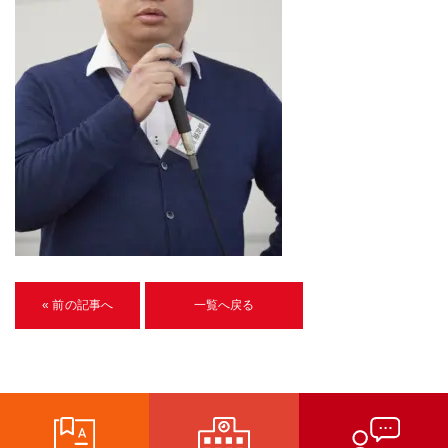
U-15メタバースプログラミング講座
入学案内
受講生紹介
イベント
ブログ
アクセスマップ
企業向け
« 前の記事へ
一覧へ戻る
《3DGS》
3DGSスキャンサービス
3DGS受託開発
3D Gaussian Splatting アプリ開発研修