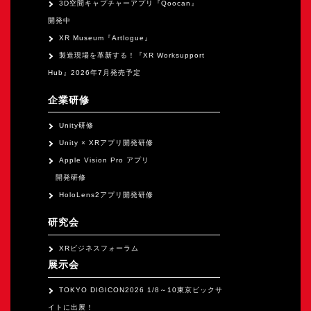
3D空間キャプチャーアプリ『Qoocan』
開発中
XR Museum『Artlogue』
製造現場を革新する！『XR Worksupport
Hub』2026年7月発売予定
企業研修
Unity研修
Unity × XRアプリ開発研修
Apple Vision Pro アプリ
開発研修
HoloLens2アプリ開発研修
研究会
XRビジネスフォーラム
展示会
TOKYO DIGICON2026 1/8～10東京ビックサ
イトに出展！