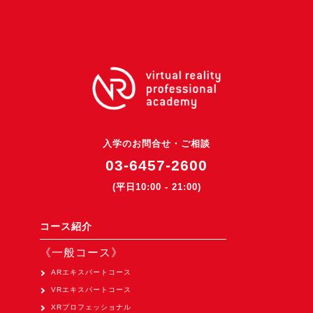
3DGSニュース
《受託開発》
受託開発
《最新プロダクト》
超体験★販促システム『XR Showcase Hub』2025年4月発売
MR体験型研修プラットフォーム『LegacyLink XR』2025年10月
入学のお問合せ・ご相談
バーチャルイベントプラットフォーム『MetaLiveStage』2025年
03-6457-2600
3D空間キャプチャーアプリ『Qoocan』
(平日10:00 - 21:00)
開発中
製造現場を革新する！『XR Worksupport Hub』開発中
コース紹介
>XR Museum『Artlogue』開発中
《一般コース》
《企業研修》
ARエキスパートコース
VRエキスパートコース
Unity研修
XRプロフェッショナル