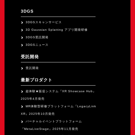
オープンキャンパス
3DGS
オンライン
3DGSスキャンサービス
3D Gaussian Splatting アプリ開発研修
3DGS受託開発
資料請求
3DGSニュース
受託開発
受託開発
最新プロダクト
超体験★販促システム『XR Showcase Hub』
2025年4月発売
MR体験型研修プラットフォーム『LegacyLink
XR』2025年10月発売
バーチャルイベントプラットフォーム
『MetaLiveStage』2025年11月発売