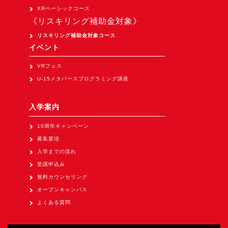
Apple Vision Pro アプリ開発研修
XRベーシックコース
《リスキリング補助金対象》
HoloLens 2 アプリ開発研修
リスキリング補助金対象コース
《研究会》
イベント
XRビジネスフォーラム
VRフェス
《展示会》
U-15メタバースプログラミング講座
TOKYO DIGICONX2026
（1/8～10東京ビッグサイト）に出展。
入学案内
オートモーティブワールド2026
10周年キャンペーン
（1/21～23東京ビッグサイト）に出展。
募集要項
Tsumiki Community Day 2026
入学までの流れ
（5/27～28 秋葉原UDX）に出展。
受講申込み
無料カウンセリング
《求人》
オープンキャンパス
求人申込み
よくある質問