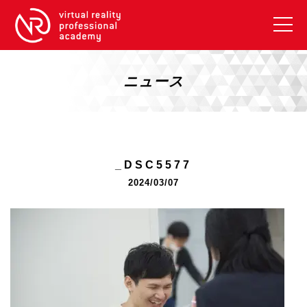
VRアカデミーとは
10周年キャンペーン
ニュース
コース紹介
《一般コース》
【毎週月曜開講】XRベーシック
_DSC5577
【2026年10月】ARエキスパートコース
2024/03/07
【2026年10月】VRエキスパートコース
【2026年10月】XRプロフェッショナル
《リスキリング補助金コース》
リスキリング補助金対象コース説明
《SDGs》