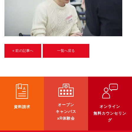
U-15メタバースプログラミング講座
入学案内
受講生紹介
イベント
« 前の記事へ
一覧へ戻る
ブログ
アクセスマップ
企業向け
《3DGS》
オープン
オンライン
資料請求
3DGSスキャンサービス
キャンパス
無料カウンセリン
3DGS受託開発
xR体験会
グ
3D Gaussian Splatting アプリ開発研修