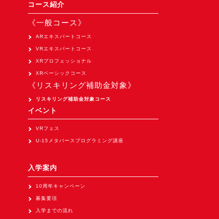
Apple Vision Pro アプリ開発研修
コース紹介
HoloLens 2 アプリ開発研修
《一般コース》
《研究会》
ARエキスパートコース
VRエキスパートコース
XRビジネスフォーラム
XRプロフェッショナル
《展示会》
XRベーシックコース
《リスキリング補助金対象》
TOKYO DIGICONX2026
（1/8～10東京ビッグサイト）に出展。
リスキリング補助金対象コース
イベント
オートモーティブワールド2026
（1/21～23東京ビッグサイト）に出展。
VRフェス
U-15メタバースプログラミング講座
Tsumiki Community Day 2026
（5/27～28 秋葉原UDX）に出展。
入学案内
《求人》
10周年キャンペーン
求人申込み
募集要項
入学までの流れ