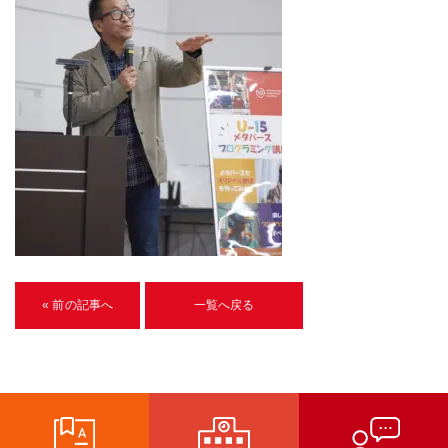
U-15メタバースプログラミング講座
入学案内
受講生紹介
イベント
ブログ
アクセスマップ
企業向け
« 前の記事へ
一覧へ戻る
《3DGS》
3DGSスキャンサービス
3DGS受託開発
3D Gaussian Splatting アプリ開発研修