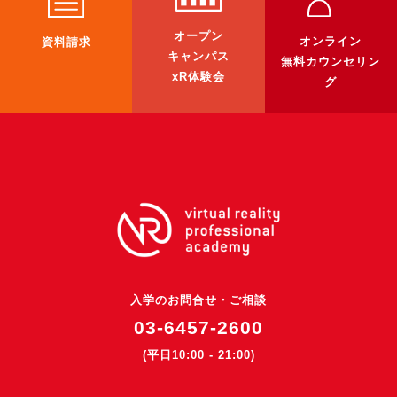
3DGSニュース
オープン
オンライン
資料請求
《受託開発》
キャンパス
無料カウンセリン
xR体験会
受託開発
グ
《最新プロダクト》
超体験★販促システム『XR Showcase Hub』2025年4月発売
MR体験型研修プラットフォーム『LegacyLink XR』2025年10月
バーチャルイベントプラットフォーム『MetaLiveStage』2025年
3D空間キャプチャーアプリ『Qoocan』
開発中
製造現場を革新する！『XR Worksupport Hub』開発中
入学のお問合せ・ご相談
>XR Museum『Artlogue』開発中
03-6457-2600
《企業研修》
(平日10:00 - 21:00)
Unity研修