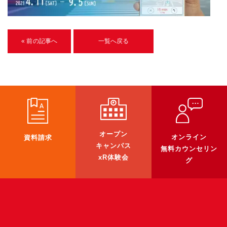
U-15メタバースプログラミング講座
入学案内
« 前の記事へ
一覧へ戻る
受講生紹介
イベント
ブログ
アクセスマップ
オープン
オンライン
資料請求
キャンパス
無料カウンセリン
企業向け
xR体験会
グ
《3DGS》
3DGSスキャンサービス
3DGS受託開発
3D Gaussian Splatting アプリ開発研修