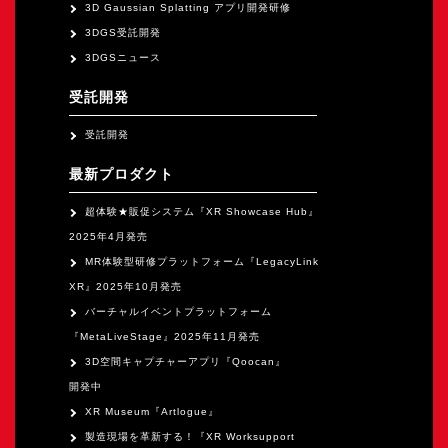
オープンキャンパス
3D Gaussian Splatting アプリ開発研修
3DGS受託開発
3DGSニュース
オンライン
受託開発
受託開発
資料請求
最新プロダクト
超体験★販促システム『XR Showcase Hub』
2025年4月発売
MR体験型研修プラットフォーム『LegacyLink
XR』2025年10月発売
バーチャルイベントプラットフォーム
『MetaLiveStage』2025年11月発売
3D空間キャプチャーアプリ『Qoocan』
開発中
XR Museum『Artlogue』
製造現場を革新する！『XR Worksupport