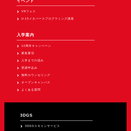
イベント
Apple Vision Pro アプリ開発研修
VRフェス
HoloLens 2 アプリ開発研修
U-15メタバースプログラミング講座
《研究会》
XRビジネスフォーラム
入学案内
《展示会》
10周年キャンペーン
TOKYO DIGICONX2026
募集要項
（1/8～10東京ビッグサイト）に出展。
入学までの流れ
受講申込み
オートモーティブワールド2026
無料カウンセリング
（1/21～23東京ビッグサイト）に出展。
オープンキャンパス
Tsumiki Community Day 2026
よくある質問
（5/27～28 秋葉原UDX）に出展。
《求人》
求人申込み
3DGS
3DGSスキャンサービス