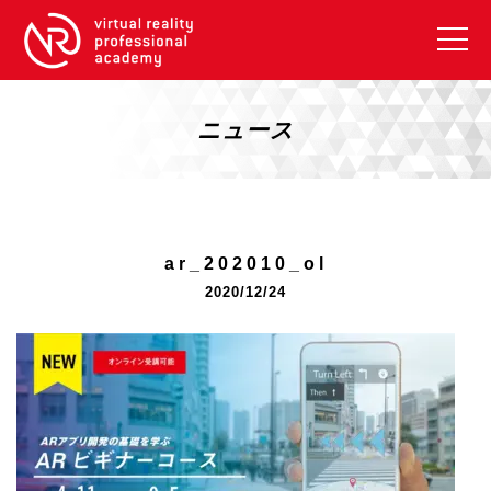
VRアカデミーとは
10周年キャンペーン
ニュース
コース紹介
《一般コース》
【毎週月曜開講】XRベーシック
ar_202010_ol
【2026年10月】ARエキスパートコース
2020/12/24
【2026年10月】VRエキスパートコース
【2026年10月】XRプロフェッショナル
《リスキリング補助金コース》
リスキリング補助金対象コース説明
《SDGs》