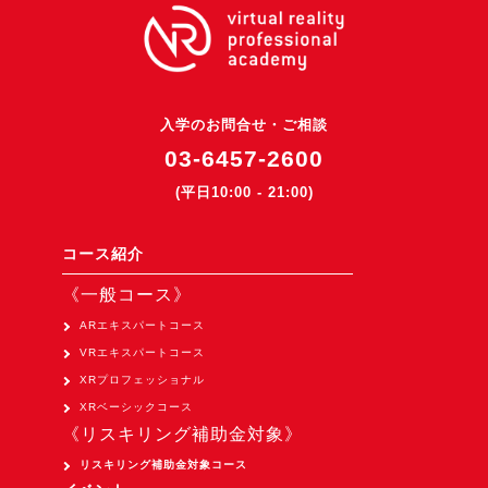
3DGSニュース
《受託開発》
受託開発
入学のお問合せ・ご相談
《最新プロダクト》
03-6457-2600
超体験★販促システム『XR Showcase Hub』2025年4月発売
(平日10:00 - 21:00)
MR体験型研修プラットフォーム『LegacyLink XR』2025年10月
バーチャルイベントプラットフォーム『MetaLiveStage』2025年
コース紹介
3D空間キャプチャーアプリ『Qoocan』
《一般コース》
開発中
ARエキスパートコース
製造現場を革新する！『XR Worksupport Hub』開発中
VRエキスパートコース
XRプロフェッショナル
>XR Museum『Artlogue』開発中
XRベーシックコース
《企業研修》
《リスキリング補助金対象》
Unity研修
リスキリング補助金対象コース