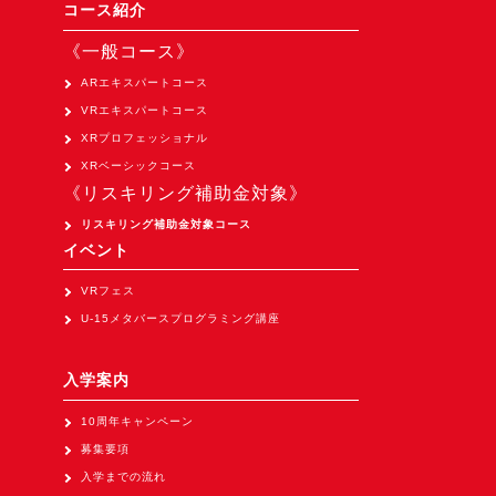
Apple Vision Pro アプリ開発研修
コース紹介
HoloLens 2 アプリ開発研修
《一般コース》
《研究会》
ARエキスパートコース
VRエキスパートコース
XRビジネスフォーラム
XRプロフェッショナル
《展示会》
XRベーシックコース
《リスキリング補助金対象》
TOKYO DIGICONX2026
（1/8～10東京ビッグサイト）に出展。
リスキリング補助金対象コース
イベント
オートモーティブワールド2026
（1/21～23東京ビッグサイト）に出展。
VRフェス
U-15メタバースプログラミング講座
Tsumiki Community Day 2026
（5/27～28 秋葉原UDX）に出展。
入学案内
《求人》
10周年キャンペーン
求人申込み
募集要項
入学までの流れ