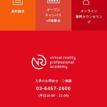
3DGSニュース
オープン
オンライン
資料請求
《受託開発》
キャンパス
無料カウンセリン
xR体験会
受託開発
グ
《最新プロダクト》
超体験★販促システム『XR Showcase Hub』2025年4月発売
MR体験型研修プラットフォーム『LegacyLink XR』2025年10月
バーチャルイベントプラットフォーム『MetaLiveStage』2025年
3D空間キャプチャーアプリ『Qoocan』
開発中
製造現場を革新する！『XR Worksupport Hub』開発中
入学のお問合せ・ご相談
>XR Museum『Artlogue』開発中
03-6457-2600
《企業研修》
(平日10:00 - 21:00)
Unity研修