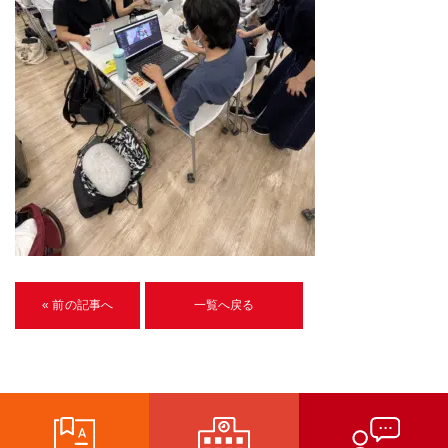
U-15メタバースプログラミング講座
入学案内
受講生紹介
イベント
ブログ
アクセスマップ
企業向け
« 前の記事へ
一覧へ戻る
《3DGS》
3DGSスキャンサービス
3DGS受託開発
3D Gaussian Splatting アプリ開発研修