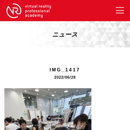
VRアカデミーとは
10周年キャンペーン
ニュース
コース紹介
《一般コース》
【毎週月曜開講】XRベーシック
IMG_1417
【2026年10月】ARエキスパートコース
2022/06/28
【2026年10月】VRエキスパートコース
【2026年10月】XRプロフェッショナル
《リスキリング補助金コース》
リスキリング補助金対象コース説明
《SDGs》