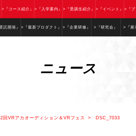
』
>『コース紹介』
>『入学案内』
>『受講生紹介』
>『イベント』
>『
『受託開発』
>『最新プロダクト』
>『企業研修』
>『研究会』
>『展
ニュース
2回VRアカオーディション＆VRフェス
>
DSC_7033