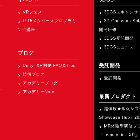
VRフェス
3DGSスキャンサ
U-15メタバースプログラミ
3D Gaussian Sp
ング講座
開発研修
3DGS受託開発
3DGSニュース
ブログ
受託開発
Unity×XR開発 FAQ＆Tips
技術ブログ
受託開発
アカデミーブログ
アカデミーNote
最新プロダクト
超体験★販促シス
Showcase Hub』
MR体験型研修プ
『LegacyLink XR