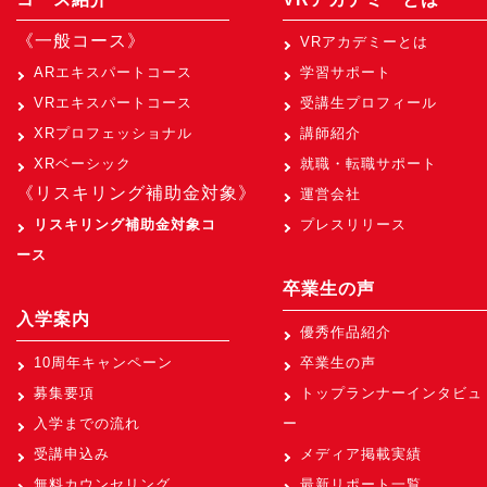
《一般コース》
VRアカデミーとは
ARエキスパートコース
学習サポート
VRエキスパートコース
受講生プロフィール
XRプロフェッショナル
講師紹介
XRベーシック
就職・転職サポート
《リスキリング補助金対象》
運営会社
リスキリング補助金対象コ
プレスリリース
ース
卒業生の声
入学案内
優秀作品紹介
10周年キャンペーン
卒業生の声
募集要項
トップランナーインタビュ
入学までの流れ
ー
受講申込み
メディア掲載実績
無料カウンセリング
最新リポート一覧