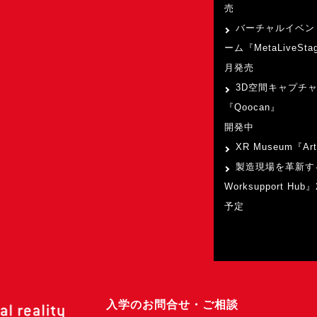
売
バーチャルイベン
ーム『MetaLiveSta
月発売
3D空間キャプチ
『Qoocan』
開発中
XR Museum『Art
製造現場を革新す
Worksupport Hu
予定
入学のお問合せ・ご相談