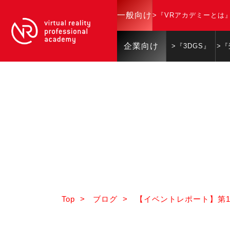
一般向け
>『VRアカデミーとは
企業向け
>『3DGS』
>
Top
>
ブログ
>
【イベントレポート】第1