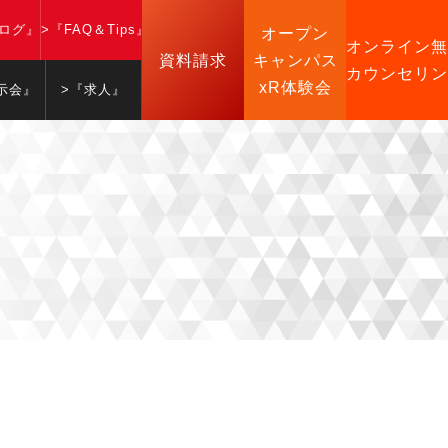
ブログ』
>『FAQ＆Tips』
オープン
オンライン無
資料請求
キャンパス
カウンセリン
xR体験会
示会』
>『求人』