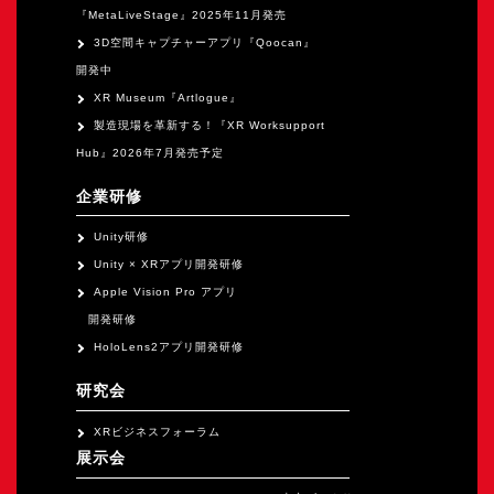
『MetaLiveStage』2025年11月発売
3D空間キャプチャーアプリ『Qoocan』
開発中
XR Museum『Artlogue』
製造現場を革新する！『XR Worksupport
Hub』2026年7月発売予定
企業研修
Unity研修
Unity × XRアプリ開発研修
Apple Vision Pro アプリ
開発研修
HoloLens2アプリ開発研修
研究会
XRビジネスフォーラム
展示会