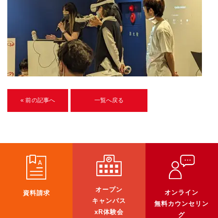
U-15メタバースプログラミング講座
入学案内
受講生紹介
イベント
ブログ
« 前の記事へ
一覧へ戻る
アクセスマップ
企業向け
《3DGS》
3DGSスキャンサービス
オープン
オンライン
資料請求
3DGS受託開発
キャンパス
無料カウンセリン
xR体験会
3D Gaussian Splatting アプリ開発研修
グ