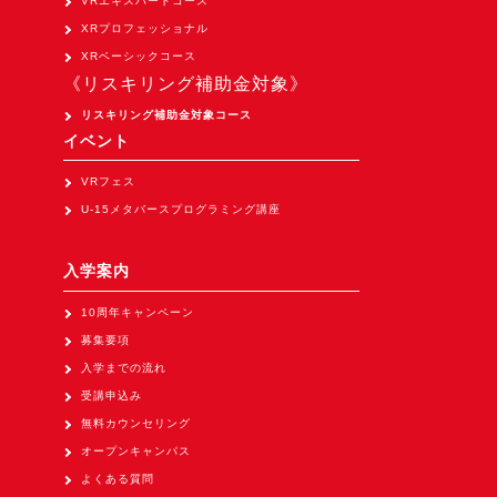
VRエキスパートコース
Apple Vision Pro アプリ開発研修
XRプロフェッショナル
HoloLens 2 アプリ開発研修
XRベーシックコース
《リスキリング補助金対象》
《研究会》
リスキリング補助金対象コース
XRビジネスフォーラム
イベント
《展示会》
VRフェス
TOKYO DIGICONX2026
U-15メタバースプログラミング講座
（1/8～10東京ビッグサイト）に出展。
オートモーティブワールド2026
入学案内
（1/21～23東京ビッグサイト）に出展。
10周年キャンペーン
Tsumiki Community Day 2026
募集要項
（5/27～28 秋葉原UDX）に出展。
入学までの流れ
《求人》
受講申込み
無料カウンセリング
求人申込み
オープンキャンパス
よくある質問