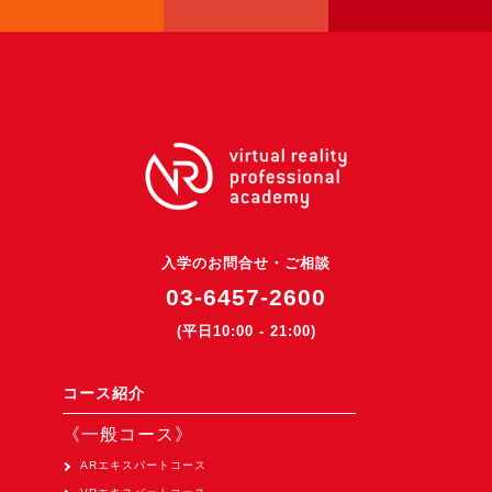
3DGSニュース
《受託開発》
受託開発
《最新プロダクト》
超体験★販促システム『XR Showcase Hub』2025年4月発売
MR体験型研修プラットフォーム『LegacyLink XR』2025年10月
バーチャルイベントプラットフォーム『MetaLiveStage』2025年
入学のお問合せ・ご相談
3D空間キャプチャーアプリ『Qoocan』
03-6457-2600
開発中
(平日10:00 - 21:00)
製造現場を革新する！『XR Worksupport Hub』開発中
>XR Museum『Artlogue』開発中
コース紹介
《企業研修》
《一般コース》
Unity研修
ARエキスパートコース