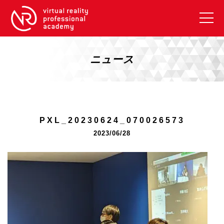
VRアカデミーとは
10周年キャンペーン
ニュース
コース紹介
《一般コース》
【毎週月曜開講】XRベーシック
PXL_20230624_070026573
【2026年10月】ARエキスパートコース
2023/06/28
【2026年10月】VRエキスパートコース
【2026年10月】XRプロフェッショナル
《リスキリング補助金コース》
リスキリング補助金対象コース説明
《SDGs》