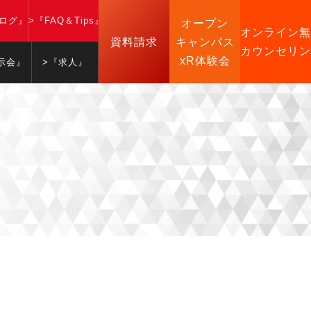
ブログ』
>『FAQ＆Tips』
オープン
オンライン無
資料請求
キャンパス
カウンセリン
xR体験会
示会』
>『求人』