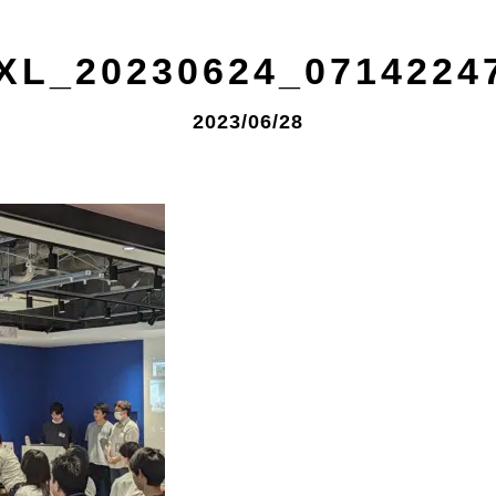
XL_20230624_0714224
2023/06/28