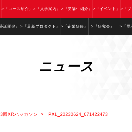
』
>『コース紹介』
>『入学案内』
>『受講生紹介』
>『イベント』
>『
『受託開発』
>『最新プロダクト』
>『企業研修』
>『研究会』
>『展
ニュース
3回XRハッカソン
>
PXL_20230624_071422473