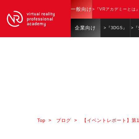
一般向け
>『VRアカデミーとは
企業向け
>『3DGS』
>
Top
>
ブログ
>
【イベントレポート】第1