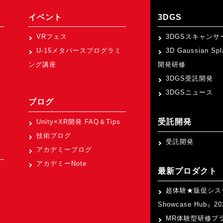
イベント
3DGS
VRフェス
3DGSスキャンサ
U-15メタバースプログラミ
3D Gaussian Sp
ング講座
開発研修
3DGS受託開発
3DGSニュース
ブログ
受託開発
Unity×XR開発 FAQ＆Tips
技術ブログ
受託開発
アカデミーブログ
アカデミーNote
最新プロダクト
超体験★販促シス
Showcase Hub』
MR体験型研修プ