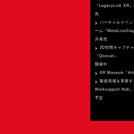
『LegacyLink XR
売
バーチャルイベン
ーム『MetaLiveSta
月発売
3D空間キャプチ
『Qoocan』
開発中
XR Museum『Art
製造現場を革新す
Worksupport Hu
予定