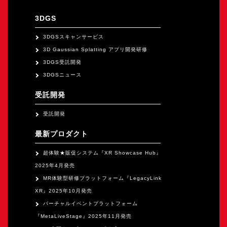
オープンキャンパス
3DGS
3DGSスキャンサービス
オンライン
3D Gaussian Splatting アプリ開発研修
3DGS受託開発
資料請求
3DGSニュース
受託開発
受託開発
最新プロダクト
超体験★販促システム『XR Showcase Hub』
2025年4月発売
MR体験型研修プラットフォーム『LegacyLink
XR』2025年10月発売
バーチャルイベントプラットフォーム
『MetaLiveStage』2025年11月発売