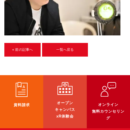
U-15メタバースプログラミング講座
入学案内
受講生紹介
イベント
« 前の記事へ
一覧へ戻る
ブログ
アクセスマップ
企業向け
《3DGS》
オープン
オンライン
資料請求
3DGSスキャンサービス
キャンパス
無料カウンセリン
xR体験会
3DGS受託開発
グ
3D Gaussian Splatting アプリ開発研修