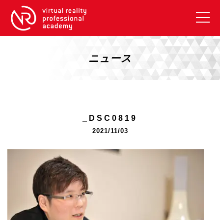
VRアカデミーとは
10周年キャンペーン
ニュース
コース紹介
《一般コース》
【毎週月曜開講】XRベーシック
_DSC0819
【2026年10月】ARエキスパートコース
2021/11/03
【2026年10月】VRエキスパートコース
【2026年10月】XRプロフェッショナル
《リスキリング補助金コース》
リスキリング補助金対象コース説明
《SDGs》