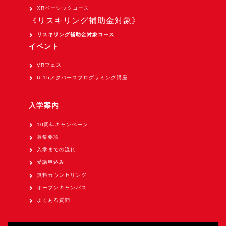
Apple Vision Pro アプリ開発研修
XRベーシックコース
《リスキリング補助金対象》
HoloLens 2 アプリ開発研修
リスキリング補助金対象コース
《研究会》
イベント
XRビジネスフォーラム
VRフェス
《展示会》
U-15メタバースプログラミング講座
TOKYO DIGICONX2026
（1/8～10東京ビッグサイト）に出展。
入学案内
オートモーティブワールド2026
10周年キャンペーン
（1/21～23東京ビッグサイト）に出展。
募集要項
Tsumiki Community Day 2026
入学までの流れ
（5/27～28 秋葉原UDX）に出展。
受講申込み
無料カウンセリング
《求人》
オープンキャンパス
求人申込み
よくある質問