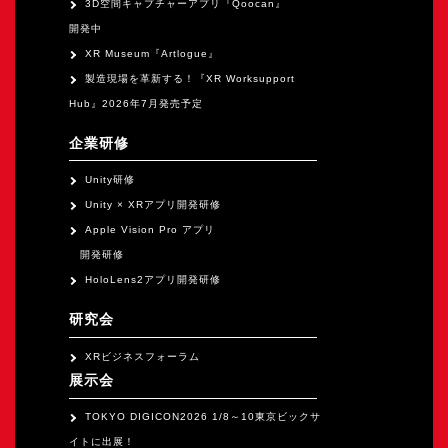
3D空間キャプチャーアプリ『Qoocan』
開発中
XR Museum『Artlogue』
製造現場を革新する！『XR Worksupport
Hub』2026年7月発売予定
企業研修
Unity研修
Unity × XRアプリ開発研修
Apple Vision Pro アプリ
開発研修
HoloLens2アプリ開発研修
研究会
XRビジネスフォーラム
展示会
TOKYO DIGICON2026 1/8～10東京ビックサ
イトに出展！