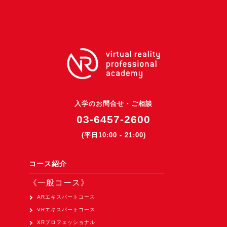
3DGSニュース
《受託開発》
受託開発
《最新プロダクト》
超体験★販促システム『XR Showcase Hub』2025年4月発売
MR体験型研修プラットフォーム『LegacyLink XR』2025年10月
入学のお問合せ・ご相談
バーチャルイベントプラットフォーム『MetaLiveStage』2025年
03-6457-2600
3D空間キャプチャーアプリ『Qoocan』
(平日10:00 - 21:00)
開発中
製造現場を革新する！『XR Worksupport Hub』開発中
コース紹介
>XR Museum『Artlogue』開発中
《一般コース》
《企業研修》
ARエキスパートコース
VRエキスパートコース
Unity研修
XRプロフェッショナル