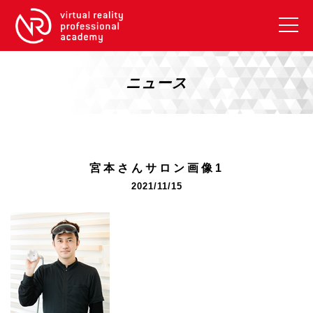
VRアカデミーとは
10周年キャンペーン
ニュース
コース紹介
《一般コース》
【毎週月曜開講】XRベーシック
宮本さんサロン画像1
【2026年10月】ARエキスパートコース
2021/11/15
【2026年10月】VRエキスパートコース
【2026年10月】XRプロフェッショナル
《リスキリング補助金コース》
リスキリング補助金対象コース説明
《SDGs》