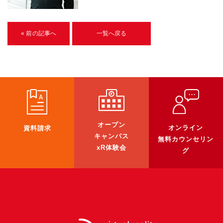
U-15メタバースプログラミング講座
入学案内
« 前の記事へ
一覧へ戻る
受講生紹介
イベント
ブログ
アクセスマップ
オープン
オンライン
資料請求
キャンパス
無料カウンセリン
企業向け
xR体験会
グ
《3DGS》
3DGSスキャンサービス
3DGS受託開発
3D Gaussian Splatting アプリ開発研修