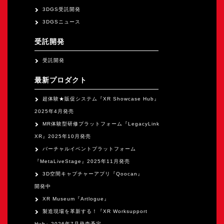
オープンキャンパス
3DGS受託開発
3DGSニュース
オンライン
受託開発
受託開発
資料請求
最新プロダクト
超体験★販促システム『XR Showcase Hub』
2025年4月発売
MR体験型研修プラットフォーム『LegacyLink
XR』2025年10月発売
バーチャルイベントプラットフォーム
『MetaLiveStage』2025年11月発売
3D空間キャプチャーアプリ『Qoocan』
開発中
XR Museum『Artlogue』
製造現場を革新する！『XR Worksupport
Hub』2026年7月発売予定