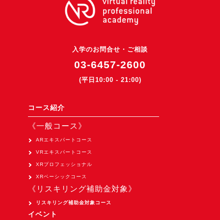
3DGSニュース
《受託開発》
受託開発
入学のお問合せ・ご相談
《最新プロダクト》
03-6457-2600
超体験★販促システム『XR Showcase Hub』2025年4月発売
(平日10:00 - 21:00)
MR体験型研修プラットフォーム『LegacyLink XR』2025年10月
コース紹介
バーチャルイベントプラットフォーム『MetaLiveStage』2025年
《一般コース》
3D空間キャプチャーアプリ『Qoocan』
開発中
ARエキスパートコース
VRエキスパートコース
製造現場を革新する！『XR Worksupport Hub』開発中
XRプロフェッショナル
>XR Museum『Artlogue』開発中
XRベーシックコース
《リスキリング補助金対象》
《企業研修》
リスキリング補助金対象コース
Unity研修
イベント