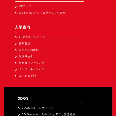
Apple Vision Pro アプリ開発研修
VRフェス
HoloLens 2 アプリ開発研修
U-15メタバースプログラミング講座
《研究会》
入学案内
XRビジネスフォーラム
《展示会》
10周年キャンペーン
募集要項
TOKYO DIGICONX2026
入学までの流れ
（1/8～10東京ビッグサイト）に出展。
受講申込み
オートモーティブワールド2026
無料カウンセリング
（1/21～23東京ビッグサイト）に出展。
オープンキャンパス
Tsumiki Community Day 2026
よくある質問
（5/27～28 秋葉原UDX）に出展。
《求人》
3DGS
求人申込み
3DGSスキャンサービス
3D Gaussian Splatting アプリ開発研修