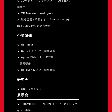
3D空間キャプチャーアプリ『Qoocan』
開発中
XR Museum『Artlogue』
製造現場を革新する！『XR Worksupport
Hub』2026年7月発売予定
企業研修
Unity研修
Unity × XRアプリ開発研修
Apple Vision Pro アプリ
開発研修
HoloLens2アプリ開発研修
研究会
XRビジネスフォーラム
展示会
TOKYO DIGICON2026 1/8～10東京ビックサ
イトに出展！