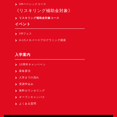
Apple Vision Pro アプリ開発研修
XRベーシックコース
《リスキリング補助金対象》
HoloLens 2 アプリ開発研修
リスキリング補助金対象コース
《研究会》
イベント
XRビジネスフォーラム
VRフェス
《展示会》
U-15メタバースプログラミング講座
TOKYO DIGICONX2026
（1/8～10東京ビッグサイト）に出展。
入学案内
オートモーティブワールド2026
10周年キャンペーン
（1/21～23東京ビッグサイト）に出展。
募集要項
Tsumiki Community Day 2026
入学までの流れ
（5/27～28 秋葉原UDX）に出展。
受講申込み
無料カウンセリング
《求人》
オープンキャンパス
求人申込み
よくある質問