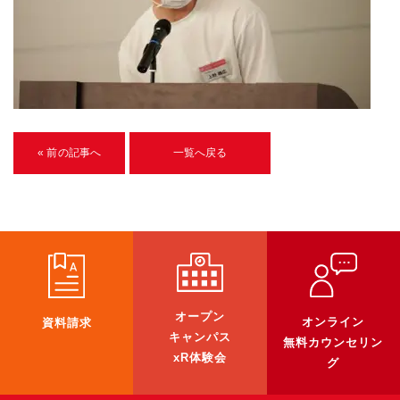
U-15メタバースプログラミング講座
入学案内
受講生紹介
イベント
« 前の記事へ
一覧へ戻る
ブログ
アクセスマップ
企業向け
《3DGS》
オープン
オンライン
資料請求
3DGSスキャンサービス
キャンパス
無料カウンセリン
xR体験会
3DGS受託開発
グ
3D Gaussian Splatting アプリ開発研修