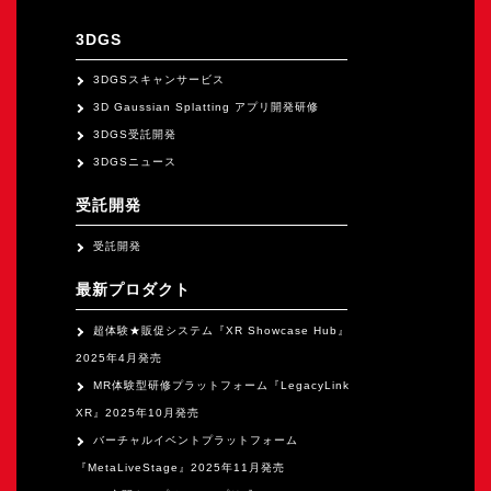
オープンキャンパス
3DGS
3DGSスキャンサービス
オンライン
3D Gaussian Splatting アプリ開発研修
3DGS受託開発
資料請求
3DGSニュース
受託開発
受託開発
最新プロダクト
超体験★販促システム『XR Showcase Hub』
2025年4月発売
MR体験型研修プラットフォーム『LegacyLink
XR』2025年10月発売
バーチャルイベントプラットフォーム
『MetaLiveStage』2025年11月発売