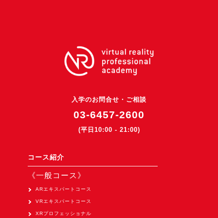
3DGSニュース
《受託開発》
受託開発
《最新プロダクト》
超体験★販促システム『XR Showcase Hub』2025年4月発売
MR体験型研修プラットフォーム『LegacyLink XR』2025年10月
入学のお問合せ・ご相談
バーチャルイベントプラットフォーム『MetaLiveStage』2025年
03-6457-2600
3D空間キャプチャーアプリ『Qoocan』
(平日10:00 - 21:00)
開発中
製造現場を革新する！『XR Worksupport Hub』開発中
コース紹介
>XR Museum『Artlogue』開発中
《一般コース》
《企業研修》
ARエキスパートコース
VRエキスパートコース
Unity研修
XRプロフェッショナル