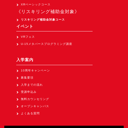
Apple Vision Pro アプリ開発研修
XRベーシックコース
《リスキリング補助金対象》
HoloLens 2 アプリ開発研修
リスキリング補助金対象コース
《研究会》
イベント
XRビジネスフォーラム
VRフェス
《展示会》
U-15メタバースプログラミング講座
TOKYO DIGICONX2026
（1/8～10東京ビッグサイト）に出展。
入学案内
オートモーティブワールド2026
10周年キャンペーン
（1/21～23東京ビッグサイト）に出展。
募集要項
Tsumiki Community Day 2026
入学までの流れ
（5/27～28 秋葉原UDX）に出展。
受講申込み
無料カウンセリング
《求人》
オープンキャンパス
求人申込み
よくある質問