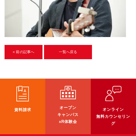
U-15メタバースプログラミング講座
入学案内
受講生紹介
イベント
« 前の記事へ
一覧へ戻る
ブログ
アクセスマップ
企業向け
《3DGS》
オープン
オンライン
資料請求
3DGSスキャンサービス
キャンパス
無料カウンセリン
xR体験会
3DGS受託開発
グ
3D Gaussian Splatting アプリ開発研修