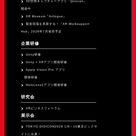
3D空間キャプチャーアプリ『Qoocan』
開発中
XR Museum『Artlogue』
製造現場を革新する！『XR Worksupport
Hub』2026年7月発売予定
企業研修
Unity研修
Unity × XRアプリ開発研修
Apple Vision Pro アプリ
開発研修
HoloLens2アプリ開発研修
研究会
XRビジネスフォーラム
展示会
TOKYO DIGICON2026 1/8～10東京ビックサ
イトに出展！