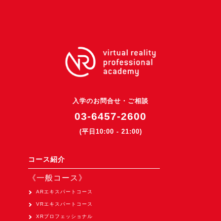
3DGSニュース
《受託開発》
受託開発
《最新プロダクト》
超体験★販促システム『XR Showcase Hub』2025年4月発売
MR体験型研修プラットフォーム『LegacyLink XR』2025年10月
入学のお問合せ・ご相談
バーチャルイベントプラットフォーム『MetaLiveStage』2025年
03-6457-2600
3D空間キャプチャーアプリ『Qoocan』
(平日10:00 - 21:00)
開発中
製造現場を革新する！『XR Worksupport Hub』開発中
コース紹介
>XR Museum『Artlogue』開発中
《一般コース》
《企業研修》
ARエキスパートコース
VRエキスパートコース
Unity研修
XRプロフェッショナル