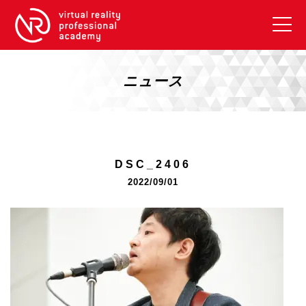
VRアカデミーとは
10周年キャンペーン
ニュース
コース紹介
《一般コース》
【毎週月曜開講】XRベーシック
DSC_2406
【2026年10月】ARエキスパートコース
2022/09/01
【2026年10月】VRエキスパートコース
【2026年10月】XRプロフェッショナル
《リスキリング補助金コース》
リスキリング補助金対象コース説明
《SDGs》