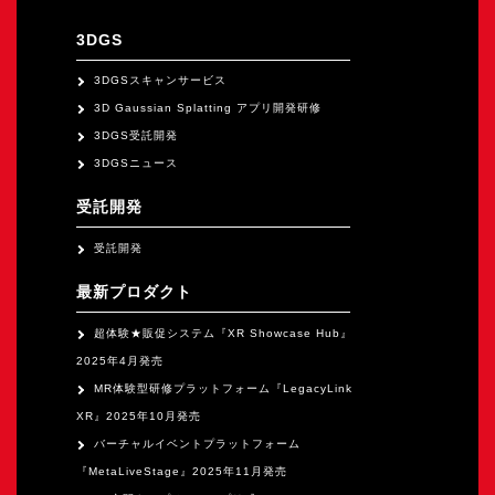
オープンキャンパス
3DGS
3DGSスキャンサービス
オンライン
3D Gaussian Splatting アプリ開発研修
3DGS受託開発
資料請求
3DGSニュース
受託開発
受託開発
最新プロダクト
超体験★販促システム『XR Showcase Hub』
2025年4月発売
MR体験型研修プラットフォーム『LegacyLink
XR』2025年10月発売
バーチャルイベントプラットフォーム
『MetaLiveStage』2025年11月発売