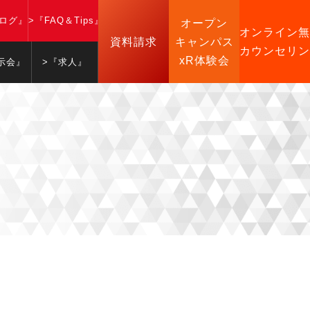
ブログ』
>『FAQ＆Tips』
オープン
オンライン無
資料請求
キャンパス
カウンセリン
xR体験会
示会』
>『求人』