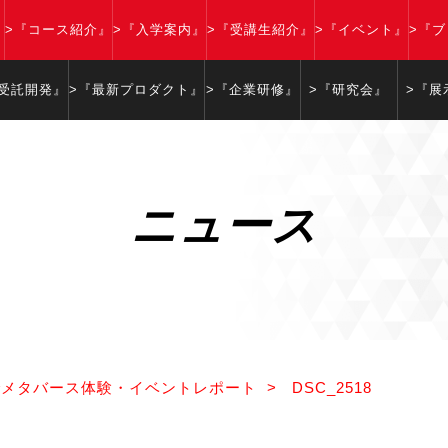
』
>『コース紹介』
>『入学案内』
>『受講生紹介』
>『イベント』
>『
『受託開発』
>『最新プロダクト』
>『企業研修』
>『研究会』
>『展
ニュース
でメタバース体験・イベントレポート
>
DSC_2518