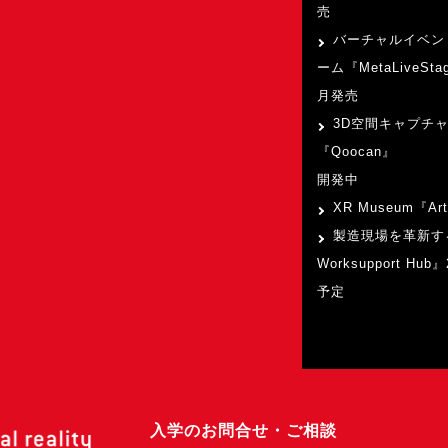
売
バーチャルイベン
ーム『MetaLiveSta
月発売
3D空間キャプチ
『Qoocan』
開発中
XR Museum『Art
製造現場を革新す
Worksupport Hu
予定
入学のお問合せ・ご相談