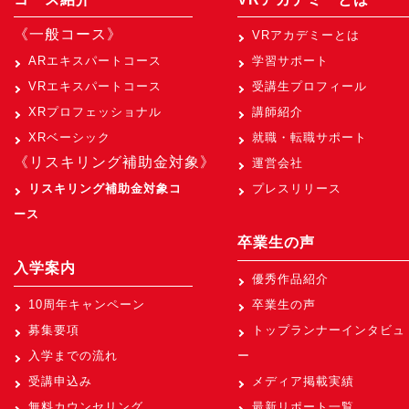
《一般コース》
VRアカデミーとは
ARエキスパートコース
学習サポート
VRエキスパートコース
受講生プロフィール
XRプロフェッショナル
講師紹介
XRベーシック
就職・転職サポート
《リスキリング補助金対象》
運営会社
リスキリング補助金対象コ
プレスリリース
ース
卒業生の声
入学案内
優秀作品紹介
10周年キャンペーン
卒業生の声
募集要項
トップランナーインタビュ
入学までの流れ
ー
受講申込み
メディア掲載実績
無料カウンセリング
最新リポート一覧