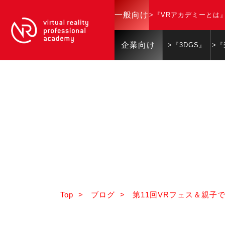
一般向け
>『VRアカデミーとは
企業向け
>『3DGS』
>
Top
>
ブログ
>
第11回VRフェス＆親子