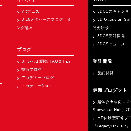
VRフェス
3DGSスキャンサ
U-15メタバースプログラミ
3D Gaussian Sp
ング講座
開発研修
3DGS受託開発
3DGSニュース
ブログ
受託開発
Unity×XR開発 FAQ＆Tips
技術ブログ
受託開発
アカデミーブログ
アカデミーNote
最新プロダクト
超体験★販促シス
Showcase Hub』
MR体験型研修プ
『LegacyLink XR