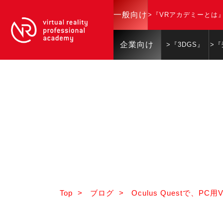
一般向け
>『VRアカデミーとは
企業向け
>『3DGS』
>
Top
>
ブログ
>
Oculus Questで、P