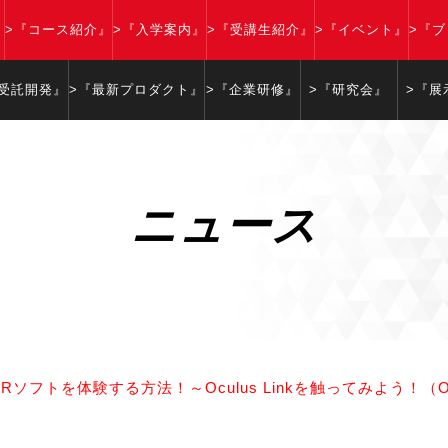
』
>『コース紹介』
>『入学案内』
>『受講生紹介』
>『イベント』
>『
『受託開発』
>『最新プロダクト』
>『企業研修』
>『研究会』
>『展
ニュース
C用VRソフトを体験する方法！～Oculus Linkを触ってみよう！（Oc