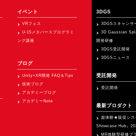
イベント
3DGS
VRフェス
3DGSスキャンサ
U-15メタバースプログラミ
3D Gaussian Sp
ング講座
開発研修
3DGS受託開発
3DGSニュース
ブログ
受託開発
Unity×XR開発 FAQ＆Tips
技術ブログ
受託開発
アカデミーブログ
アカデミーNote
最新プロダクト
超体験★販促シス
Showcase Hub』
MR体験型研修プ