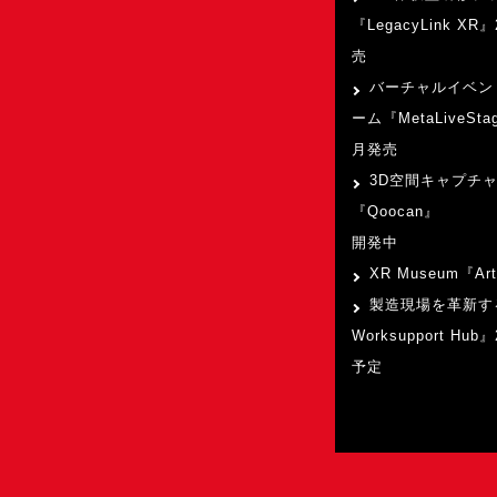
『LegacyLink XR
売
バーチャルイベン
ーム『MetaLiveSta
月発売
3D空間キャプチ
『Qoocan』
開発中
XR Museum『Art
製造現場を革新す
Worksupport Hu
予定