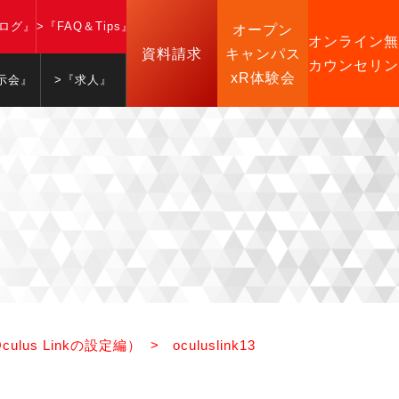
ブログ』
>『FAQ＆Tips』
オープン
オンライン無
資料請求
キャンパス
カウンセリン
xR体験会
示会』
>『求人』
ulus Linkの設定編）
>
oculuslink13