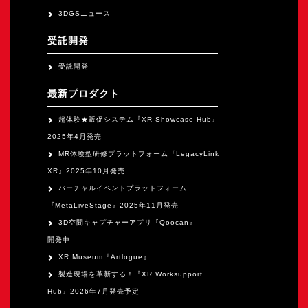
オープンキャンパス
3DGSニュース
受託開発
オンライン
受託開発
最新プロダクト
資料請求
超体験★販促システム『XR Showcase Hub』
2025年4月発売
MR体験型研修プラットフォーム『LegacyLink
XR』2025年10月発売
バーチャルイベントプラットフォーム
『MetaLiveStage』2025年11月発売
3D空間キャプチャーアプリ『Qoocan』
開発中
XR Museum『Artlogue』
製造現場を革新する！『XR Worksupport
Hub』2026年7月発売予定