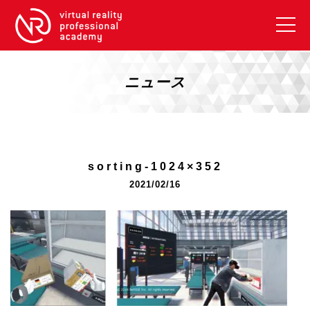
VRアカデミーとは
10周年キャンペーン
ニュース
コース紹介
《一般コース》
【毎週月曜開講】XRベーシック
sorting-1024×352
【2026年10月】ARエキスパートコース
2021/02/16
【2026年10月】VRエキスパートコース
【2026年10月】XRプロフェッショナル
《リスキリング補助金コース》
リスキリング補助金対象コース説明
《SDGs》