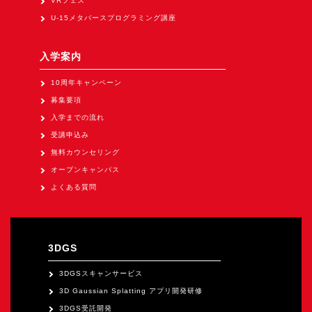
VRフェス
Apple Vision Pro アプリ開発研修
U-15メタバースプログラミング講座
HoloLens 2 アプリ開発研修
《研究会》
入学案内
XRビジネスフォーラム
10周年キャンペーン
《展示会》
募集要項
入学までの流れ
TOKYO DIGICONX2026
受講申込み
（1/8～10東京ビッグサイト）に出展。
無料カウンセリング
オートモーティブワールド2026
オープンキャンパス
（1/21～23東京ビッグサイト）に出展。
よくある質問
Tsumiki Community Day 2026
（5/27～28 秋葉原UDX）に出展。
《求人》
3DGS
求人申込み
3DGSスキャンサービス
3D Gaussian Splatting アプリ開発研修
3DGS受託開発