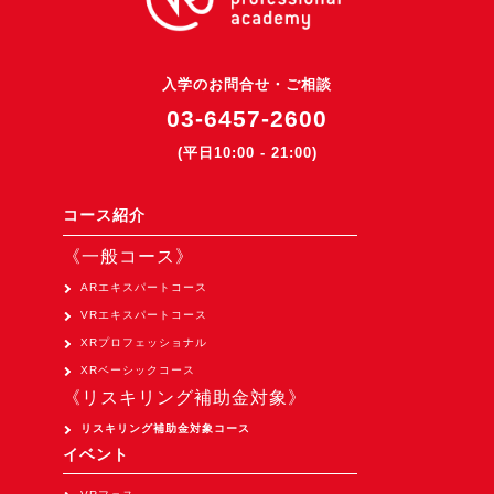
3DGSニュース
《受託開発》
入学のお問合せ・ご相談
受託開発
03-6457-2600
《最新プロダクト》
(平日10:00 - 21:00)
超体験★販促システム『XR Showcase Hub』2025年4月発売
MR体験型研修プラットフォーム『LegacyLink XR』2025年10月
コース紹介
バーチャルイベントプラットフォーム『MetaLiveStage』2025年
《一般コース》
3D空間キャプチャーアプリ『Qoocan』
ARエキスパートコース
開発中
VRエキスパートコース
XRプロフェッショナル
製造現場を革新する！『XR Worksupport Hub』開発中
XRベーシックコース
>XR Museum『Artlogue』開発中
《リスキリング補助金対象》
《企業研修》
リスキリング補助金対象コース
イベント
Unity研修