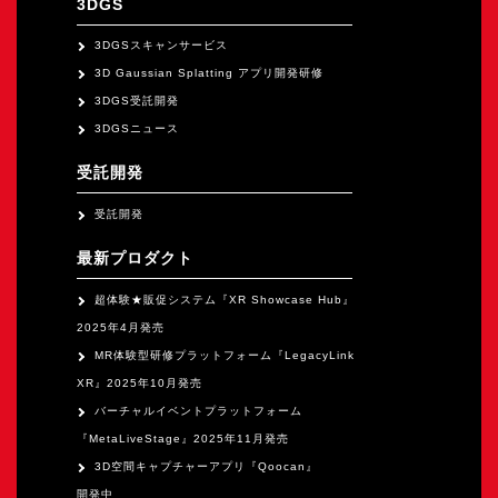
3DGS
オープンキャンパス
3DGSスキャンサービス
3D Gaussian Splatting アプリ開発研修
オンライン
3DGS受託開発
3DGSニュース
資料請求
受託開発
受託開発
最新プロダクト
超体験★販促システム『XR Showcase Hub』
2025年4月発売
MR体験型研修プラットフォーム『LegacyLink
XR』2025年10月発売
バーチャルイベントプラットフォーム
『MetaLiveStage』2025年11月発売
3D空間キャプチャーアプリ『Qoocan』
開発中