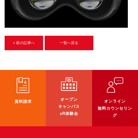
U-15メタバースプログラミング講座
入学案内
受講生紹介
« 前の記事へ
一覧へ戻る
イベント
ブログ
アクセスマップ
企業向け
オープン
オンライン
資料請求
《3DGS》
キャンパス
無料カウンセリン
3DGSスキャンサービス
xR体験会
グ
3DGS受託開発
3D Gaussian Splatting アプリ開発研修