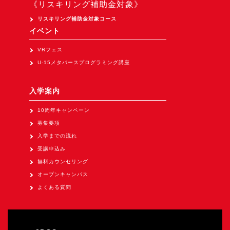
《リスキリング補助金対象》
Apple Vision Pro アプリ開発研修
リスキリング補助金対象コース
HoloLens 2 アプリ開発研修
イベント
《研究会》
VRフェス
XRビジネスフォーラム
U-15メタバースプログラミング講座
《展示会》
入学案内
TOKYO DIGICONX2026
（1/8～10東京ビッグサイト）に出展。
10周年キャンペーン
オートモーティブワールド2026
募集要項
（1/21～23東京ビッグサイト）に出展。
入学までの流れ
受講申込み
Tsumiki Community Day 2026
（5/27～28 秋葉原UDX）に出展。
無料カウンセリング
オープンキャンパス
《求人》
よくある質問
求人申込み