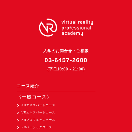
3DGSニュース
《受託開発》
受託開発
《最新プロダクト》
超体験★販促システム『XR Showcase Hub』2025年4月発売
入学のお問合せ・ご相談
MR体験型研修プラットフォーム『LegacyLink XR』2025年10月
03-6457-2600
バーチャルイベントプラットフォーム『MetaLiveStage』2025年
(平日10:00 - 21:00)
3D空間キャプチャーアプリ『Qoocan』
開発中
コース紹介
製造現場を革新する！『XR Worksupport Hub』開発中
《一般コース》
>XR Museum『Artlogue』開発中
ARエキスパートコース
VRエキスパートコース
《企業研修》
XRプロフェッショナル
Unity研修
XRベーシックコース