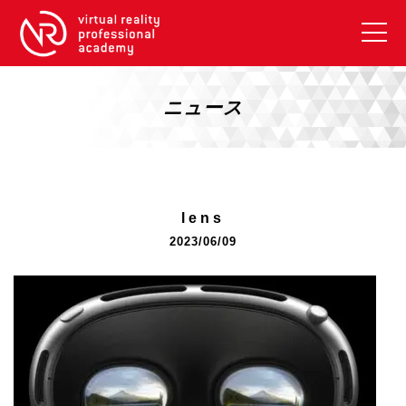
VRアカデミーとは
10周年キャンペーン
ニュース
コース紹介
《一般コース》
【毎週月曜開講】XRベーシック
lens
【2026年10月】ARエキスパートコース
2023/06/09
【2026年10月】VRエキスパートコース
【2026年10月】XRプロフェッショナル
《リスキリング補助金コース》
リスキリング補助金対象コース説明
《SDGs》