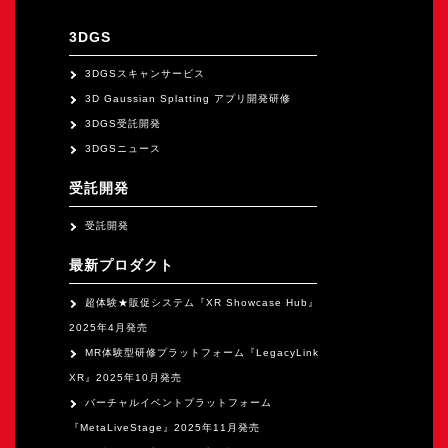
オープンキャンパス
3DGS
オンライン
3DGSスキャンサービス
3D Gaussian Splatting アプリ開発研修
3DGS受託開発
資料請求
3DGSニュース
受託開発
受託開発
最新プロダクト
超体験★販促システム『XR Showcase Hub』
2025年4月発売
MR体験型研修プラットフォーム『LegacyLink
XR』2025年10月発売
バーチャルイベントプラットフォーム
『MetaLiveStage』2025年11月発売