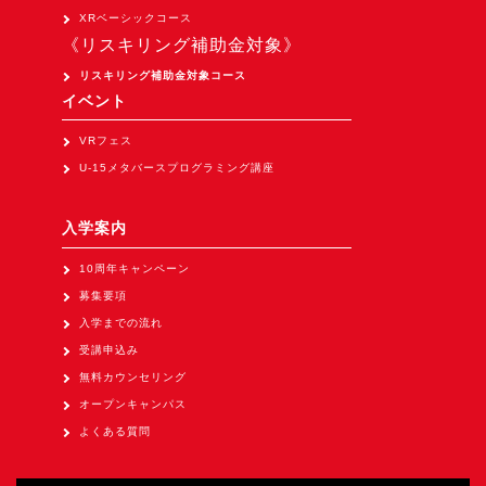
Apple Vision Pro アプリ開発研修
XRベーシックコース
《リスキリング補助金対象》
HoloLens 2 アプリ開発研修
リスキリング補助金対象コース
《研究会》
イベント
XRビジネスフォーラム
VRフェス
《展示会》
U-15メタバースプログラミング講座
TOKYO DIGICONX2026
（1/8～10東京ビッグサイト）に出展。
入学案内
オートモーティブワールド2026
10周年キャンペーン
（1/21～23東京ビッグサイト）に出展。
募集要項
Tsumiki Community Day 2026
入学までの流れ
（5/27～28 秋葉原UDX）に出展。
受講申込み
無料カウンセリング
《求人》
オープンキャンパス
求人申込み
よくある質問