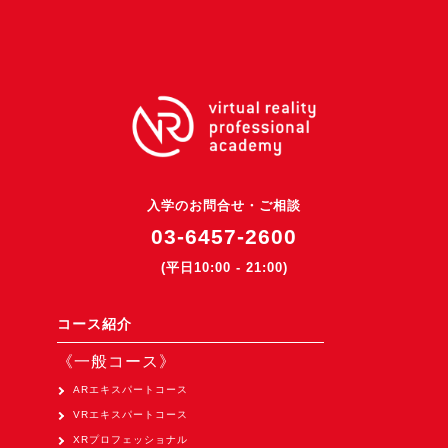
3DGSニュース
《受託開発》
受託開発
《最新プロダクト》
超体験★販促システム『XR Showcase Hub』2025年4月発売
MR体験型研修プラットフォーム『LegacyLink XR』2025年10月
入学のお問合せ・ご相談
バーチャルイベントプラットフォーム『MetaLiveStage』2025年
03-6457-2600
3D空間キャプチャーアプリ『Qoocan』
(平日10:00 - 21:00)
開発中
製造現場を革新する！『XR Worksupport Hub』開発中
コース紹介
>XR Museum『Artlogue』開発中
《一般コース》
《企業研修》
ARエキスパートコース
VRエキスパートコース
Unity研修
XRプロフェッショナル