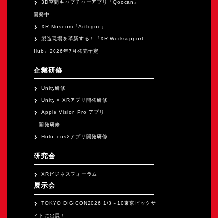
3D空間キャプチャーアプリ『Qoocan』
開発中
XR Museum『Artlogue』
製造現場を革新する！『XR Worksupport
Hub』2026年7月発売予定
企業研修
Unity研修
Unity × XRアプリ開発研修
Apple Vision Pro アプリ
開発研修
HoloLens2アプリ開発研修
研究会
XRビジネスフォーラム
展示会
TOKYO DIGICON2026 1/8～10東京ビックサ
イトに出展！