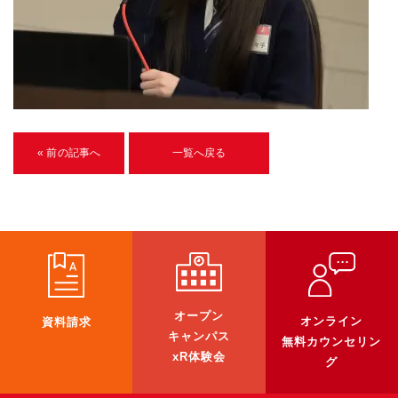
U-15メタバースプログラミング講座
入学案内
受講生紹介
イベント
« 前の記事へ
一覧へ戻る
ブログ
アクセスマップ
企業向け
《3DGS》
オープン
オンライン
資料請求
3DGSスキャンサービス
キャンパス
無料カウンセリン
3DGS受託開発
xR体験会
グ
3D Gaussian Splatting アプリ開発研修