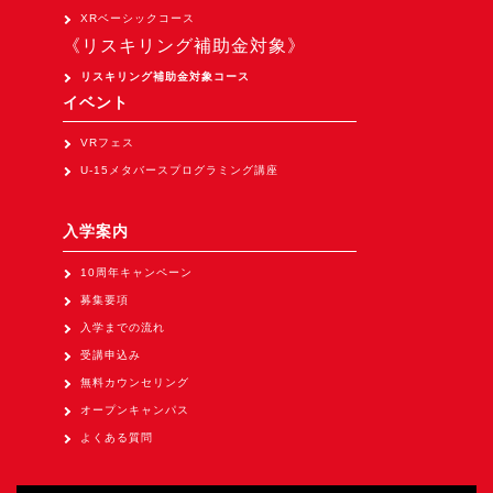
Apple Vision Pro アプリ開発研修
XRベーシックコース
《リスキリング補助金対象》
HoloLens 2 アプリ開発研修
リスキリング補助金対象コース
《研究会》
イベント
XRビジネスフォーラム
VRフェス
《展示会》
U-15メタバースプログラミング講座
TOKYO DIGICONX2026
（1/8～10東京ビッグサイト）に出展。
入学案内
オートモーティブワールド2026
10周年キャンペーン
（1/21～23東京ビッグサイト）に出展。
募集要項
Tsumiki Community Day 2026
入学までの流れ
（5/27～28 秋葉原UDX）に出展。
受講申込み
無料カウンセリング
《求人》
オープンキャンパス
求人申込み
よくある質問