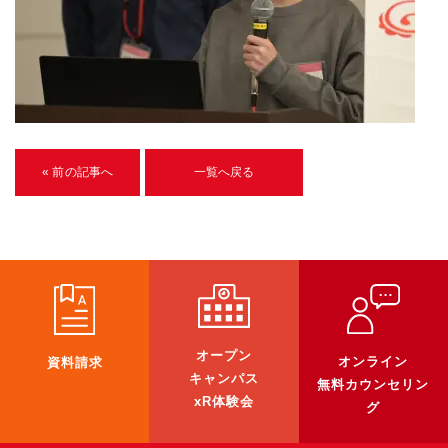
U-15メタバースプログラミング講座
入学案内
受講生紹介
イベント
« 前の記事へ
一覧へ戻る
ブログ
アクセスマップ
企業向け
《3DGS》
オープン
オンライン
資料請求
3DGSスキャンサービス
キャンパス
無料カウンセリン
3DGS受託開発
xR体験会
グ
3D Gaussian Splatting アプリ開発研修