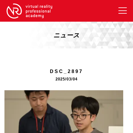
VRアカデミーとは
10周年キャンペーン
ニュース
コース紹介
《一般コース》
【毎週月曜開講】XRベーシック
DSC_2897
【2026年10月】ARエキスパートコース
2025/03/04
【2026年10月】VRエキスパートコース
【2026年10月】XRプロフェッショナル
《リスキリング補助金コース》
リスキリング補助金対象コース説明
《SDGs》