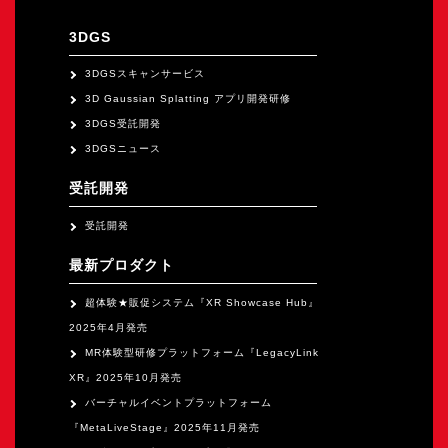
オープンキャンパス
3DGS
オンライン
3DGSスキャンサービス
3D Gaussian Splatting アプリ開発研修
3DGS受託開発
資料請求
3DGSニュース
受託開発
受託開発
最新プロダクト
超体験★販促システム『XR Showcase Hub』
2025年4月発売
MR体験型研修プラットフォーム『LegacyLink
XR』2025年10月発売
バーチャルイベントプラットフォーム
『MetaLiveStage』2025年11月発売