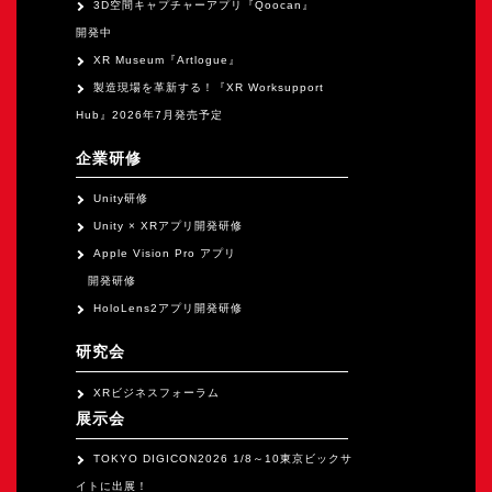
3D空間キャプチャーアプリ『Qoocan』
開発中
XR Museum『Artlogue』
製造現場を革新する！『XR Worksupport
Hub』2026年7月発売予定
企業研修
Unity研修
Unity × XRアプリ開発研修
Apple Vision Pro アプリ
開発研修
HoloLens2アプリ開発研修
研究会
XRビジネスフォーラム
展示会
TOKYO DIGICON2026 1/8～10東京ビックサ
イトに出展！