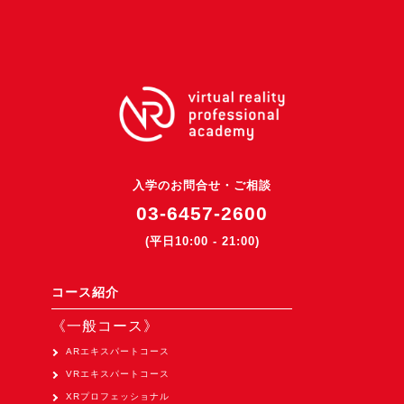
3DGSニュース
《受託開発》
受託開発
《最新プロダクト》
超体験★販促システム『XR Showcase Hub』2025年4月発売
MR体験型研修プラットフォーム『LegacyLink XR』2025年10月
入学のお問合せ・ご相談
バーチャルイベントプラットフォーム『MetaLiveStage』2025年
03-6457-2600
3D空間キャプチャーアプリ『Qoocan』
(平日10:00 - 21:00)
開発中
製造現場を革新する！『XR Worksupport Hub』開発中
コース紹介
>XR Museum『Artlogue』開発中
《一般コース》
《企業研修》
ARエキスパートコース
VRエキスパートコース
Unity研修
XRプロフェッショナル