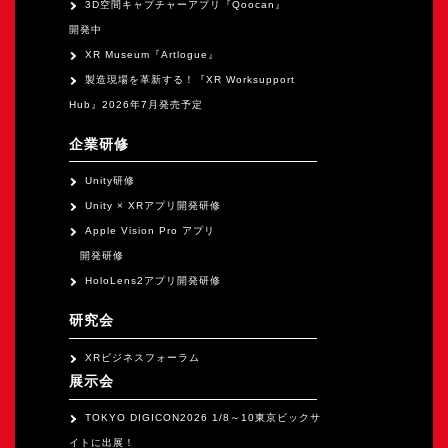
3D空間キャプチャーアプリ『Qoocan』
開発中
XR Museum『Artlogue』
製造現場を革新する！『XR Worksupport
Hub』2026年7月発売予定
企業研修
Unity研修
Unity × XRアプリ開発研修
Apple Vision Pro アプリ
開発研修
HoloLens2アプリ開発研修
研究会
XRビジネスフォーラム
展示会
TOKYO DIGICON2026 1/8～10東京ビックサ
イトに出展！