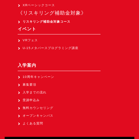
Apple Vision Pro アプリ開発研修
XRベーシックコース
《リスキリング補助金対象》
HoloLens 2 アプリ開発研修
リスキリング補助金対象コース
《研究会》
イベント
XRビジネスフォーラム
VRフェス
《展示会》
U-15メタバースプログラミング講座
TOKYO DIGICONX2026
（1/8～10東京ビッグサイト）に出展。
入学案内
オートモーティブワールド2026
10周年キャンペーン
（1/21～23東京ビッグサイト）に出展。
募集要項
Tsumiki Community Day 2026
入学までの流れ
（5/27～28 秋葉原UDX）に出展。
受講申込み
無料カウンセリング
《求人》
オープンキャンパス
求人申込み
よくある質問