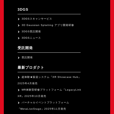
オープンキャンパス
3DGS
オンライン
3DGSスキャンサービス
3D Gaussian Splatting アプリ開発研修
3DGS受託開発
資料請求
3DGSニュース
受託開発
受託開発
最新プロダクト
超体験★販促システム『XR Showcase Hub』
2025年4月発売
MR体験型研修プラットフォーム『LegacyLink
XR』2025年10月発売
バーチャルイベントプラットフォーム
『MetaLiveStage』2025年11月発売