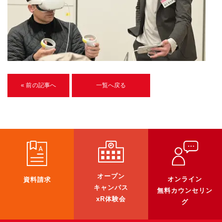
U-15メタバースプログラミング講座
入学案内
受講生紹介
イベント
« 前の記事へ
一覧へ戻る
ブログ
アクセスマップ
企業向け
《3DGS》
オープン
オンライン
資料請求
3DGSスキャンサービス
キャンパス
無料カウンセリン
3DGS受託開発
xR体験会
グ
3D Gaussian Splatting アプリ開発研修