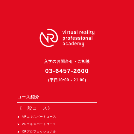
3DGSニュース
《受託開発》
受託開発
《最新プロダクト》
超体験★販促システム『XR Showcase Hub』2025年4月発売
MR体験型研修プラットフォーム『LegacyLink XR』2025年10月
入学のお問合せ・ご相談
バーチャルイベントプラットフォーム『MetaLiveStage』2025年
03-6457-2600
3D空間キャプチャーアプリ『Qoocan』
(平日10:00 - 21:00)
開発中
製造現場を革新する！『XR Worksupport Hub』開発中
コース紹介
>XR Museum『Artlogue』開発中
《一般コース》
《企業研修》
ARエキスパートコース
VRエキスパートコース
Unity研修
XRプロフェッショナル