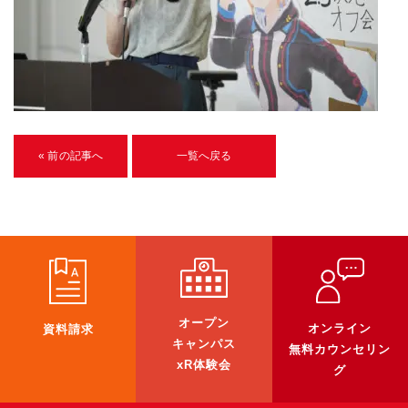
U-15メタバースプログラミング講座
入学案内
受講生紹介
イベント
« 前の記事へ
一覧へ戻る
ブログ
アクセスマップ
企業向け
《3DGS》
オープン
オンライン
資料請求
3DGSスキャンサービス
キャンパス
無料カウンセリン
xR体験会
3DGS受託開発
グ
3D Gaussian Splatting アプリ開発研修