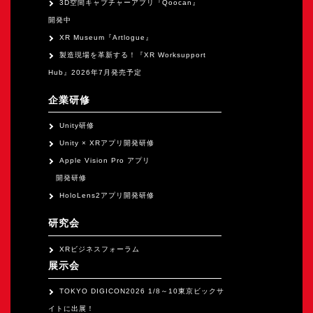
3D空間キャプチャーアプリ『Qoocan』
開発中
XR Museum『Artlogue』
製造現場を革新する！『XR Worksupport
Hub』2026年7月発売予定
企業研修
Unity研修
Unity × XRアプリ開発研修
Apple Vision Pro アプリ
開発研修
HoloLens2アプリ開発研修
研究会
XRビジネスフォーラム
展示会
TOKYO DIGICON2026 1/8～10東京ビックサ
イトに出展！