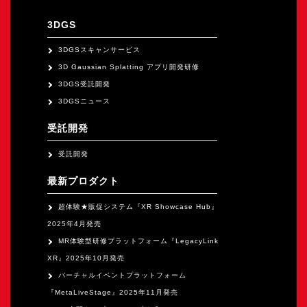
オープンキャンパス
3DGS
3DGSスキャンサービス
オンライン
3D Gaussian Splatting アプリ開発研修
3DGS受託開発
資料請求
3DGSニュース
受託開発
受託開発
最新プロダクト
超体験★販促システム『XR Showcase Hub』
2025年4月発売
MR体験型研修プラットフォーム『LegacyLink
XR』2025年10月発売
バーチャルイベントプラットフォーム
『MetaLiveStage』2025年11月発売