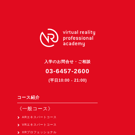
3DGSニュース
《受託開発》
受託開発
《最新プロダクト》
超体験★販促システム『XR Showcase Hub』2025年4月発売
MR体験型研修プラットフォーム『LegacyLink XR』2025年10月
入学のお問合せ・ご相談
バーチャルイベントプラットフォーム『MetaLiveStage』2025年
03-6457-2600
3D空間キャプチャーアプリ『Qoocan』
(平日10:00 - 21:00)
開発中
製造現場を革新する！『XR Worksupport Hub』開発中
コース紹介
>XR Museum『Artlogue』開発中
《一般コース》
《企業研修》
ARエキスパートコース
VRエキスパートコース
Unity研修
XRプロフェッショナル