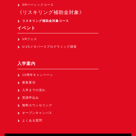
Apple Vision Pro アプリ開発研修
XRベーシックコース
《リスキリング補助金対象》
HoloLens 2 アプリ開発研修
リスキリング補助金対象コース
《研究会》
イベント
XRビジネスフォーラム
VRフェス
《展示会》
U-15メタバースプログラミング講座
TOKYO DIGICONX2026
（1/8～10東京ビッグサイト）に出展。
入学案内
オートモーティブワールド2026
10周年キャンペーン
（1/21～23東京ビッグサイト）に出展。
募集要項
Tsumiki Community Day 2026
入学までの流れ
（5/27～28 秋葉原UDX）に出展。
受講申込み
無料カウンセリング
《求人》
オープンキャンパス
求人申込み
よくある質問