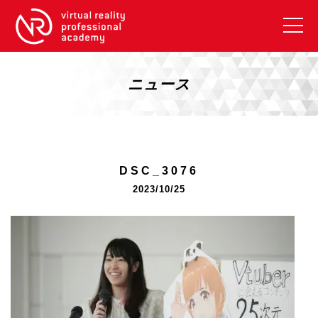
VRアカデミーとは
10周年キャンペーン
ニュース
コース紹介
《一般コース》
【毎週月曜開講】XRベーシック
DSC_3076
【2026年10月】ARエキスパートコース
2023/10/25
【2026年10月】VRエキスパートコース
【2026年10月】XRプロフェッショナル
《リスキリング補助金コース》
リスキリング補助金対象コース説明
《SDGs》