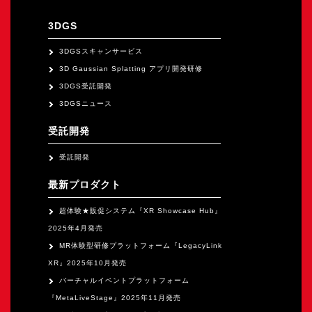
オープンキャンパス
3DGS
オンライン
3DGSスキャンサービス
3D Gaussian Splatting アプリ開発研修
3DGS受託開発
資料請求
3DGSニュース
受託開発
受託開発
最新プロダクト
超体験★販促システム『XR Showcase Hub』
2025年4月発売
MR体験型研修プラットフォーム『LegacyLink
XR』2025年10月発売
バーチャルイベントプラットフォーム
『MetaLiveStage』2025年11月発売