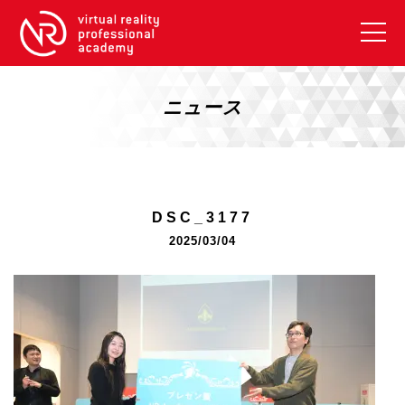
VRアカデミーとは
10周年キャンペーン
ニュース
コース紹介
《一般コース》
【毎週月曜開講】XRベーシック
DSC_3177
【2026年10月】ARエキスパートコース
2025/03/04
【2026年10月】VRエキスパートコース
【2026年10月】XRプロフェッショナル
《リスキリング補助金コース》
リスキリング補助金対象コース説明
《SDGs》