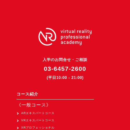
3DGSニュース
《受託開発》
受託開発
《最新プロダクト》
超体験★販促システム『XR Showcase Hub』2025年4月発売
MR体験型研修プラットフォーム『LegacyLink XR』2025年10月
入学のお問合せ・ご相談
バーチャルイベントプラットフォーム『MetaLiveStage』2025年
03-6457-2600
3D空間キャプチャーアプリ『Qoocan』
(平日10:00 - 21:00)
開発中
製造現場を革新する！『XR Worksupport Hub』開発中
コース紹介
>XR Museum『Artlogue』開発中
《一般コース》
《企業研修》
ARエキスパートコース
VRエキスパートコース
Unity研修
XRプロフェッショナル