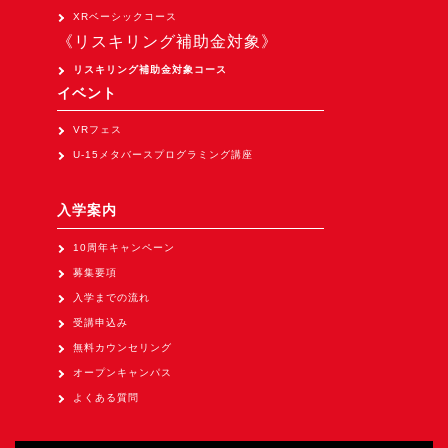
Apple Vision Pro アプリ開発研修
XRベーシックコース
《リスキリング補助金対象》
HoloLens 2 アプリ開発研修
リスキリング補助金対象コース
《研究会》
イベント
XRビジネスフォーラム
VRフェス
《展示会》
U-15メタバースプログラミング講座
TOKYO DIGICONX2026
（1/8～10東京ビッグサイト）に出展。
入学案内
オートモーティブワールド2026
10周年キャンペーン
（1/21～23東京ビッグサイト）に出展。
募集要項
Tsumiki Community Day 2026
入学までの流れ
（5/27～28 秋葉原UDX）に出展。
受講申込み
無料カウンセリング
《求人》
オープンキャンパス
求人申込み
よくある質問