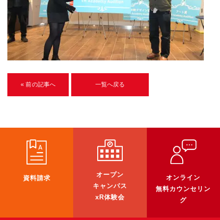
U-15メタバースプログラミング講座
入学案内
受講生紹介
イベント
« 前の記事へ
一覧へ戻る
ブログ
アクセスマップ
企業向け
《3DGS》
オープン
オンライン
資料請求
3DGSスキャンサービス
キャンパス
無料カウンセリン
3DGS受託開発
xR体験会
グ
3D Gaussian Splatting アプリ開発研修