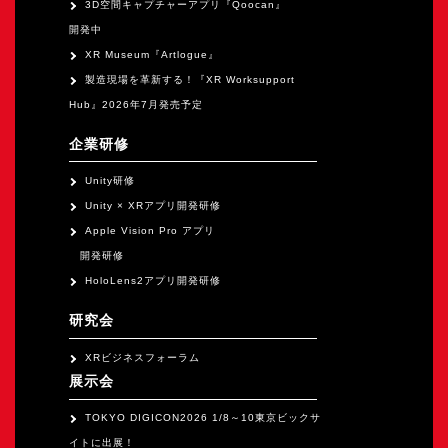
3D空間キャプチャーアプリ『Qoocan』
開発中
XR Museum『Artlogue』
製造現場を革新する！『XR Worksupport
Hub』2026年7月発売予定
企業研修
Unity研修
Unity × XRアプリ開発研修
Apple Vision Pro アプリ
開発研修
HoloLens2アプリ開発研修
研究会
XRビジネスフォーラム
展示会
TOKYO DIGICON2026 1/8～10東京ビックサ
イトに出展！