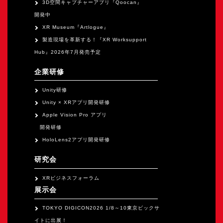
3D空間キャプチャーアプリ『Qoocan』
開発中
XR Museum『Artlogue』
製造現場を革新する！『XR Worksupport
Hub』2026年7月発売予定
企業研修
Unity研修
Unity × XRアプリ開発研修
Apple Vision Pro アプリ
開発研修
HoloLens2アプリ開発研修
研究会
XRビジネスフォーラム
展示会
TOKYO DIGICON2026 1/8～10東京ビックサ
イトに出展！