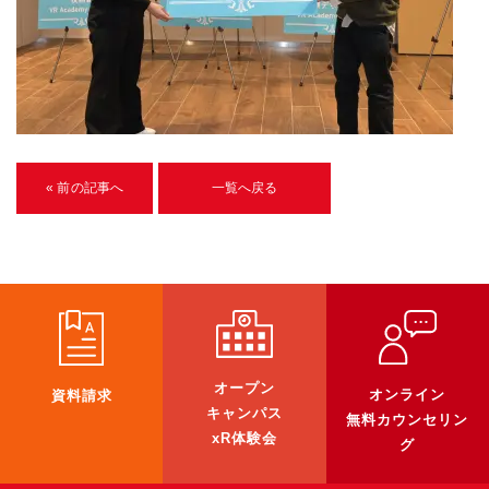
U-15メタバースプログラミング講座
入学案内
受講生紹介
イベント
« 前の記事へ
一覧へ戻る
ブログ
アクセスマップ
企業向け
《3DGS》
オープン
オンライン
資料請求
3DGSスキャンサービス
キャンパス
無料カウンセリン
3DGS受託開発
xR体験会
グ
3D Gaussian Splatting アプリ開発研修