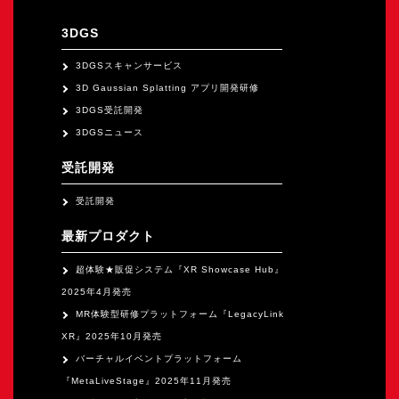
オープンキャンパス
3DGS
オンライン
3DGSスキャンサービス
3D Gaussian Splatting アプリ開発研修
3DGS受託開発
資料請求
3DGSニュース
受託開発
受託開発
最新プロダクト
超体験★販促システム『XR Showcase Hub』
2025年4月発売
MR体験型研修プラットフォーム『LegacyLink
XR』2025年10月発売
バーチャルイベントプラットフォーム
『MetaLiveStage』2025年11月発売