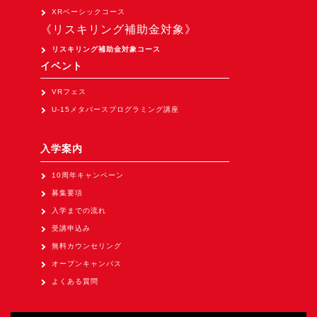
Apple Vision Pro アプリ開発研修
XRベーシックコース
《リスキリング補助金対象》
HoloLens 2 アプリ開発研修
リスキリング補助金対象コース
《研究会》
イベント
XRビジネスフォーラム
VRフェス
《展示会》
U-15メタバースプログラミング講座
TOKYO DIGICONX2026
（1/8～10東京ビッグサイト）に出展。
入学案内
オートモーティブワールド2026
10周年キャンペーン
（1/21～23東京ビッグサイト）に出展。
募集要項
Tsumiki Community Day 2026
入学までの流れ
（5/27～28 秋葉原UDX）に出展。
受講申込み
無料カウンセリング
《求人》
オープンキャンパス
求人申込み
よくある質問