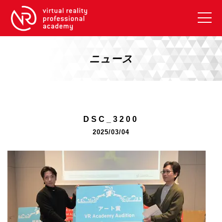
VRアカデミーとは
10周年キャンペーン
ニュース
コース紹介
《一般コース》
【毎週月曜開講】XRベーシック
DSC_3200
【2026年10月】ARエキスパートコース
2025/03/04
【2026年10月】VRエキスパートコース
【2026年10月】XRプロフェッショナル
《リスキリング補助金コース》
リスキリング補助金対象コース説明
《SDGs》