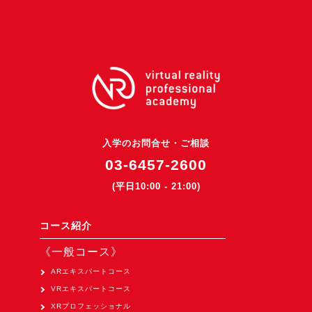
3DGSニュース
《受託開発》
受託開発
《最新プロダクト》
超体験★販促システム『XR Showcase Hub』2025年4月発売
MR体験型研修プラットフォーム『LegacyLink XR』2025年10月
入学のお問合せ・ご相談
バーチャルイベントプラットフォーム『MetaLiveStage』2025年
03-6457-2600
3D空間キャプチャーアプリ『Qoocan』
(平日10:00 - 21:00)
開発中
製造現場を革新する！『XR Worksupport Hub』開発中
コース紹介
>XR Museum『Artlogue』開発中
《一般コース》
《企業研修》
ARエキスパートコース
VRエキスパートコース
Unity研修
XRプロフェッショナル