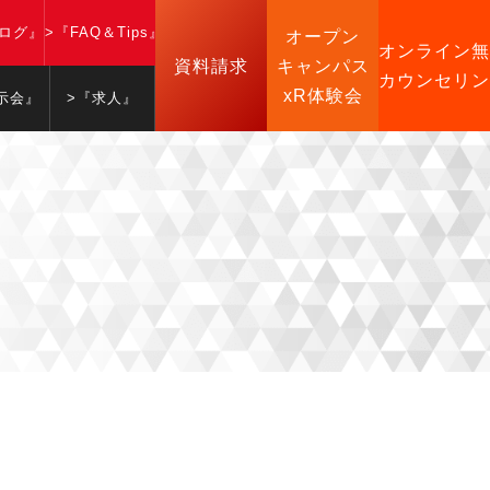
ブログ』
>『FAQ＆Tips』
オープン
オンライン無
資料請求
キャンパス
カウンセリン
xR体験会
示会』
>『求人』