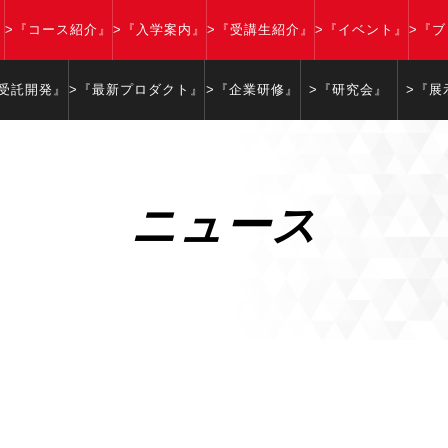
』
>『コース紹介』
>『入学案内』
>『受講生紹介』
>『イベント』
>『
『受託開発』
>『最新プロダクト』
>『企業研修』
>『研究会』
>『展
ニュース