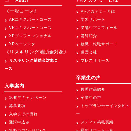
《一般コース》
VRアカデミーとは
ARエキスパートコース
学習サポート
VRエキスパートコース
受講生プロフィール
XRプロフェッショナル
講師紹介
XRベーシック
就職・転職サポート
《リスキリング補助金対象》
運営会社
リスキリング補助金対象コ
プレスリリース
ース
卒業生の声
入学案内
優秀作品紹介
10周年キャンペーン
卒業生の声
募集要項
トップランナーインタビュ
入学までの流れ
ー
受講申込み
メディア掲載実績
無料カウンセリング
最新リポート一覧