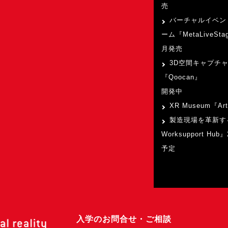
売
バーチャルイベン
ーム『MetaLiveSta
月発売
3D空間キャプチ
『Qoocan』
開発中
XR Museum『Art
製造現場を革新す
Worksupport Hu
予定
入学のお問合せ・ご相談