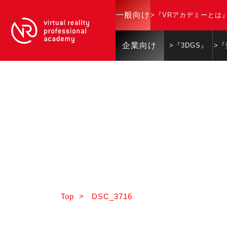
一般向け
>『VRアカデミーとは
企業向け
>『3DGS』
>
Top
>
DSC_3716