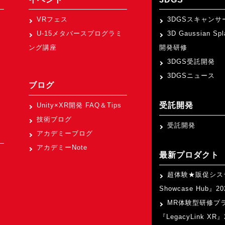
VRフェス
3DGSスキャンサ
U-15メタバースプログラミ
3D Gaussian Sp
ング講座
開発研修
3DGS受託開発
3DGSニュース
ブログ
受託開発
Unity×XR開発 FAQ＆Tips
技術ブログ
受託開発
アカデミーブログ
アカデミーNote
最新プロダクト
超体験★販促シス
Showcase Hub』
MR体験型研修プ
『LegacyLink XR