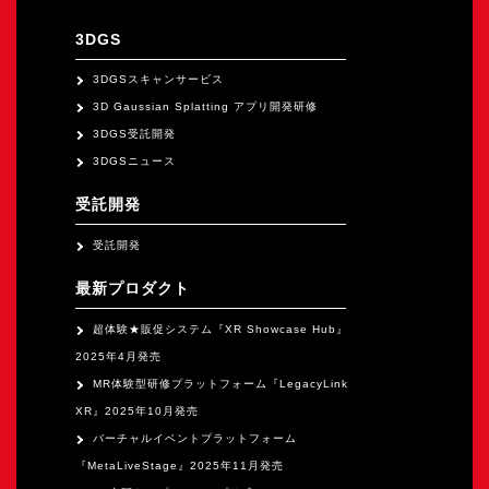
オープンキャンパス
3DGS
3DGSスキャンサービス
オンライン
3D Gaussian Splatting アプリ開発研修
3DGS受託開発
資料請求
3DGSニュース
受託開発
受託開発
最新プロダクト
超体験★販促システム『XR Showcase Hub』
2025年4月発売
MR体験型研修プラットフォーム『LegacyLink
XR』2025年10月発売
バーチャルイベントプラットフォーム
『MetaLiveStage』2025年11月発売