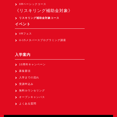
Apple Vision Pro アプリ開発研修
XRベーシックコース
《リスキリング補助金対象》
HoloLens 2 アプリ開発研修
リスキリング補助金対象コース
《研究会》
イベント
XRビジネスフォーラム
VRフェス
《展示会》
U-15メタバースプログラミング講座
TOKYO DIGICONX2026
（1/8～10東京ビッグサイト）に出展。
入学案内
オートモーティブワールド2026
10周年キャンペーン
（1/21～23東京ビッグサイト）に出展。
募集要項
Tsumiki Community Day 2026
入学までの流れ
（5/27～28 秋葉原UDX）に出展。
受講申込み
無料カウンセリング
《求人》
オープンキャンパス
求人申込み
よくある質問