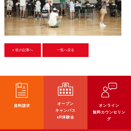
U-15メタバースプログラミング講座
入学案内
受講生紹介
イベント
« 前の記事へ
一覧へ戻る
ブログ
アクセスマップ
企業向け
《3DGS》
オープン
オンライン
資料請求
3DGSスキャンサービス
キャンパス
無料カウンセリン
xR体験会
3DGS受託開発
グ
3D Gaussian Splatting アプリ開発研修