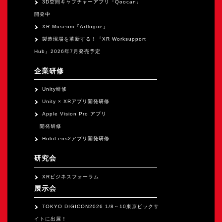
3D空間キャプチャーアプリ『Qoocan』
開発中
XR Museum『Artlogue』
製造現場を革新する！『XR Worksupport
Hub』2026年7月発売予定
企業研修
Unity研修
Unity × XRアプリ開発研修
Apple Vision Pro アプリ
開発研修
HoloLens2アプリ開発研修
研究会
XRビジネスフォーラム
展示会
TOKYO DIGICON2026 1/8～10東京ビックサ
イトに出展！