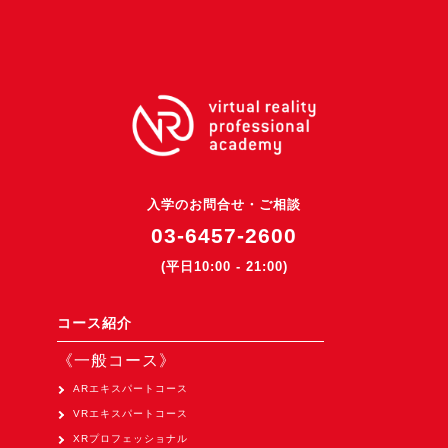
3DGSニュース
《受託開発》
受託開発
《最新プロダクト》
超体験★販促システム『XR Showcase Hub』2025年4月発売
MR体験型研修プラットフォーム『LegacyLink XR』2025年10月
入学のお問合せ・ご相談
バーチャルイベントプラットフォーム『MetaLiveStage』2025年
03-6457-2600
3D空間キャプチャーアプリ『Qoocan』
(平日10:00 - 21:00)
開発中
製造現場を革新する！『XR Worksupport Hub』開発中
コース紹介
>XR Museum『Artlogue』開発中
《一般コース》
《企業研修》
ARエキスパートコース
VRエキスパートコース
Unity研修
XRプロフェッショナル