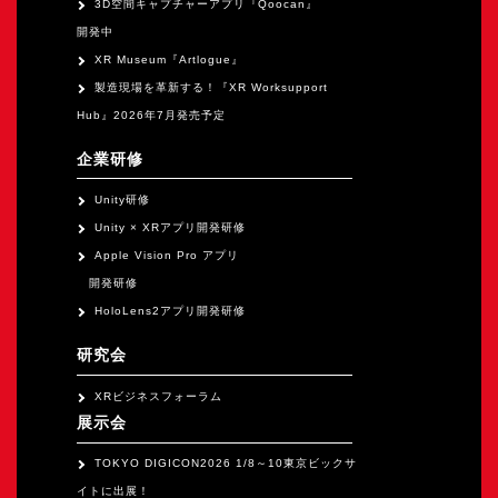
3D空間キャプチャーアプリ『Qoocan』
開発中
XR Museum『Artlogue』
製造現場を革新する！『XR Worksupport
Hub』2026年7月発売予定
企業研修
Unity研修
Unity × XRアプリ開発研修
Apple Vision Pro アプリ
開発研修
HoloLens2アプリ開発研修
研究会
XRビジネスフォーラム
展示会
TOKYO DIGICON2026 1/8～10東京ビックサ
イトに出展！