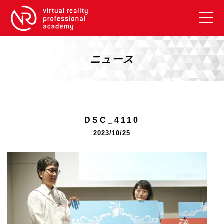
VRアカデミーとは
10周年キャンペーン
ニュース
コース紹介
《一般コース》
【毎週月曜開講】XRベーシック
DSC_4110
【2026年10月】ARエキスパートコース
2023/10/25
【2026年10月】VRエキスパートコース
【2026年10月】XRプロフェッショナル
《リスキリング補助金コース》
リスキリング補助金対象コース説明
《SDGs》