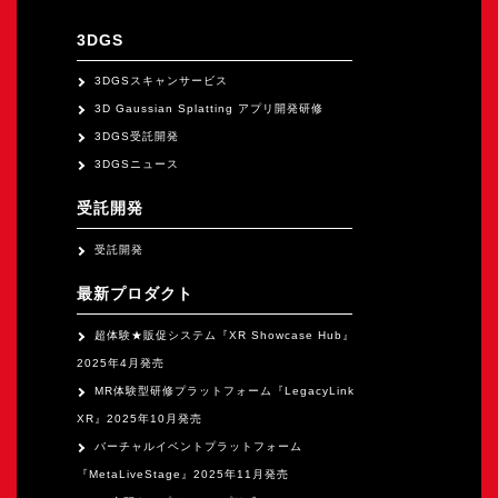
オープンキャンパス
3DGS
3DGSスキャンサービス
オンライン
3D Gaussian Splatting アプリ開発研修
3DGS受託開発
資料請求
3DGSニュース
受託開発
受託開発
最新プロダクト
超体験★販促システム『XR Showcase Hub』
2025年4月発売
MR体験型研修プラットフォーム『LegacyLink
XR』2025年10月発売
バーチャルイベントプラットフォーム
『MetaLiveStage』2025年11月発売