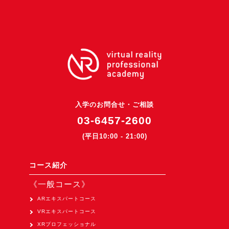
3DGSニュース
《受託開発》
受託開発
《最新プロダクト》
超体験★販促システム『XR Showcase Hub』2025年4月発売
MR体験型研修プラットフォーム『LegacyLink XR』2025年10月
入学のお問合せ・ご相談
バーチャルイベントプラットフォーム『MetaLiveStage』2025年
03-6457-2600
3D空間キャプチャーアプリ『Qoocan』
(平日10:00 - 21:00)
開発中
製造現場を革新する！『XR Worksupport Hub』開発中
コース紹介
>XR Museum『Artlogue』開発中
《一般コース》
《企業研修》
ARエキスパートコース
VRエキスパートコース
Unity研修
XRプロフェッショナル