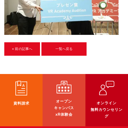
U-15メタバースプログラミング講座
入学案内
受講生紹介
イベント
« 前の記事へ
一覧へ戻る
ブログ
アクセスマップ
企業向け
《3DGS》
オープン
オンライン
資料請求
3DGSスキャンサービス
キャンパス
無料カウンセリン
xR体験会
3DGS受託開発
グ
3D Gaussian Splatting アプリ開発研修