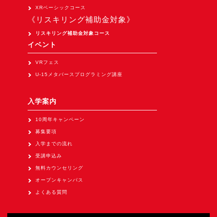
Apple Vision Pro アプリ開発研修
XRベーシックコース
《リスキリング補助金対象》
HoloLens 2 アプリ開発研修
リスキリング補助金対象コース
《研究会》
イベント
XRビジネスフォーラム
VRフェス
《展示会》
U-15メタバースプログラミング講座
TOKYO DIGICONX2026
（1/8～10東京ビッグサイト）に出展。
入学案内
オートモーティブワールド2026
10周年キャンペーン
（1/21～23東京ビッグサイト）に出展。
募集要項
Tsumiki Community Day 2026
入学までの流れ
（5/27～28 秋葉原UDX）に出展。
受講申込み
無料カウンセリング
《求人》
オープンキャンパス
求人申込み
よくある質問