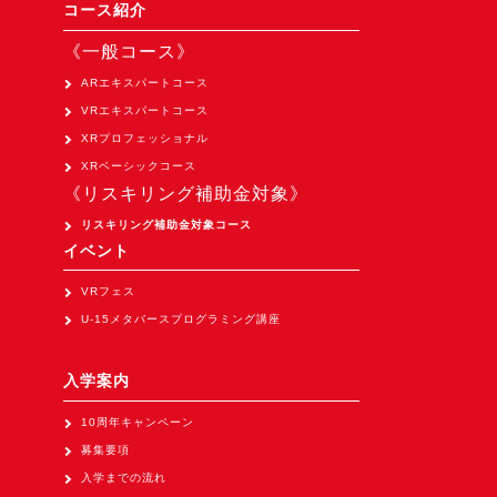
Apple Vision Pro アプリ開発研修
コース紹介
HoloLens 2 アプリ開発研修
《一般コース》
《研究会》
ARエキスパートコース
VRエキスパートコース
XRビジネスフォーラム
XRプロフェッショナル
《展示会》
XRベーシックコース
《リスキリング補助金対象》
TOKYO DIGICONX2026
（1/8～10東京ビッグサイト）に出展。
リスキリング補助金対象コース
イベント
オートモーティブワールド2026
（1/21～23東京ビッグサイト）に出展。
VRフェス
U-15メタバースプログラミング講座
Tsumiki Community Day 2026
（5/27～28 秋葉原UDX）に出展。
入学案内
《求人》
10周年キャンペーン
求人申込み
募集要項
入学までの流れ