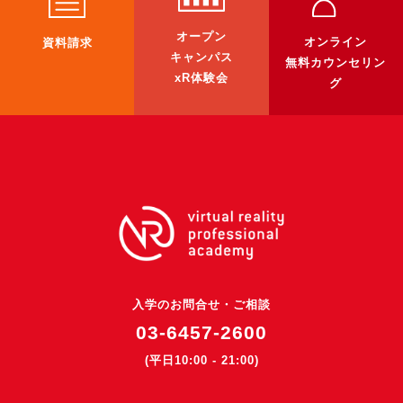
3DGSニュース
オープン
オンライン
資料請求
《受託開発》
キャンパス
無料カウンセリン
xR体験会
受託開発
グ
《最新プロダクト》
超体験★販促システム『XR Showcase Hub』2025年4月発売
MR体験型研修プラットフォーム『LegacyLink XR』2025年10月
バーチャルイベントプラットフォーム『MetaLiveStage』2025年
3D空間キャプチャーアプリ『Qoocan』
開発中
製造現場を革新する！『XR Worksupport Hub』開発中
入学のお問合せ・ご相談
>XR Museum『Artlogue』開発中
03-6457-2600
《企業研修》
(平日10:00 - 21:00)
Unity研修