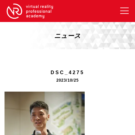
VRアカデミーとは
10周年キャンペーン
ニュース
コース紹介
《一般コース》
【毎週月曜開講】XRベーシック
DSC_4275
【2026年10月】ARエキスパートコース
2023/10/25
【2026年10月】VRエキスパートコース
【2026年10月】XRプロフェッショナル
《リスキリング補助金コース》
リスキリング補助金対象コース説明
《SDGs》