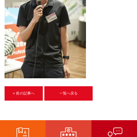
U-15メタバースプログラミング講座
入学案内
受講生紹介
イベント
ブログ
アクセスマップ
企業向け
« 前の記事へ
一覧へ戻る
《3DGS》
3DGSスキャンサービス
3DGS受託開発
3D Gaussian Splatting アプリ開発研修