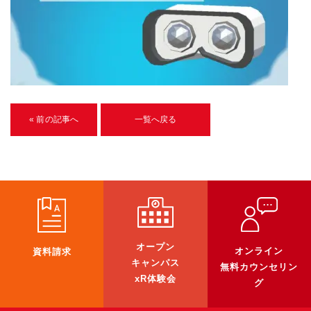
U-15メタバースプログラミング講座
入学案内
受講生紹介
イベント
« 前の記事へ
一覧へ戻る
ブログ
アクセスマップ
企業向け
《3DGS》
オープン
オンライン
資料請求
3DGSスキャンサービス
キャンパス
無料カウンセリン
3DGS受託開発
xR体験会
グ
3D Gaussian Splatting アプリ開発研修