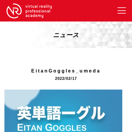
VRアカデミーとは
10周年キャンペーン
ニュース
コース紹介
《一般コース》
【毎週月曜開講】XRベーシック
EitanGoggles_umeda
【2026年10月】ARエキスパートコース
2022/02/17
【2026年10月】VRエキスパートコース
【2026年10月】XRプロフェッショナル
《リスキリング補助金コース》
リスキリング補助金対象コース説明
《SDGs》