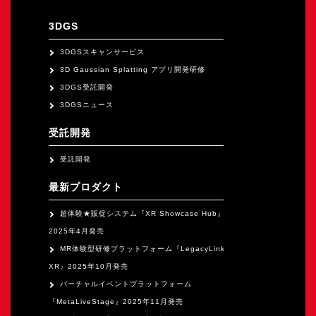
オープンキャンパス
3DGS
オンライン
3DGSスキャンサービス
3D Gaussian Splatting アプリ開発研修
3DGS受託開発
資料請求
3DGSニュース
受託開発
受託開発
最新プロダクト
超体験★販促システム『XR Showcase Hub』
2025年4月発売
MR体験型研修プラットフォーム『LegacyLink
XR』2025年10月発売
バーチャルイベントプラットフォーム
『MetaLiveStage』2025年11月発売