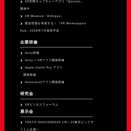
3D空間キャプチャーアプリ『Qoocan』
開発中
XR Museum『Artlogue』
製造現場を革新する！『XR Worksupport
Hub』2026年7月発売予定
企業研修
Unity研修
Unity × XRアプリ開発研修
Apple Vision Pro アプリ
開発研修
HoloLens2アプリ開発研修
研究会
XRビジネスフォーラム
展示会
TOKYO DIGICON2026 1/8～10東京ビックサ
イトに出展！