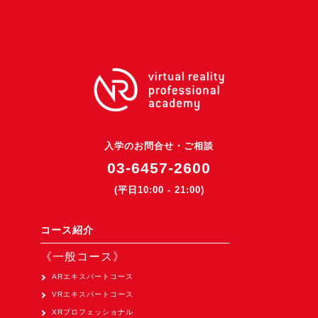
3DGSニュース
《受託開発》
受託開発
《最新プロダクト》
超体験★販促システム『XR Showcase Hub』2025年4月発売
MR体験型研修プラットフォーム『LegacyLink XR』2025年10月
入学のお問合せ・ご相談
バーチャルイベントプラットフォーム『MetaLiveStage』2025年
03-6457-2600
3D空間キャプチャーアプリ『Qoocan』
(平日10:00 - 21:00)
開発中
製造現場を革新する！『XR Worksupport Hub』開発中
コース紹介
>XR Museum『Artlogue』開発中
《一般コース》
《企業研修》
ARエキスパートコース
VRエキスパートコース
Unity研修
XRプロフェッショナル