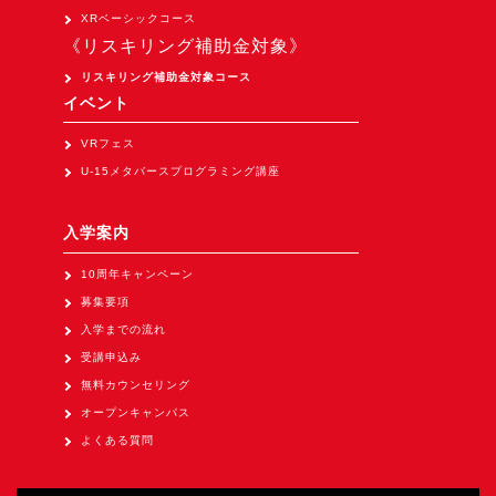
Apple Vision Pro アプリ開発研修
XRベーシックコース
《リスキリング補助金対象》
HoloLens 2 アプリ開発研修
リスキリング補助金対象コース
《研究会》
イベント
XRビジネスフォーラム
VRフェス
《展示会》
U-15メタバースプログラミング講座
TOKYO DIGICONX2026
（1/8～10東京ビッグサイト）に出展。
入学案内
オートモーティブワールド2026
10周年キャンペーン
（1/21～23東京ビッグサイト）に出展。
募集要項
Tsumiki Community Day 2026
入学までの流れ
（5/27～28 秋葉原UDX）に出展。
受講申込み
無料カウンセリング
《求人》
オープンキャンパス
求人申込み
よくある質問