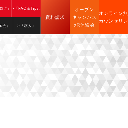
ブログ』
>『FAQ＆Tips』
オープン
オンライン無
資料請求
キャンパス
カウンセリン
xR体験会
示会』
>『求人』