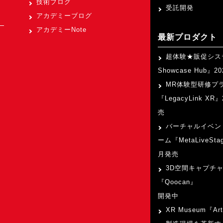
技術ブログ
受託開発
アカデミーブログ
アカデミーNote
最新プロダクト
超体験★販促シス
Showcase Hub』
MR体験型研修プ
『LegacyLink XR
売
バーチャルイベン
ーム『MetaLiveSta
月発売
3D空間キャプチ
『Qoocan』
開発中
XR Museum『Art