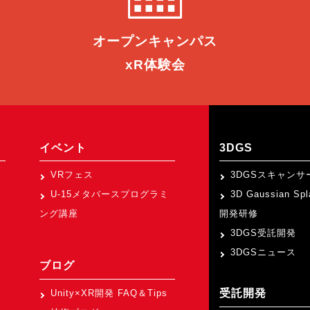
オープン
キャンパス
xR体験会
イベント
3DGS
VRフェス
3DGSスキャンサ
U-15メタバースプログラミ
3D Gaussian Sp
ング講座
開発研修
3DGS受託開発
3DGSニュース
ブログ
受託開発
Unity×XR開発 FAQ＆Tips