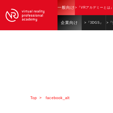
一般向け
>『VRアカデミーとは
企業向け
>『3DGS』
>
Top
>
facebook_alt