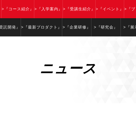
』
>『コース紹介』
>『入学案内』
>『受講生紹介』
>『イベント』
>『
『受託開発』
>『最新プロダクト』
>『企業研修』
>『研究会』
>『展
ニュース