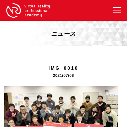
VRアカデミーとは
10周年キャンペーン
ニュース
コース紹介
《一般コース》
【毎週月曜開講】XRベーシック
IMG_0010
【2026年10月】ARエキスパートコース
2021/07/08
【2026年10月】VRエキスパートコース
【2026年10月】XRプロフェッショナル
《リスキリング補助金コース》
リスキリング補助金対象コース説明
《SDGs》