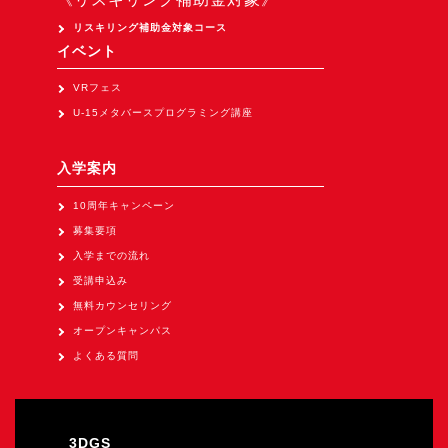
Apple Vision Pro アプリ開発研修
リスキリング補助金対象コース
HoloLens 2 アプリ開発研修
イベント
《研究会》
VRフェス
XRビジネスフォーラム
U-15メタバースプログラミング講座
《展示会》
入学案内
TOKYO DIGICONX2026
（1/8～10東京ビッグサイト）に出展。
10周年キャンペーン
募集要項
オートモーティブワールド2026
入学までの流れ
（1/21～23東京ビッグサイト）に出展。
受講申込み
Tsumiki Community Day 2026
無料カウンセリング
（5/27～28 秋葉原UDX）に出展。
オープンキャンパス
《求人》
よくある質問
求人申込み
3DGS