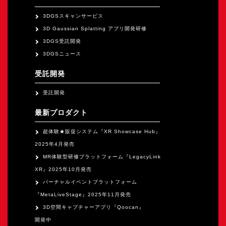
オープンキャンパス
3DGSスキャンサービス
3D Gaussian Splatting アプリ開発研修
オンライン
3DGS受託開発
3DGSニュース
資料請求
受託開発
受託開発
最新プロダクト
超体験★販促システム『XR Showcase Hub』
2025年4月発売
MR体験型研修プラットフォーム『LegacyLink
XR』2025年10月発売
バーチャルイベントプラットフォーム
『MetaLiveStage』2025年11月発売
3D空間キャプチャーアプリ『Qoocan』
開発中