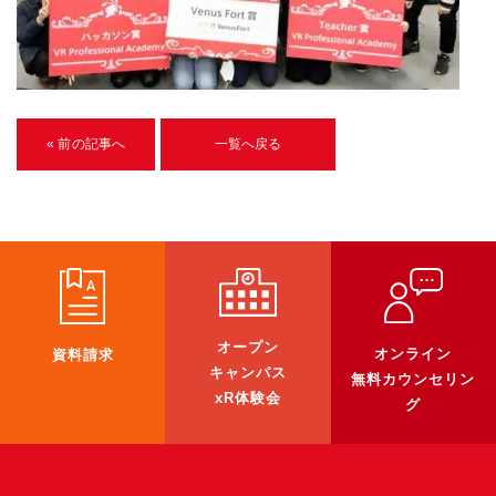
U-15メタバースプログラミング講座
入学案内
受講生紹介
« 前の記事へ
一覧へ戻る
イベント
ブログ
アクセスマップ
企業向け
オープン
オンライン
資料請求
《3DGS》
キャンパス
無料カウンセリン
xR体験会
グ
3DGSスキャンサービス
3DGS受託開発
3D Gaussian Splatting アプリ開発研修