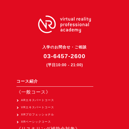
3DGSニュース
《受託開発》
受託開発
《最新プロダクト》
超体験★販促システム『XR Showcase Hub』2025年4月発売
入学のお問合せ・ご相談
03-6457-2600
MR体験型研修プラットフォーム『LegacyLink XR』2025年10月
(平日10:00 - 21:00)
バーチャルイベントプラットフォーム『MetaLiveStage』2025年
3D空間キャプチャーアプリ『Qoocan』
コース紹介
開発中
《一般コース》
製造現場を革新する！『XR Worksupport Hub』開発中
ARエキスパートコース
>XR Museum『Artlogue』開発中
VRエキスパートコース
《企業研修》
XRプロフェッショナル
Unity研修
XRベーシックコース
《リスキリング補助金対象》