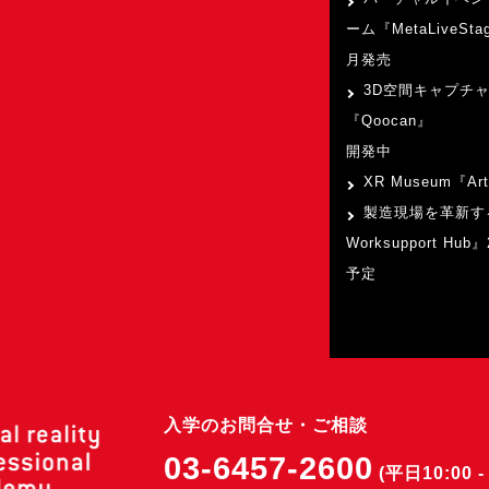
ーム『MetaLiveSta
月発売
3D空間キャプチ
『Qoocan』
開発中
XR Museum『Art
製造現場を革新す
Worksupport Hu
予定
入学のお問合せ・ご相談
03-6457-2600
(平日10:00 - 