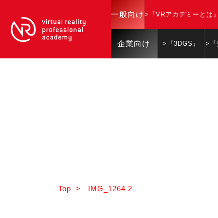
一般向け
>『VRアカデミーとは
企業向け
>『3DGS』
>
Top
>
IMG_1264 2