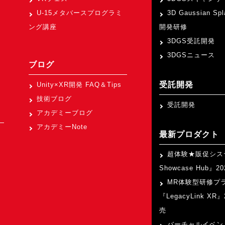
U-15メタバースプログラミ
3D Gaussian Sp
ング講座
開発研修
3DGS受託開発
3DGSニュース
ブログ
受託開発
Unity×XR開発 FAQ＆Tips
技術ブログ
受託開発
アカデミーブログ
アカデミーNote
最新プロダクト
超体験★販促シス
Showcase Hub』
MR体験型研修プ
『LegacyLink XR
売
バーチャルイベン