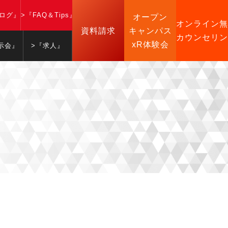
ブログ』
>『FAQ＆Tips』
オープン
オンライン無
資料請求
キャンパス
カウンセリン
xR体験会
示会』
>『求人』