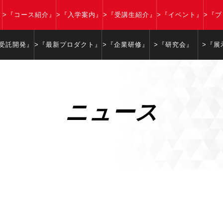
』
>『コース紹介』
>『入学案内』
>『受講生紹介』
>『イベント』
>『
『受託開発』
>『最新プロダクト』
>『企業研修』
>『研究会』
>『展
ニュース