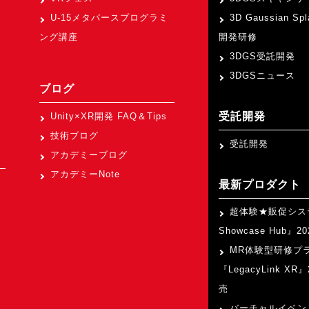
U-15メタバースプログラミ
3D Gaussian Sp
ング講座
開発研修
3DGS受託開発
3DGSニュース
ブログ
受託開発
Unity×XR開発 FAQ＆Tips
技術ブログ
受託開発
アカデミーブログ
アカデミーNote
最新プロダクト
超体験★販促シス
Showcase Hub』
MR体験型研修プ
『LegacyLink XR
売
バーチャルイベン