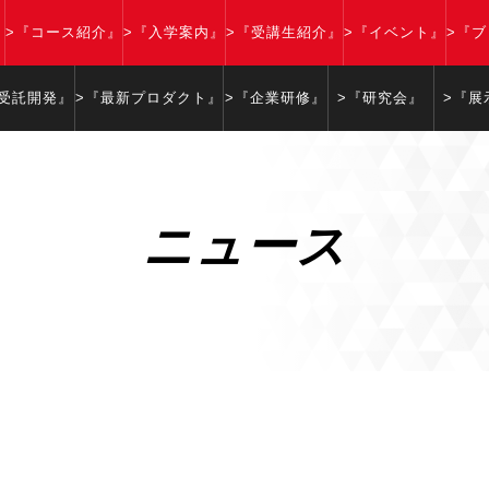
』
>『コース紹介』
>『入学案内』
>『受講生紹介』
>『イベント』
>『
『受託開発』
>『最新プロダクト』
>『企業研修』
>『研究会』
>『展
ニュース