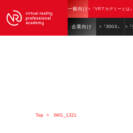
一般向け
>『VRアカデミーとは
企業向け
>『3DGS』
>
Top
>
IMG_1321