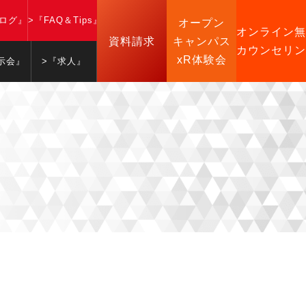
ブログ』
>『FAQ＆Tips』
オープン
オンライン無
資料請求
キャンパス
カウンセリン
xR体験会
示会』
>『求人』