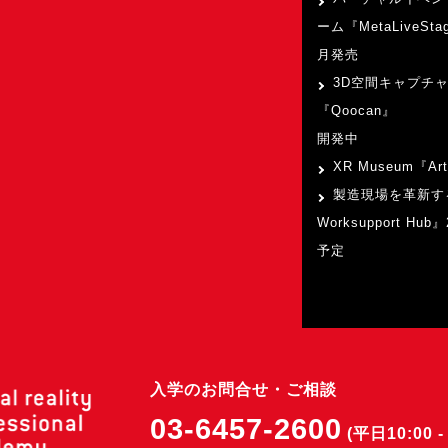
ーム『MetaLiveSta
月発売
3D空間キャプチ
『Qoocan』
開発中
XR Museum『Art
製造現場を革新す
Worksupport Hu
予定
入学のお問合せ・ご相談
03-6457-2600
(平日10:00 - 