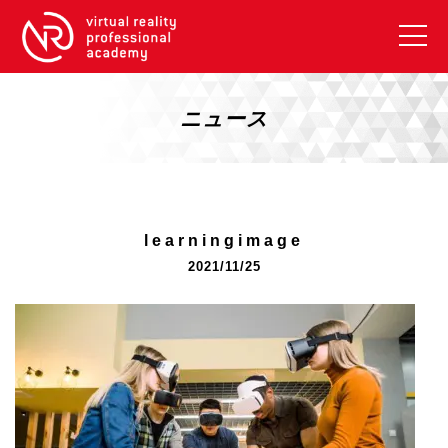
VRアカデミーとは
10周年キャンペーン
ニュース
コース紹介
《一般コース》
【毎週月曜開講】XRベーシック
learningimage
【2026年10月】ARエキスパートコース
2021/11/25
【2026年10月】VRエキスパートコース
【2026年10月】XRプロフェッショナル
《リスキリング補助金コース》
リスキリング補助金対象コース説明
《SDGs》