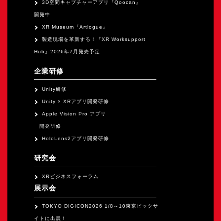
3D空間キャプチャーアプリ『Qoocan』
開発中
XR Museum『Artlogue』
製造現場を革新する！『XR Worksupport
Hub』2026年7月発売予定
企業研修
Unity研修
Unity × XRアプリ開発研修
Apple Vision Pro アプリ
開発研修
HoloLens2アプリ開発研修
研究会
XRビジネスフォーラム
展示会
TOKYO DIGICON2026 1/8～10東京ビックサ
イトに出展！