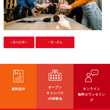
U-15メタバースプログラミング講座
入学案内
受講生紹介
イベント
« 前の記事へ
一覧へ戻る
ブログ
アクセスマップ
企業向け
《3DGS》
オープン
オンライン
資料請求
3DGSスキャンサービス
キャンパス
無料カウンセリン
3DGS受託開発
xR体験会
グ
3D Gaussian Splatting アプリ開発研修