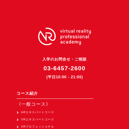
3DGSニュース
《受託開発》
受託開発
《最新プロダクト》
超体験★販促システム『XR Showcase Hub』2025年4月発売
MR体験型研修プラットフォーム『LegacyLink XR』2025年10月
入学のお問合せ・ご相談
バーチャルイベントプラットフォーム『MetaLiveStage』2025年
03-6457-2600
3D空間キャプチャーアプリ『Qoocan』
(平日10:00 - 21:00)
開発中
製造現場を革新する！『XR Worksupport Hub』開発中
コース紹介
>XR Museum『Artlogue』開発中
《一般コース》
《企業研修》
ARエキスパートコース
VRエキスパートコース
Unity研修
XRプロフェッショナル