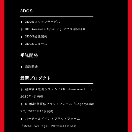
オープンキャンパス
3DGS
オンライン
3DGSスキャンサービス
3D Gaussian Splatting アプリ開発研修
3DGS受託開発
資料請求
3DGSニュース
受託開発
受託開発
最新プロダクト
超体験★販促システム『XR Showcase Hub』
2025年4月発売
MR体験型研修プラットフォーム『LegacyLink
XR』2025年10月発売
バーチャルイベントプラットフォーム
『MetaLiveStage』2025年11月発売