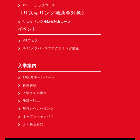
Apple Vision Pro アプリ開発研修
XRベーシックコース
《リスキリング補助金対象》
HoloLens 2 アプリ開発研修
リスキリング補助金対象コース
《研究会》
イベント
XRビジネスフォーラム
VRフェス
《展示会》
U-15メタバースプログラミング講座
TOKYO DIGICONX2026
（1/8～10東京ビッグサイト）に出展。
入学案内
オートモーティブワールド2026
10周年キャンペーン
（1/21～23東京ビッグサイト）に出展。
募集要項
Tsumiki Community Day 2026
入学までの流れ
（5/27～28 秋葉原UDX）に出展。
受講申込み
無料カウンセリング
《求人》
オープンキャンパス
求人申込み
よくある質問