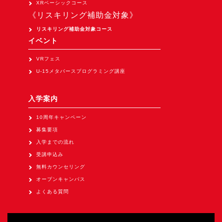
XRベーシックコース
Apple Vision Pro アプリ開発研修
《リスキリング補助金対象》
HoloLens 2 アプリ開発研修
リスキリング補助金対象コース
《研究会》
イベント
XRビジネスフォーラム
VRフェス
《展示会》
U-15メタバースプログラミング講座
TOKYO DIGICONX2026
入学案内
（1/8～10東京ビッグサイト）に出展。
オートモーティブワールド2026
10周年キャンペーン
（1/21～23東京ビッグサイト）に出展。
募集要項
入学までの流れ
Tsumiki Community Day 2026
受講申込み
（5/27～28 秋葉原UDX）に出展。
無料カウンセリング
《求人》
オープンキャンパス
求人申込み
よくある質問