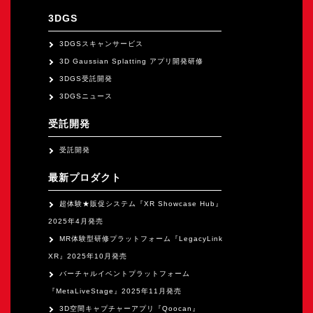
オープンキャンパス
3DGS
3DGSスキャンサービス
オンライン
3D Gaussian Splatting アプリ開発研修
3DGS受託開発
3DGSニュース
資料請求
受託開発
受託開発
最新プロダクト
超体験★販促システム『XR Showcase Hub』
2025年4月発売
MR体験型研修プラットフォーム『LegacyLink
XR』2025年10月発売
バーチャルイベントプラットフォーム
『MetaLiveStage』2025年11月発売
3D空間キャプチャーアプリ『Qoocan』