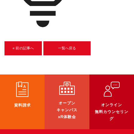
U-15メタバースプログラミング講座
入学案内
受講生紹介
イベント
« 前の記事へ
一覧へ戻る
ブログ
アクセスマップ
企業向け
《3DGS》
オープン
オンライン
資料請求
3DGSスキャンサービス
キャンパス
無料カウンセリン
xR体験会
グ
3DGS受託開発
3D Gaussian Splatting アプリ開発研修