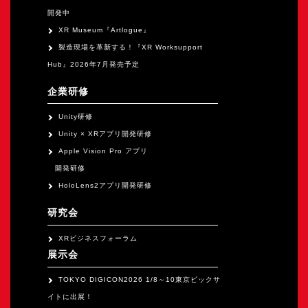
開発中
XR Museum『Artlogue』
製造現場を革新する！『XR Worksupport
Hub』2026年7月発売予定
企業研修
Unity研修
Unity × XRアプリ開発研修
Apple Vision Pro アプリ
開発研修
HoloLens2アプリ開発研修
研究会
XRビジネスフォーラム
展示会
TOKYO DIGICON2026 1/8～10東京ビックサ
イトに出展！