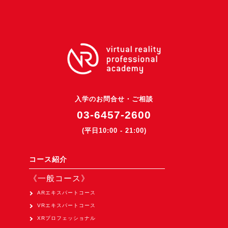
3DGSニュース
《受託開発》
受託開発
《最新プロダクト》
超体験★販促システム『XR Showcase Hub』2025年4月発売
MR体験型研修プラットフォーム『LegacyLink XR』2025年10月
入学のお問合せ・ご相談
03-6457-2600
バーチャルイベントプラットフォーム『MetaLiveStage』2025年
(平日10:00 - 21:00)
3D空間キャプチャーアプリ『Qoocan』
開発中
コース紹介
製造現場を革新する！『XR Worksupport Hub』開発中
《一般コース》
>XR Museum『Artlogue』開発中
ARエキスパートコース
《企業研修》
VRエキスパートコース
Unity研修
XRプロフェッショナル