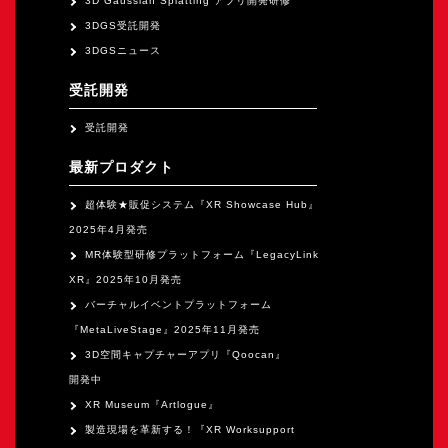
3D Gaussian Splatting アプリ開発研修
オープンキャンパス
3DGS受託開発
3DGSニュース
オンライン
受託開発
受託開発
資料請求
最新プロダクト
超体験★販促システム『XR Showcase Hub』
2025年4月発売
MR体験型研修プラットフォーム『LegacyLink
XR』2025年10月発売
バーチャルイベントプラットフォーム
『MetaLiveStage』2025年11月発売
3D空間キャプチャーアプリ『Qoocan』
開発中
XR Museum『Artlogue』
製造現場を革新する！『XR Worksupport