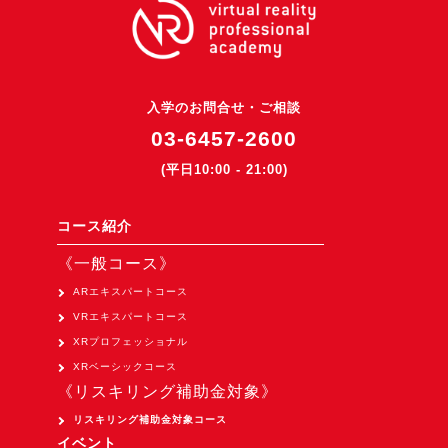
3DGSニュース
《受託開発》
受託開発
入学のお問合せ・ご相談
《最新プロダクト》
03-6457-2600
超体験★販促システム『XR Showcase Hub』2025年4月発売
(平日10:00 - 21:00)
MR体験型研修プラットフォーム『LegacyLink XR』2025年10月
コース紹介
バーチャルイベントプラットフォーム『MetaLiveStage』2025年
3D空間キャプチャーアプリ『Qoocan』
《一般コース》
開発中
ARエキスパートコース
VRエキスパートコース
製造現場を革新する！『XR Worksupport Hub』開発中
XRプロフェッショナル
>XR Museum『Artlogue』開発中
XRベーシックコース
《企業研修》
《リスキリング補助金対象》
リスキリング補助金対象コース
Unity研修
イベント