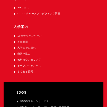
Apple Vision Pro アプリ開発研修
VRフェス
HoloLens 2 アプリ開発研修
U-15メタバースプログラミング講座
《研究会》
XRビジネスフォーラム
入学案内
《展示会》
10周年キャンペーン
募集要項
TOKYO DIGICONX2026
入学までの流れ
（1/8～10東京ビッグサイト）に出展。
受講申込み
オートモーティブワールド2026
無料カウンセリング
（1/21～23東京ビッグサイト）に出展。
オープンキャンパス
Tsumiki Community Day 2026
よくある質問
（5/27～28 秋葉原UDX）に出展。
《求人》
求人申込み
3DGS
3DGSスキャンサービス