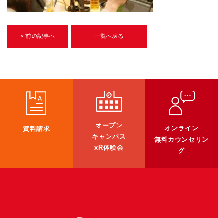
U-15メタバースプログラミング講座
入学案内
« 前の記事へ
一覧へ戻る
受講生紹介
イベント
ブログ
アクセスマップ
オープン
オンライン
資料請求
キャンパス
無料カウンセリン
企業向け
xR体験会
グ
《3DGS》
3DGSスキャンサービス
3DGS受託開発
3D Gaussian Splatting アプリ開発研修