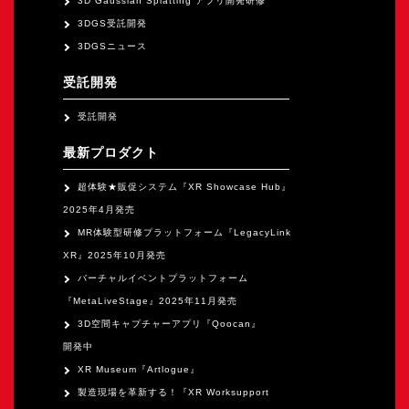
3D Gaussian Splatting アプリ開発研修
オープンキャンパス
3DGS受託開発
3DGSニュース
オンライン
受託開発
受託開発
資料請求
最新プロダクト
超体験★販促システム『XR Showcase Hub』
2025年4月発売
MR体験型研修プラットフォーム『LegacyLink
XR』2025年10月発売
バーチャルイベントプラットフォーム
『MetaLiveStage』2025年11月発売
3D空間キャプチャーアプリ『Qoocan』
開発中
XR Museum『Artlogue』
製造現場を革新する！『XR Worksupport