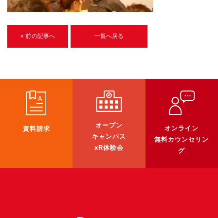
U-15メタバースプログラミング講座
入学案内
« 前の記事へ
一覧へ戻る
受講生紹介
イベント
ブログ
アクセスマップ
オープン
オンライン
資料請求
キャンパス
無料カウンセリン
企業向け
xR体験会
グ
《3DGS》
3DGSスキャンサービス
3DGS受託開発
3D Gaussian Splatting アプリ開発研修