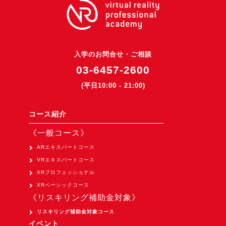
3DGSニュース
《受託開発》
受託開発
入学のお問合せ・ご相談
《最新プロダクト》
03-6457-2600
超体験★販促システム『XR Showcase Hub』2025年4月発売
(平日10:00 - 21:00)
MR体験型研修プラットフォーム『LegacyLink XR』2025年10月
コース紹介
バーチャルイベントプラットフォーム『MetaLiveStage』2025年
3D空間キャプチャーアプリ『Qoocan』
《一般コース》
開発中
ARエキスパートコース
VRエキスパートコース
製造現場を革新する！『XR Worksupport Hub』開発中
XRプロフェッショナル
>XR Museum『Artlogue』開発中
XRベーシックコース
《企業研修》
《リスキリング補助金対象》
リスキリング補助金対象コース
Unity研修
イベント