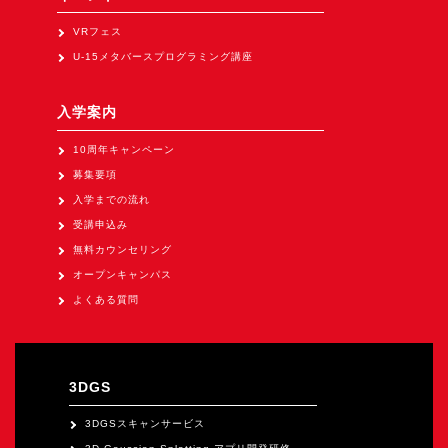
Apple Vision Pro アプリ開発研修
VRフェス
HoloLens 2 アプリ開発研修
U-15メタバースプログラミング講座
《研究会》
XRビジネスフォーラム
入学案内
《展示会》
10周年キャンペーン
募集要項
TOKYO DIGICONX2026
入学までの流れ
（1/8～10東京ビッグサイト）に出展。
受講申込み
オートモーティブワールド2026
無料カウンセリング
（1/21～23東京ビッグサイト）に出展。
オープンキャンパス
Tsumiki Community Day 2026
よくある質問
（5/27～28 秋葉原UDX）に出展。
《求人》
求人申込み
3DGS
3DGSスキャンサービス