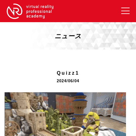
VRアカデミーとは
10周年キャンペーン
ニュース
コース紹介
《一般コース》
【毎週月曜開講】XRベーシック
Quizz1
【2026年10月】ARエキスパートコース
2024/06/04
【2026年10月】VRエキスパートコース
【2026年10月】XRプロフェッショナル
《リスキリング補助金コース》
リスキリング補助金対象コース説明
《SDGs》