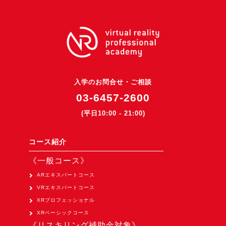
3DGSニュース
《受託開発》
受託開発
《最新プロダクト》
超体験★販促システム『XR Showcase Hub』2025年4月発売
入学のお問合せ・ご相談
03-6457-2600
MR体験型研修プラットフォーム『LegacyLink XR』2025年10月
(平日10:00 - 21:00)
バーチャルイベントプラットフォーム『MetaLiveStage』2025年
3D空間キャプチャーアプリ『Qoocan』
コース紹介
開発中
《一般コース》
製造現場を革新する！『XR Worksupport Hub』開発中
ARエキスパートコース
>XR Museum『Artlogue』開発中
VRエキスパートコース
《企業研修》
XRプロフェッショナル
Unity研修
XRベーシックコース
《リスキリング補助金対象》