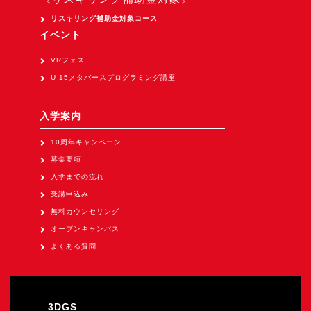
Apple Vision Pro アプリ開発研修
リスキリング補助金対象コース
HoloLens 2 アプリ開発研修
イベント
《研究会》
VRフェス
XRビジネスフォーラム
U-15メタバースプログラミング講座
《展示会》
入学案内
TOKYO DIGICONX2026
（1/8～10東京ビッグサイト）に出展。
10周年キャンペーン
募集要項
オートモーティブワールド2026
入学までの流れ
（1/21～23東京ビッグサイト）に出展。
受講申込み
Tsumiki Community Day 2026
無料カウンセリング
（5/27～28 秋葉原UDX）に出展。
オープンキャンパス
《求人》
よくある質問
求人申込み
3DGS