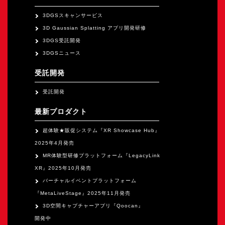
オープンキャンパス
3DGSスキャンサービス
3D Gaussian Splatting アプリ開発研修
オンライン
3DGS受託開発
3DGSニュース
資料請求
受託開発
受託開発
最新プロダクト
超体験★販促システム『XR Showcase Hub』
2025年4月発売
MR体験型研修プラットフォーム『LegacyLink
XR』2025年10月発売
バーチャルイベントプラットフォーム
『MetaLiveStage』2025年11月発売
3D空間キャプチャーアプリ『Qoocan』
開発中