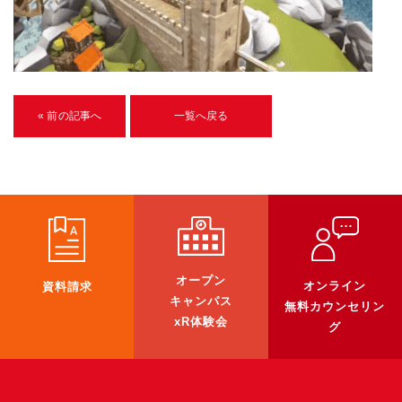
U-15メタバースプログラミング講座
入学案内
受講生紹介
« 前の記事へ
一覧へ戻る
イベント
ブログ
アクセスマップ
企業向け
オープン
オンライン
資料請求
《3DGS》
キャンパス
無料カウンセリン
xR体験会
グ
3DGSスキャンサービス
3DGS受託開発
3D Gaussian Splatting アプリ開発研修