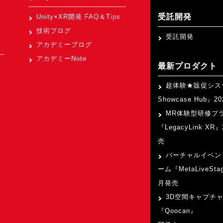
受託開発
Unity×XR開発 FAQ＆Tips
技術ブログ
受託開発
アカデミーブログ
アカデミーNote
最新プロダクト
超体験★販促シス
Showcase Hub』
MR体験型研修プ
『LegacyLink XR
売
バーチャルイベン
ーム『MetaLiveSta
月発売
3D空間キャプチ
『Qoocan』