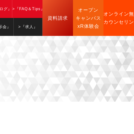
ブログ』
>『FAQ＆Tips』
オープン
オンライン無
資料請求
キャンパス
カウンセリン
xR体験会
示会』
>『求人』