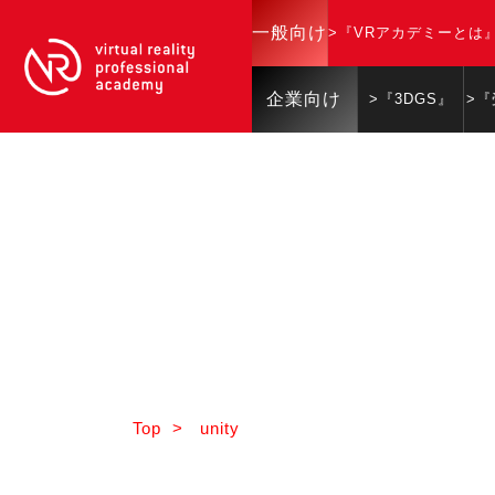
一般向け
>『VRアカデミーとは
企業向け
>『3DGS』
>
Top
>
unity