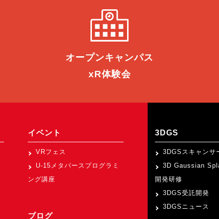
オープン
キャンパス
xR体験会
イベント
3DGS
VRフェス
3DGSスキャンサ
U-15メタバースプログラミ
3D Gaussian Sp
ング講座
開発研修
3DGS受託開発
3DGSニュース
ブログ