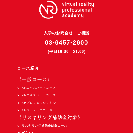
3DGSニュース
《受託開発》
受託開発
入学のお問合せ・ご相談
《最新プロダクト》
03-6457-2600
超体験★販促システム『XR Showcase Hub』2025年4月発売
(平日10:00 - 21:00)
MR体験型研修プラットフォーム『LegacyLink XR』2025年10月
バーチャルイベントプラットフォーム『MetaLiveStage』2025年
コース紹介
3D空間キャプチャーアプリ『Qoocan』
《一般コース》
開発中
ARエキスパートコース
製造現場を革新する！『XR Worksupport Hub』開発中
VRエキスパートコース
XRプロフェッショナル
>XR Museum『Artlogue』開発中
XRベーシックコース
《企業研修》
《リスキリング補助金対象》
Unity研修
リスキリング補助金対象コース
イベント