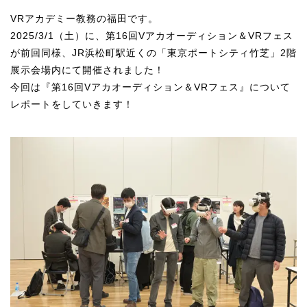
U-15メタバースプログラミング講座
VRアカデミー教務の福田です。
2025/3/1（土）に、第16回Vアカオーディション＆VRフェス
入学案内
が前回同様、JR浜松町駅近くの「東京ポートシティ竹芝」2階
展示会場内にて開催されました！
受講生紹介
今回は『第16回
Vアカオーディション＆
VRフェス』について
イベント
レポートをしていきます！
ブログ
アクセスマップ
企業向け
《3DGS》
3DGSスキャンサービス
3DGS受託開発
3D Gaussian Splatting アプリ開発研修