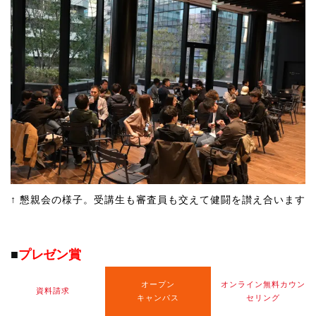
↑ 懇親会の様子。受講生も審査員も交えて健闘を讃え合います
■
プレゼン賞
Vアカ・オーディションで、最もプレゼン評価が高った作品に
オープン
オンライン無料カウン
資料請求
キャンパス
セリング
贈られる賞です。