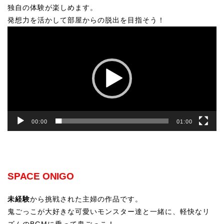
独自の体験が楽しめます。
発想力を活かして部屋からの脱出を目指そう！
動
画
プ
レ
ー
ヤ
ー
00:00
01:00
SPACE ONIGO
未経験
から挑戦された主婦の作品です。
鬼ごっこが大好きな可愛いモンスター達と一緒に、軽快なリ
ズムのBGMに乗って鬼ごっこ！