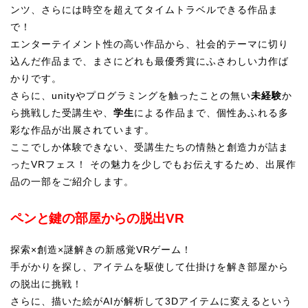
ンツ、さらには時空を超えてタイムトラベルできる作品ま
で！
エンターテイメント性の高い作品から、社会的テーマに切り
込んだ作品まで、まさにどれも最優秀賞にふさわしい力作ば
かりです。
さらに、unityやプログラミングを触ったことの無い
未経験
か
ら挑戦した受講生や、
学生
による作品まで、個性あふれる多
彩な作品が出展されています。
ここでしか体験できない、受講生たちの情熱と創造力が詰ま
ったVRフェス！ その魅力を少しでもお伝えするため、出展作
品の一部をご紹介します。
ペンと鍵の部屋からの脱出VR
探索×創造×謎解きの新感覚VRゲーム！
手がかりを探し、アイテムを駆使して仕掛けを解き部屋から
の脱出に挑戦！
さらに、描いた絵がAIが解析して3Dアイテムに変えるという