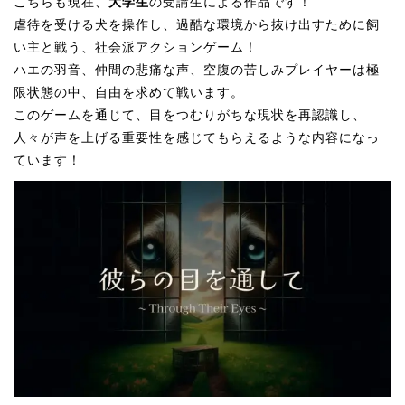
こちらも現在、
大学生
の受講生による作品です！
虐待を受ける犬を操作し、過酷な環境から抜け出すために飼
い主と戦う、社会派アクションゲーム！
ハエの羽音、仲間の悲痛な声、空腹の苦しみプレイヤーは極
限状態の中、自由を求めて戦います。
このゲームを通じて、目をつむりがちな現状を再認識し、
人々が声を上げる重要性を感じてもらえるような内容になっ
ています！