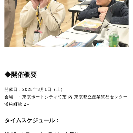
Apple Vision Pro アプリ開発研修
HoloLens 2 アプリ開発研修
《研究会》
XRビジネスフォーラム
《展示会》
TOKYO DIGICONX2026
（1/8～10東京ビッグサイト）に出展。
オートモーティブワールド2026
◆開催概要
（1/21～23東京ビッグサイト）に出展。
Tsumiki Community Day 2026
開催日：2025年3月1日（土）
（5/27～28 秋葉原UDX）に出展。
会場 ：東京ポートシティ竹芝 内 東京都立産業貿易センター
《求人》
浜松町館 2F
求人申込み
タイムスケジュール：