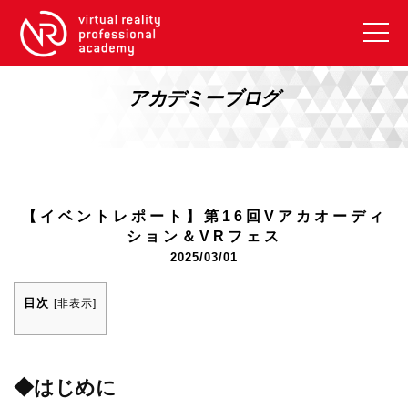
VRアカデミーとは
10周年キャンペーン
アカデミーブログ
コース紹介
《一般コース》
【毎週月曜開講】XRベーシック
【イベントレポート】第16回Vアカオーディ
【2026年10月】ARエキスパートコース
ション＆VRフェス
2025/03/01
【2026年10月】VRエキスパートコース
【2026年10月】XRプロフェッショナル
目次
[
非表示
]
《リスキリング補助金コース》
リスキリング補助金対象コース説明
◆はじめに
《SDGs》