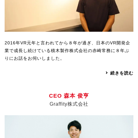
U-15メタバースプログラミング講座
入学案内
受講生紹介
2016年VR元年と言われてから８年が過ぎ、日本のVR開発企
イベント
業で成長し続けている積木製作株式会社の赤崎常務に８年ぶ
りにお話をお伺いしました。
ブログ
続きを読む
アクセスマップ
企業向け
CEO 森本 俊亨
《3DGS》
Graffity株式会社
3DGSスキャンサービス
3DGS受託開発
3D Gaussian Splatting アプリ開発研修