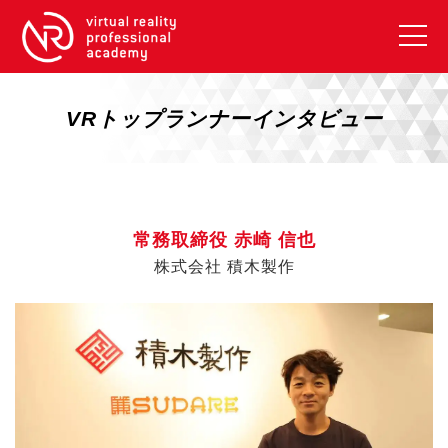
VRアカデミーとは
10周年キャンペーン
VRトップランナーインタビュー
コース紹介
《一般コース》
【毎週月曜開講】XRベーシック
常務取締役 赤崎 信也
【2026年10月】ARエキスパートコース
株式会社 積木製作
【2026年10月】VRエキスパートコース
【2026年10月】XRプロフェッショナル
《リスキリング補助金コース》
リスキリング補助金対象コース説明
《SDGs》