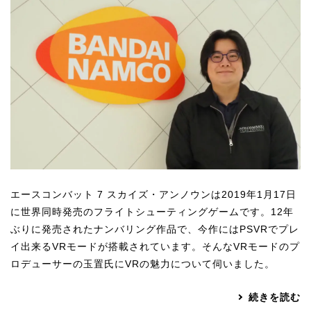
Apple Vision Pro アプリ開発研修
HoloLens 2 アプリ開発研修
《研究会》
XRビジネスフォーラム
《展示会》
TOKYO DIGICONX2026
（1/8～10東京ビッグサイト）に出展。
オートモーティブワールド2026
（1/21～23東京ビッグサイト）に出展。
エースコンバット 7 スカイズ・アンノウンは2019年1月17日
Tsumiki Community Day 2026
に世界同時発売のフライトシューティングゲームです。12年
（5/27～28 秋葉原UDX）に出展。
ぶりに発売されたナンバリング作品で、今作にはPSVRでプレ
《求人》
イ出来るVRモードが搭載されています。そんなVRモードのプ
ロデューサーの玉置氏にVRの魅力について伺いました。
求人申込み
続きを読む