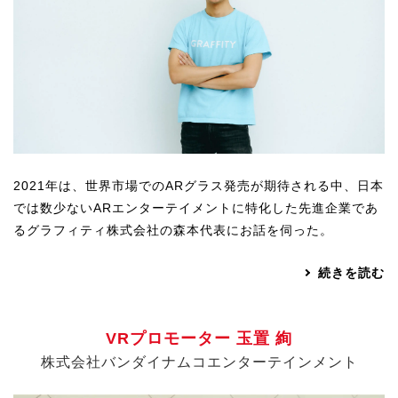
3DGSニュース
《受託開発》
受託開発
《最新プロダクト》
超体験★販促システム『XR Showcase Hub』2025年4月発売
MR体験型研修プラットフォーム『LegacyLink XR』2025年10月
2021年は、世界市場でのARグラス発売が期待される中、日本
バーチャルイベントプラットフォーム『MetaLiveStage』2025年
では数少ないARエンターテイメントに特化した先進企業であ
るグラフィティ株式会社の森本代表にお話を伺った。
3D空間キャプチャーアプリ『Qoocan』
開発中
続きを読む
製造現場を革新する！『XR Worksupport Hub』開発中
>XR Museum『Artlogue』開発中
VRプロモーター 玉置 絢
《企業研修》
株式会社バンダイナムコエンターテインメント
Unity研修