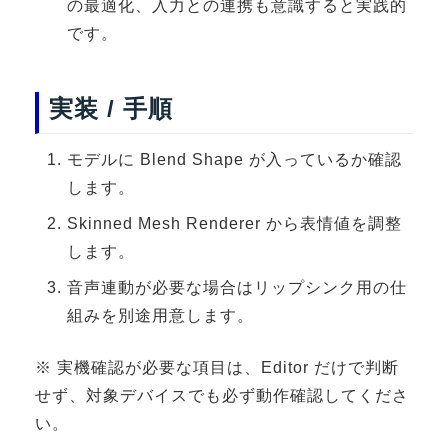
の最適化、入力との連携も意識すると実践的
3DGSニュース
です。
《受託開発》
受託開発
実装 / 手順
《最新プロダクト》
モデルに Blend Shape が入っているか確認
超体験★販促システム『XR Showcase Hub』2025年4月発売
します。
MR体験型研修プラットフォーム『LegacyLink XR』2025年10月
Skinned Mesh Renderer から表情値を調整
バーチャルイベントプラットフォーム『MetaLiveStage』2025年
します。
3D空間キャプチャーアプリ『Qoocan』
開発中
音声連動が必要な場合はリップシンク用の仕
組みを別途用意します。
製造現場を革新する！『XR Worksupport Hub』開発中
>XR Museum『Artlogue』開発中
※ 実機確認が必要な項目は、Editor だけで判断
《企業研修》
せず、対象デバイスでも必ず動作確認してくださ
Unity研修
い。