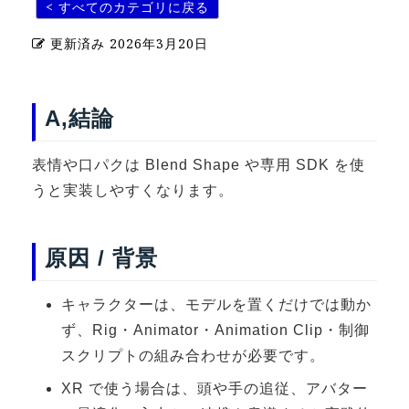
< すべてのカテゴリに戻る
U-15メタバースプログラミング講座
更新済み
2026年3月20日
入学案内
受講生紹介
A,結論
イベント
表情や口パクは Blend Shape や専用 SDK を使
ブログ
うと実装しやすくなります。
アクセスマップ
原因 / 背景
企業向け
キャラクターは、モデルを置くだけでは動か
《3DGS》
ず、Rig・Animator・Animation Clip・制御
3DGSスキャンサービス
スクリプトの組み合わせが必要です。
3DGS受託開発
XR で使う場合は、頭や手の追従、アバター
3D Gaussian Splatting アプリ開発研修