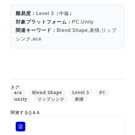
Apple Vision Pro アプリ開発研修
HoloLens 2 アプリ開発研修
難易度：
Level 3（中級）
対象プラットフォーム：
PC,Unity
《研究会》
関連キーワード：
Blend Shape,表情,リップ
XRビジネスフォーラム
シンク,aca
《展示会》
TOKYO DIGICONX2026
（1/8～10東京ビッグサイト）に出展。
オートモーティブワールド2026
（1/21～23東京ビッグサイト）に出展。
タグ:
Tsumiki Community Day 2026
aca
Blend Shape
Level 3
PC
（5/27～28 秋葉原UDX）に出展。
unity
リップシンク
表情
《求人》
関連するQ＆A
求人申込み