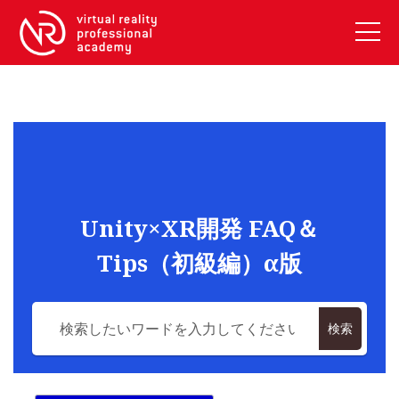
VRアカデミーとは
10周年キャンペーン
コース紹介
《一般コース》
【毎週月曜開講】XRベーシック
Unity×XR開発 FAQ＆
【2026年10月】ARエキスパートコース
Tips（初級編）α版
【2026年10月】VRエキスパートコース
【2026年10月】XRプロフェッショナル
《リスキリング補助金コース》
検索
リスキリング補助金対象コース説明
《SDGs》