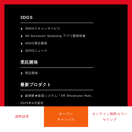
3DGS
3DGSスキャンサービス
3D Gaussian Splatting アプリ開発研修
3DGS受託開発
3DGSニュース
受託開発
受託開発
最新プロダクト
超体験★販促システム『XR Showcase Hub』
2025年4月発売
MR体験型研修プラットフォーム『LegacyLink
オープン
オンライン無料カウン
資料請求
XR』2025年10月発売
キャンパス
セリング
バーチャルイベントプラットフォーム