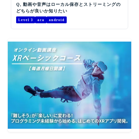
オープンキャンパス
Q, 動画や音声はローカル保存とストリーミングの
どちらが良いか知りたい
Level 3
aca
android
オンライン
資料請求