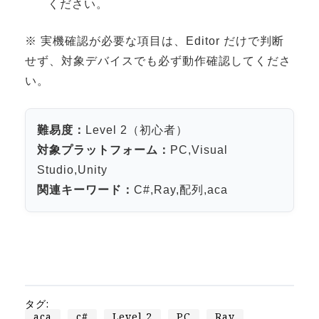
ください。
3DGSニュース
《受託開発》
※ 実機確認が必要な項目は、Editor だけで判断
せず、対象デバイスでも必ず動作確認してくださ
受託開発
い。
《最新プロダクト》
超体験★販促システム『XR Showcase Hub』2025年4月発売
難易度：
Level 2（初心者）
MR体験型研修プラットフォーム『LegacyLink XR』2025年10月
対象プラットフォーム：
PC,Visual
バーチャルイベントプラットフォーム『MetaLiveStage』2025年
Studio,Unity
3D空間キャプチャーアプリ『Qoocan』
関連キーワード：
C#,Ray,配列,aca
開発中
製造現場を革新する！『XR Worksupport Hub』開発中
>XR Museum『Artlogue』開発中
《企業研修》
Unity研修
タグ:
aca
c#
Level 2
PC
Ray