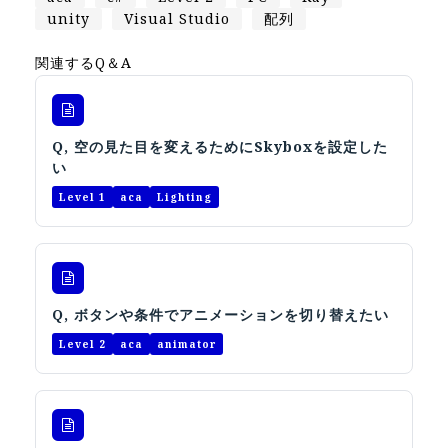
Apple Vision Pro アプリ開発研修
unity
Visual Studio
配列
HoloLens 2 アプリ開発研修
関連するQ＆A
《研究会》
XRビジネスフォーラム
《展示会》
Q, 空の見た目を変えるためにSkyboxを設定した
い
TOKYO DIGICONX2026
Level 1
aca
Lighting
（1/8～10東京ビッグサイト）に出展。
オートモーティブワールド2026
（1/21～23東京ビッグサイト）に出展。
Tsumiki Community Day 2026
Q, ボタンや条件でアニメーションを切り替えたい
（5/27～28 秋葉原UDX）に出展。
Level 2
aca
animator
《求人》
求人申込み