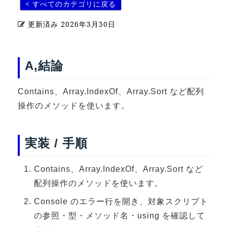
< すべてのカテゴリに戻る
U-15メタバースプログラミング講座
更新済み
2026年3月30日
入学案内
受講生紹介
A,結論
イベント
Contains、Array.IndexOf、Array.Sort など配列
ブログ
操作のメソッドを使います。
アクセスマップ
実装 / 手順
企業向け
Contains、Array.IndexOf、Array.Sort など
《3DGS》
配列操作のメソッドを使います。
3DGSスキャンサービス
Console のエラー行を開き、対象スクリプト
3DGS受託開発
の参照・型・メソッド名・using を確認して
3D Gaussian Splatting アプリ開発研修