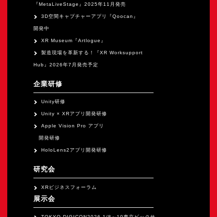
『MetaLiveStage』2025年11月発売
3D空間キャプチャーアプリ『Qoocan』
開発中
XR Museum『Artlogue』
製造現場を革新する！『XR Worksupport
Hub』2026年7月発売予定
企業研修
Unity研修
Unity × XRアプリ開発研修
Apple Vision Pro アプリ
開発研修
HoloLens2アプリ開発研修
研究会
XRビジネスフォーラム
展示会
TOKYO DIGICON2026 1/8～10東京ビックサ