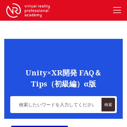
VRアカデミーとは
10周年キャンペーン
コース紹介
《一般コース》
【毎週月曜開講】XRベーシック
Unity×XR開発 FAQ＆
【2026年10月】ARエキスパートコース
Tips（初級編）α版
【2026年10月】VRエキスパートコース
【2026年10月】XRプロフェッショナル
《リスキリング補助金コース》
検索
リスキリング補助金対象コース説明
《SDGs》