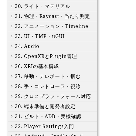
20. ライト・マテリアル
21. 物理・Raycast・当たり判定
22. アニメーション・Timeline
23. UI・TMP・uGUI
24. Audio
25. OpenXRとPlugin管理
26. XRIの基本構成
27. 移動・テレポート・掴む
28. 手・コントローラ・視線
29. クロスプラットフォーム対応
30. 端末準備と開発者設定
31. ビルド・ADB・実機確認
32. Player Settings入門