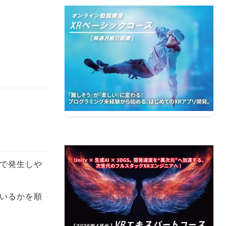
。
題で発生しや
ろっているかを順