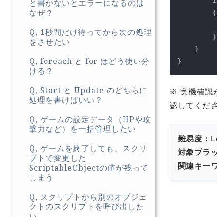
        if (Input.GetKeyDown(KeyCode.Space))

と書かないとエラーになるのは
なぜ？
        {

            Debug.Log("スペースキーが
Q, 1秒間だけ待ってから次の処理
        }

をさせたい
    }

Q, foreach と for はどう使い分
}
ける？
Q, Start と Update のどちらに
※ 実機確認
処理を書けばいい？
認してくだ
Q, ゲームの設定データ（HPや攻
撃力など）を一括管理したい
難易度：
L
Q, ゲームを終了しても、スクリ
対象プラ
プトで変更した
関連キー
ScriptableObjectの値が残って
しまう
Q, スクリプトから別のオブジェ
クトのスクリプトを呼び出した
い