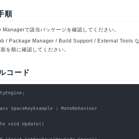
 手順
age Managerで該当パッケージを確認してください。
ub / Package Manager / Build Support / External To
画面を順に確認してください。
ルコード
tyEngine;

ass SpaceKeyExample : MonoBehaviour
