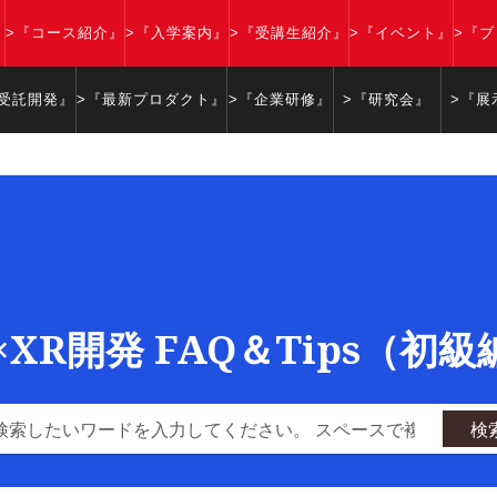
』
>『コース紹介』
>『入学案内』
>『受講生紹介』
>『イベント』
>『
『受託開発』
>『最新プロダクト』
>『企業研修』
>『研究会』
>『展
y×XR開発 FAQ＆Tips（初
検