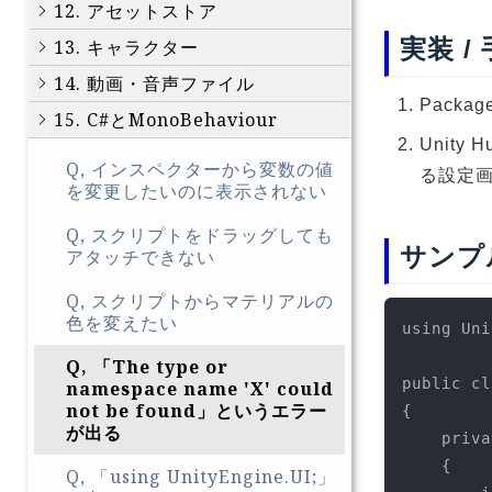
12. アセットストア
実装 /
13. キャラクター
14. 動画・音声ファイル
Pack
15. C#とMonoBehaviour
Unity H
Q, インスペクターから変数の値
る設定
を変更したいのに表示されない
Q, スクリプトをドラッグしても
サンプ
アタッチできない
Q, スクリプトからマテリアルの
色を変えたい
using Uni
Q, 「The type or
public cl
namespace name 'X' could
not be found」というエラー
{

が出る
    private void Update()

    {

Q, 「using UnityEngine.UI;」