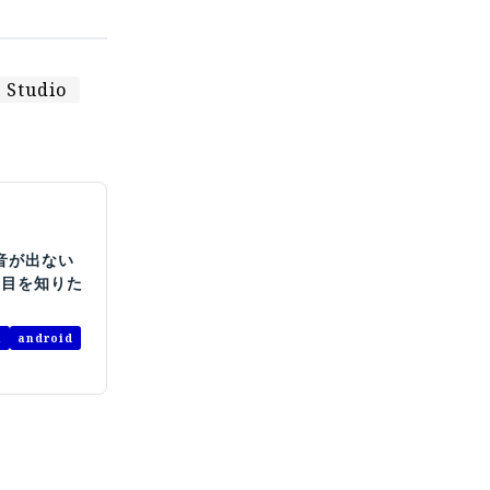
l Studio
は音が出ない
項目を知りた
a
android