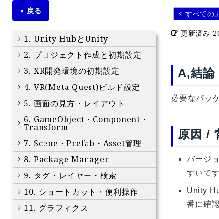
« 戻る
< すべての
更新済み
2
1. Unity HubとUnity
2. プロジェクト作成と初期設定
3. XR開発環境の初期設定
A,結論
4. VR(Meta Quest)ビルド設定
必要なパッケ
5. 画面の見方・レイアウト
6. GameObject・Component・
Transform
原因 /
7. Scene・Prefab・Asset管理
8. Package Manager
バージ
すいで
9. タグ・レイヤー・検索
10. ショートカット・便利操作
Unity
番に確
11. グラフィクス