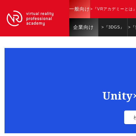
一般向け
>『VRアカデミーとは
企業向け
>『3DGS』
>
Unit