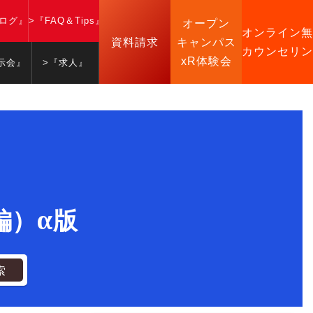
ブログ』
>『FAQ＆Tips』
オープン
オンライン無
資料請求
キャンパス
カウンセリン
xR体験会
示会』
>『求人』
級編）α版
索