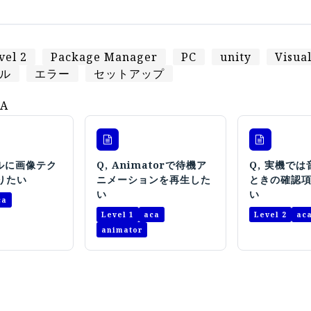
vel 2
Package Manager
PC
unity
Visua
ル
エラー
セットアップ
A
デルに画像テク
Q, Animatorで待機ア
Q, 実機で
りたい
ニメーションを再生した
ときの確認
い
い
ca
Level 1
aca
Level 2
ac
animator