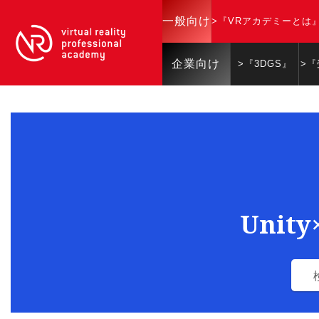
一般向け
>『VRアカデミーとは
企業向け
>『3DGS』
>
Unit