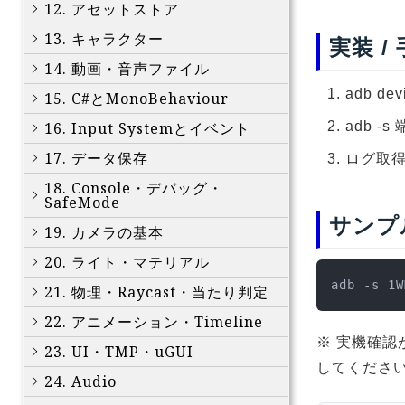
12. アセットストア
13. キャラクター
実装 /
14. 動画・音声ファイル
adb d
15. C#とMonoBehaviour
adb -s
16. Input Systemとイベント
17. データ保存
ログ取
18. Console・デバッグ・
SafeMode
サンプ
19. カメラの基本
20. ライト・マテリアル
adb -s 1W
21. 物理・Raycast・当たり判定
22. アニメーション・Timeline
※ 実機確認
23. UI・TMP・uGUI
してくださ
24. Audio