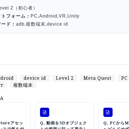
evel 2（初心者）
ットフォーム：
PC,Android,VR,Unity
ワード：
adb,複数端末,device id
droid
device id
Level 2
Meta Quest
PC
vr
複数端末
A
 Storeアセッ
Q, 動画を3Dオブジェク
Q, PCからMe
ンスで気を付
トの画面に貼って再生し
へビルドせ