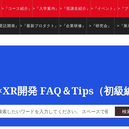
』
>『コース紹介』
>『入学案内』
>『受講生紹介』
>『イベント』
>『
『受託開発』
>『最新プロダクト』
>『企業研修』
>『研究会』
>『展
y×XR開発 FAQ＆Tips（初
検