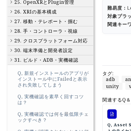
25. OpenXRとPlugin管理
難易度：
L
26. XRIの基本構成
対象プラ
27. 移動・テレポート・掴む
関連キー
28. 手・コントローラ・視線
29. クロスプラットフォーム対応
30. 端末準備と開発者設定
31. ビルド・ADB・実機確認
Q, 新規インストールのアプリが
タグ:
インストール中にFailedと表示
adb
an
され失敗してしまう
unity
Q, 実機確認を素早く回すコツ
関連するQ＆
は？
Q, 実機確認では何を最低限チェ
ックすべき？
Q, Asset
トのライセ