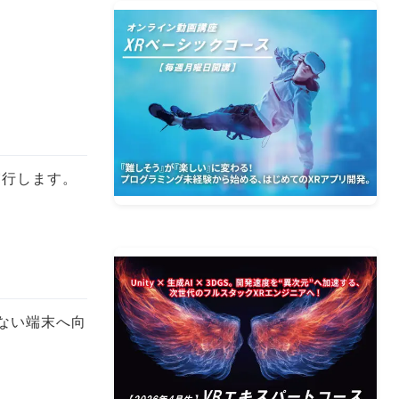
実行します。
図しない端末へ向