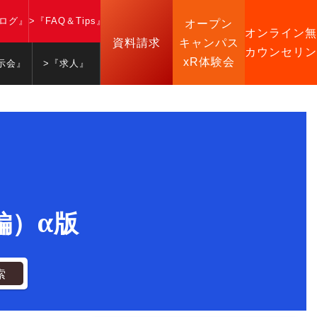
ブログ』
>『FAQ＆Tips』
オープン
オンライン無
資料請求
キャンパス
カウンセリン
xR体験会
示会』
>『求人』
級編）α版
索