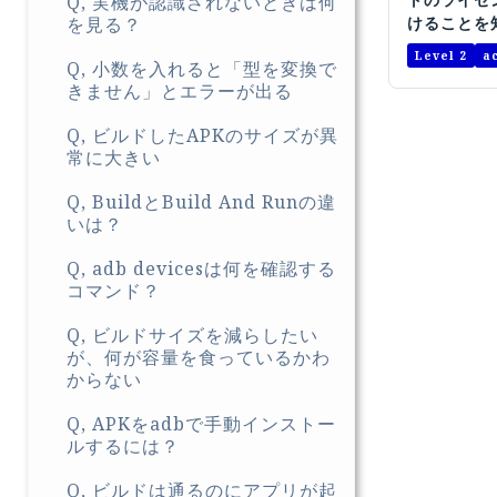
Q, 実機が認識されないときは何
けることを
を見る？
Level 2
a
Q, 小数を入れると「型を変換で
きません」とエラーが出る
Q, ビルドしたAPKのサイズが異
常に大きい
Q, BuildとBuild And Runの違
いは？
Q, adb devicesは何を確認する
コマンド？
Q, ビルドサイズを減らしたい
が、何が容量を食っているかわ
からない
Q, APKをadbで手動インストー
ルするには？
Q, ビルドは通るのにアプリが起