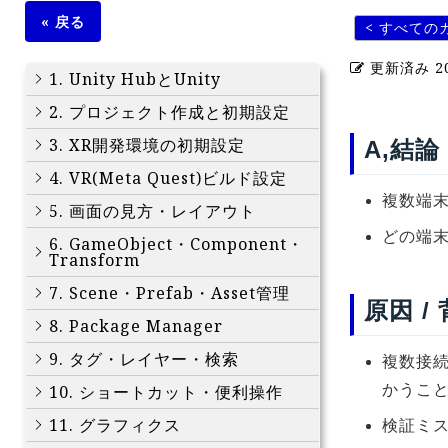
« 戻る
< すべての
更新済み
2
1. Unity HubとUnity
2. プロジェクト作成と初期設定
3. XR開発環境の初期設定
A,結論
4. VR(Meta Quest)ビルド設定
複数端末
5. 画面の見方・レイアウト
どの端
6. GameObject・Component・
Transform
7. Scene・Prefab・Asset管理
原因 /
8. Package Manager
9. タグ・レイヤー・検索
複数接続
10. ショートカット・便利操作
かうこ
11. グラフィクス
検証ミ