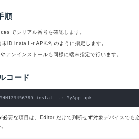
 手順
evices でシリアル番号を確認します。
 端末ID install -r APK名 のように指定します。
得やアンインストールも同様に端末指定で行います。
ルコード
MHH123456789 install -r MyApp.apk
が必要な項目は、Editor だけで判断せず対象デバイスでも
い。