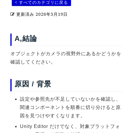
< すべてのカテゴリに戻る
U-15メタバースプログラミング講座
更新済み
2026年3月19日
入学案内
受講生紹介
A,結論
イベント
オブジェクトがカメラの視野外にあるかどうかを
ブログ
確認してください。
アクセスマップ
原因 / 背景
企業向け
設定や参照先が不足していないかを確認し、
《3DGS》
関連コンポーネントを順番に切り分けると原
3DGSスキャンサービス
因を見つけやすくなります。
3DGS受託開発
Unity Editor だけでなく、対象プラットフォ
3D Gaussian Splatting アプリ開発研修