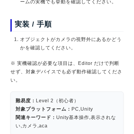
ームの実機でも挙動を確認してください。
3DGSニュース
《受託開発》
実装 / 手順
受託開発
《最新プロダクト》
オブジェクトがカメラの視野外にあるかどう
かを確認してください。
超体験★販促システム『XR Showcase Hub』2025年4月発売
MR体験型研修プラットフォーム『LegacyLink XR』2025年10月
※ 実機確認が必要な項目は、Editor だけで判断
バーチャルイベントプラットフォーム『MetaLiveStage』2025年
せず、対象デバイスでも必ず動作確認してくださ
3D空間キャプチャーアプリ『Qoocan』
い。
開発中
製造現場を革新する！『XR Worksupport Hub』開発中
難易度：
Level 2（初心者）
>XR Museum『Artlogue』開発中
対象プラットフォーム：
PC,Unity
《企業研修》
関連キーワード：
Unity基本操作,表示されな
い,カメラ,aca
Unity研修