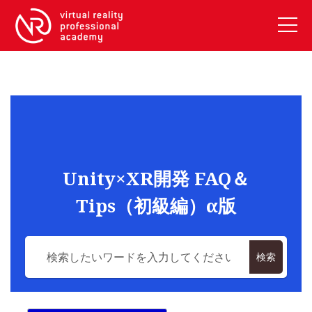
VRアカデミーとは
10周年キャンペーン
コース紹介
《一般コース》
【毎週月曜開講】XRベーシック
Unity×XR開発 FAQ＆
【2026年10月】ARエキスパートコース
Tips（初級編）α版
【2026年10月】VRエキスパートコース
【2026年10月】XRプロフェッショナル
《リスキリング補助金コース》
検索
リスキリング補助金対象コース説明
《SDGs》