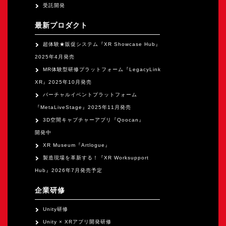
受託開発
最新プロダクト
超体験★販促システム『XR Showcase Hub』
2025年4月発売
MR体験型研修プラットフォーム『LegacyLink
XR』2025年10月発売
バーチャルイベントプラットフォーム
『MetaLiveStage』2025年11月発売
3D空間キャプチャーアプリ『Qoocan』
開発中
XR Museum『Artlogue』
製造現場を革新する！『XR Worksupport
Hub』2026年7月発売予定
企業研修
Unity研修
Unity × XRアプリ開発研修