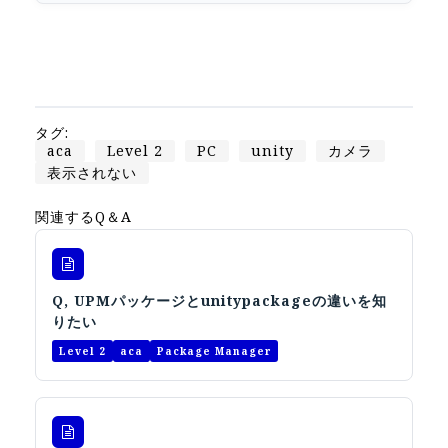
Apple Vision Pro アプリ開発研修
HoloLens 2 アプリ開発研修
《研究会》
XRビジネスフォーラム
タグ:
《展示会》
aca
Level 2
PC
unity
カメラ
表示されない
TOKYO DIGICONX2026
（1/8～10東京ビッグサイト）に出展。
関連するQ＆A
オートモーティブワールド2026
（1/21～23東京ビッグサイト）に出展。
Tsumiki Community Day 2026
Q, UPMパッケージとunitypackageの違いを知
（5/27～28 秋葉原UDX）に出展。
りたい
《求人》
Level 2
aca
Package Manager
求人申込み