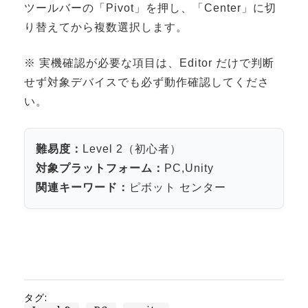
ツールバーの「Pivot」を押し、「Center」に切
3DGSニュース
り替えてから複数選択します。
《受託開発》
※ 実機確認が必要な項目は、Editor だけで判断
受託開発
せず対象デバイスでも必ず動作確認してくださ
《最新プロダクト》
い。
超体験★販促システム『XR Showcase Hub』2025年4月発売
MR体験型研修プラットフォーム『LegacyLink XR』2025年10月
難易度：
Level 2（初心者）
バーチャルイベントプラットフォーム『MetaLiveStage』2025年
対象プラットフォーム：
PC,Unity
3D空間キャプチャーアプリ『Qoocan』
関連キーワード：
ピボット センター
開発中
製造現場を革新する！『XR Worksupport Hub』開発中
>XR Museum『Artlogue』開発中
《企業研修》
Unity研修
タグ: