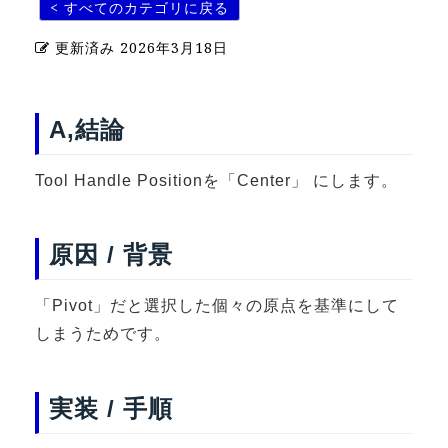
< すべてのカテゴリに戻る
U-15メタバースプログラミング講座
更新済み
2026年3月18日
入学案内
受講生紹介
A,結論
イベント
Tool Handle Positionを「Center」 にします。
ブログ
アクセスマップ
原因 / 背景
企業向け
「Pivot」だと選択した個々の原点を基準にして
しまうためです。
《3DGS》
3DGSスキャンサービス
3DGS受託開発
実装 / 手順
3D Gaussian Splatting アプリ開発研修