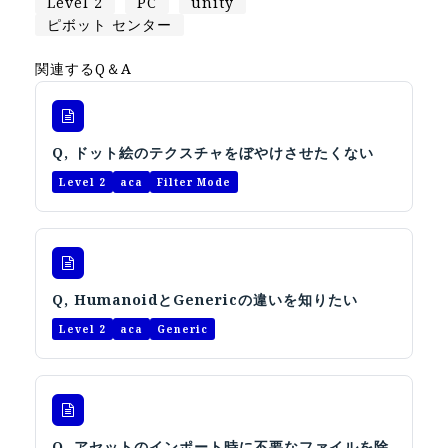
Level 2
PC
unity
Apple Vision Pro アプリ開発研修
ピボット センター
HoloLens 2 アプリ開発研修
関連するQ＆A
《研究会》
XRビジネスフォーラム
《展示会》
Q, ドット絵のテクスチャをぼやけさせたくない
TOKYO DIGICONX2026
Level 2
aca
Filter Mode
（1/8～10東京ビッグサイト）に出展。
オートモーティブワールド2026
（1/21～23東京ビッグサイト）に出展。
Tsumiki Community Day 2026
Q, HumanoidとGenericの違いを知りたい
（5/27～28 秋葉原UDX）に出展。
Level 2
aca
Generic
《求人》
求人申込み
Q, アセットのインポート時に不要なファイルを除