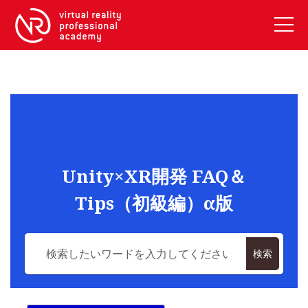
VRアカデミーとは
10周年キャンペーン
コース紹介
《一般コース》
【毎週月曜開講】XRベーシック
Unity×XR開発 FAQ＆
【2026年10月】ARエキスパートコース
Tips（初級編）α版
【2026年10月】VRエキスパートコース
【2026年10月】XRプロフェッショナル
《リスキリング補助金コース》
検索
リスキリング補助金対象コース説明
《SDGs》