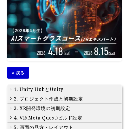
« 戻る
1. Unity HubとUnity
2. プロジェクト作成と初期設定
3. XR開発環境の初期設定
4. VR(Meta Quest)ビルド設定
5. 画面の見方・レイアウト