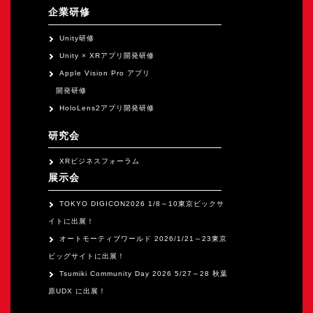
企業研修
Unity研修
Unity × XRアプリ開発研修
Apple Vision Pro アプリ
開発研修
HoloLens2アプリ開発研修
研究会
XRビジネスフォーラム
展示会
TOKYO DIGICON2026 1/8～10東京ビックサ
イトに出展！
オートモーティブワールド 2026/1/21～23東京
ビッグサイトに出展！
Tsumiki Community Day 2026 5/27～28 秋葉
原UDX に出展！