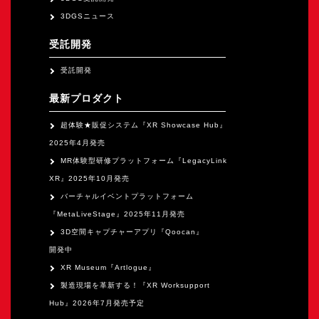
3DGSニュース
受託開発
受託開発
最新プロダクト
超体験★販促システム『XR Showcase Hub』
2025年4月発売
MR体験型研修プラットフォーム『LegacyLink
XR』2025年10月発売
バーチャルイベントプラットフォーム
『MetaLiveStage』2025年11月発売
3D空間キャプチャーアプリ『Qoocan』
開発中
XR Museum『Artlogue』
製造現場を革新する！『XR Worksupport
Hub』2026年7月発売予定