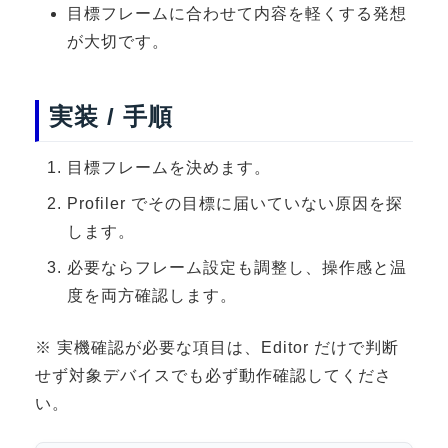
目標フレームに合わせて内容を軽くする発想
3DGSニュース
が大切です。
《受託開発》
受託開発
実装 / 手順
《最新プロダクト》
超体験★販促システム『XR Showcase Hub』2025年4月発売
目標フレームを決めます。
MR体験型研修プラットフォーム『LegacyLink XR』2025年10月
Profiler でその目標に届いていない原因を探
バーチャルイベントプラットフォーム『MetaLiveStage』2025年
します。
3D空間キャプチャーアプリ『Qoocan』
必要ならフレーム設定も調整し、操作感と温
開発中
度を両方確認します。
製造現場を革新する！『XR Worksupport Hub』開発中
※ 実機確認が必要な項目は、Editor だけで判断
>XR Museum『Artlogue』開発中
せず対象デバイスでも必ず動作確認してくださ
《企業研修》
い。
Unity研修