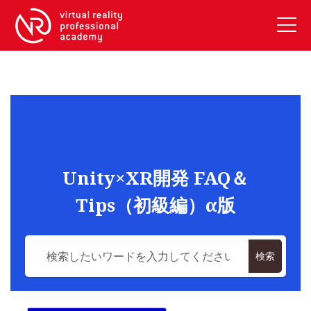
VRアカデミーとは
10周年キャンペーン
コース紹介
《一般コース》
【毎週月曜開講】XRベーシック
Unity×XR開発 FAQ＆
【2026年10月】ARエキスパートコース
Tips（初級編）α版
【2026年10月】VRエキスパートコース
【2026年10月】XRプロフェッショナル
《リスキリング補助金コース》
検索
リスキリング補助金対象コース説明
《SDGs》