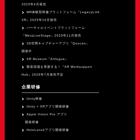
2025年4月発売
MR体験型研修プラットフォーム『LegacyLink
XR』2025年10月発売
バーチャルイベントプラットフォーム
『MetaLiveStage』2025年11月発売
3D空間キャプチャーアプリ『Qoocan』
開発中
XR Museum『Artlogue』
製造現場を革新する！『XR Worksupport
Hub』2026年7月発売予定
企業研修
Unity研修
Unity × XRアプリ開発研修
Apple Vision Pro アプリ
開発研修
HoloLens2アプリ開発研修