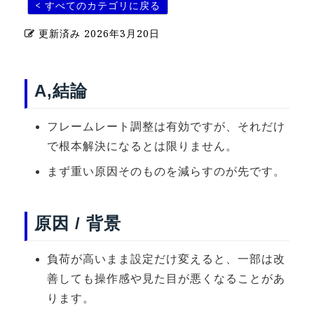
< すべてのカテゴリに戻る
U-15メタバースプログラミング講座
更新済み
2026年3月20日
入学案内
受講生紹介
A,結論
イベント
フレームレート調整は有効ですが、それだけ
ブログ
で根本解決になるとは限りません。
アクセスマップ
まず重い原因そのものを減らすのが先です。
企業向け
原因 / 背景
《3DGS》
3DGSスキャンサービス
負荷が高いまま設定だけ変えると、一部は改
善しても操作感や見た目が悪くなることがあ
3DGS受託開発
ります。
3D Gaussian Splatting アプリ開発研修