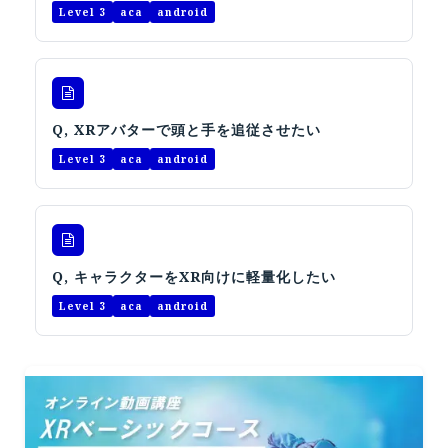
オープンキャンパス
Level 3
aca
android
オンライン
Q, XRアバターで頭と手を追従させたい
資料請求
Level 3
aca
android
Q, キャラクターをXR向けに軽量化したい
Level 3
aca
android