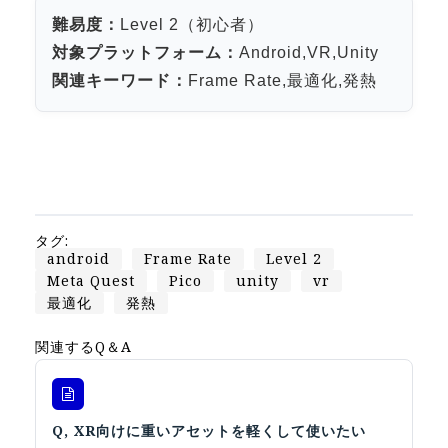
Apple Vision Pro アプリ開発研修
難易度：
Level 2（初心者）
HoloLens 2 アプリ開発研修
対象プラットフォーム：
Android,VR,Unity
《研究会》
関連キーワード：
Frame Rate,最適化,発熱
XRビジネスフォーラム
《展示会》
TOKYO DIGICONX2026
（1/8～10東京ビッグサイト）に出展。
オートモーティブワールド2026
タグ:
android
Frame Rate
Level 2
（1/21～23東京ビッグサイト）に出展。
Meta Quest
Pico
unity
vr
Tsumiki Community Day 2026
最適化
発熱
（5/27～28 秋葉原UDX）に出展。
関連するQ＆A
《求人》
求人申込み
Q, XR向けに重いアセットを軽くして使いたい