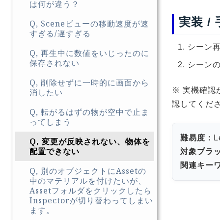
は何が違う？
実装 /
Q, Sceneビューの移動速度が速
すぎる/遅すぎる
シーン
Q, 再生中に数値をいじったのに
保存されない
シーン
Q, 削除せずに一時的に画面から
※ 実機確認
消したい
認してくだ
Q, 転がるはずの物が空中で止ま
ってしまう
難易度：
L
Q, 変更が反映されない、物体を
配置できない
対象プラ
関連キー
Q, 別のオブジェクトにAssetの
中のマテリアルを付けたいが、
Assetフォルダをクリックしたら
Inspectorが切り替わってしまい
ます。