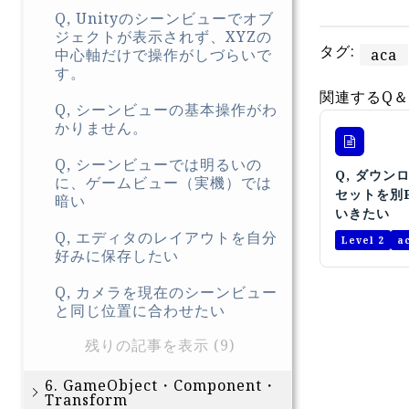
Q, Unityのシーンビューでオブ
ジェクトが表示されず、XYZの
タグ:
aca
中心軸だけで操作がしづらいで
す。
関連するQ＆
Q, シーンビューの基本操作がわ
かりません。
Q, シーンビューでは明るいの
Q, ダウン
に、ゲームビュー（実機）では
セットを別
暗い
いきたい
Q, エディタのレイアウトを自分
Level 2
a
好みに保存したい
Q, カメラを現在のシーンビュー
と同じ位置に合わせたい
残りの記事を表示 (9)
6. GameObject・Component・
Transform