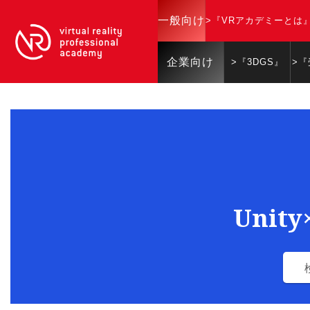
一般向け
>『VRアカデミーとは
企業向け
>『3DGS』
>
Unit