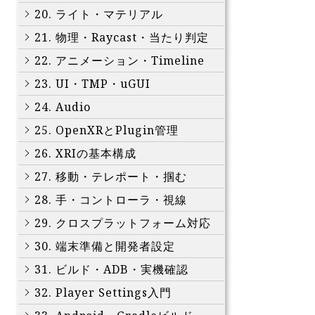
20. ライト・マテリアル
21. 物理・Raycast・当たり判定
22. アニメーション・Timeline
23. UI・TMP・uGUI
24. Audio
25. OpenXRとPlugin管理
26. XRIの基本構成
27. 移動・テレポート・掴む
28. 手・コントローラ・視線
29. クロスプラットフォーム対応
30. 端末準備と開発者設定
31. ビルド・ADB・実機確認
32. Player Settings入門