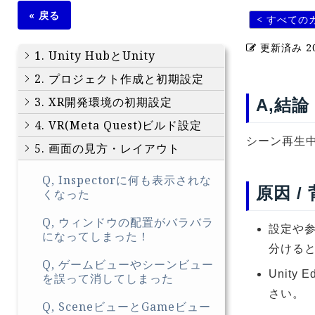
« 戻る
< すべての
更新済み
2
1. Unity HubとUnity
2. プロジェクト作成と初期設定
3. XR開発環境の初期設定
A,結論
4. VR(Meta Quest)ビルド設定
シーン再生
5. 画面の見方・レイアウト
Q, Inspectorに何も表示されな
原因 /
くなった
Q, ウィンドウの配置がバラバラ
設定や
になってしまった！
分ける
Q, ゲームビューやシーンビュー
Unit
を誤って消してしまった
さい。
Q, SceneビューとGameビュー