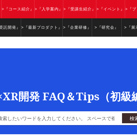
』
>『コース紹介』
>『入学案内』
>『受講生紹介』
>『イベント』
>『
『受託開発』
>『最新プロダクト』
>『企業研修』
>『研究会』
>『展
y×XR開発 FAQ＆Tips（初
検