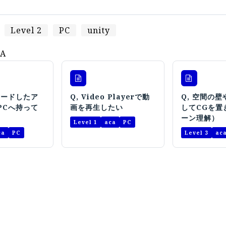
Level 2
PC
unity
A
ロードしたア
Q, Video Playerで動
Q, 空間の
PCへ持って
画を再生したい
してCGを置
ーン理解）
Level 1
aca
PC
ca
PC
Level 3
ac