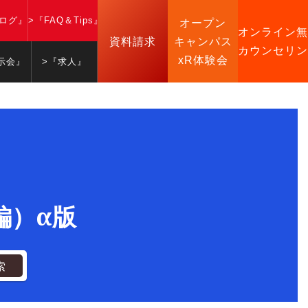
ブログ』
>『FAQ＆Tips』
オープン
オンライン無
資料請求
キャンパス
カウンセリン
xR体験会
示会』
>『求人』
級編）α版
索