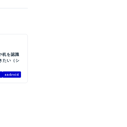
壁や机を認識
きたい（シ
a
android