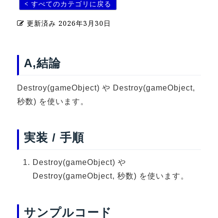
< すべてのカテゴリに戻る
U-15メタバースプログラミング講座
更新済み
2026年3月30日
入学案内
受講生紹介
A,結論
イベント
Destroy(gameObject) や Destroy(gameObject,
ブログ
秒数) を使います。
アクセスマップ
実装 / 手順
企業向け
Destroy(gameObject) や
《3DGS》
Destroy(gameObject, 秒数) を使います。
3DGSスキャンサービス
3DGS受託開発
サンプルコード
3D Gaussian Splatting アプリ開発研修