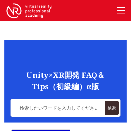
VRアカデミーとは
10周年キャンペーン
コース紹介
《一般コース》
【毎週月曜開講】XRベーシック
Unity×XR開発 FAQ＆
【2026年10月】ARエキスパートコース
Tips（初級編）α版
【2026年10月】VRエキスパートコース
【2026年10月】XRプロフェッショナル
《リスキリング補助金コース》
検索
リスキリング補助金対象コース説明
《SDGs》