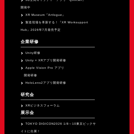
開発中
XR Museum『Artlogue』
製造現場を革新する！『XR Worksupport
Hub』2026年7月発売予定
企業研修
Unity研修
Unity × XRアプリ開発研修
Apple Vision Pro アプリ
開発研修
HoloLens2アプリ開発研修
研究会
XRビジネスフォーラム
展示会
TOKYO DIGICON2026 1/8～10東京ビックサ
イトに出展！