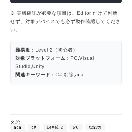
Apple Vision Pro アプリ開発研修
HoloLens 2 アプリ開発研修
※ 実機確認が必要な項目は、Editor だけで判断
せず、対象デバイスでも必ず動作確認してくださ
《研究会》
い。
XRビジネスフォーラム
《展示会》
難易度：
Level 2（初心者）
TOKYO DIGICONX2026
対象プラットフォーム：
PC,Visual
（1/8～10東京ビッグサイト）に出展。
Studio,Unity
オートモーティブワールド2026
関連キーワード：
C#,削除,aca
（1/21～23東京ビッグサイト）に出展。
Tsumiki Community Day 2026
（5/27～28 秋葉原UDX）に出展。
《求人》
求人申込み
タグ:
aca
c#
Level 2
PC
unity