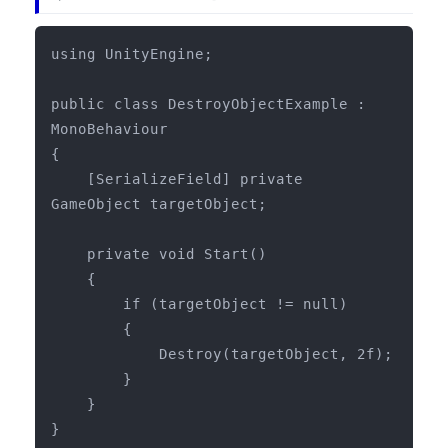
3DGSニュース
using UnityEngine;

《受託開発》
受託開発
public class DestroyObjectExample : 
《最新プロダクト》
MonoBehaviour

{

超体験★販促システム『XR Showcase Hub』2025年4月発売
    [SerializeField] private 
MR体験型研修プラットフォーム『LegacyLink XR』2025年10月
GameObject targetObject;

バーチャルイベントプラットフォーム『MetaLiveStage』2025年
    private void Start()

3D空間キャプチャーアプリ『Qoocan』
    {

開発中
        if (targetObject != null)

製造現場を革新する！『XR Worksupport Hub』開発中
        {

>XR Museum『Artlogue』開発中
            Destroy(targetObject, 2f);

        }

《企業研修》
    }

Unity研修
}