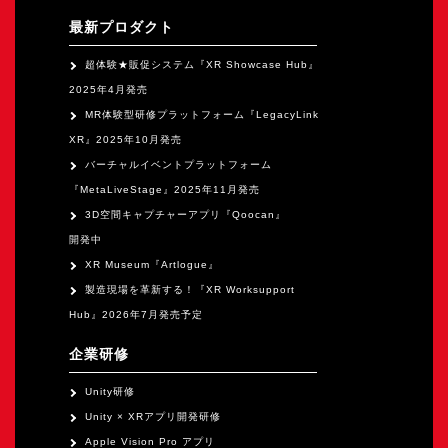
最新プロダクト
超体験★販促システム『XR Showcase Hub』
2025年4月発売
MR体験型研修プラットフォーム『LegacyLink
XR』2025年10月発売
バーチャルイベントプラットフォーム
『MetaLiveStage』2025年11月発売
3D空間キャプチャーアプリ『Qoocan』
開発中
XR Museum『Artlogue』
製造現場を革新する！『XR Worksupport
Hub』2026年7月発売予定
企業研修
Unity研修
Unity × XRアプリ開発研修
Apple Vision Pro アプリ