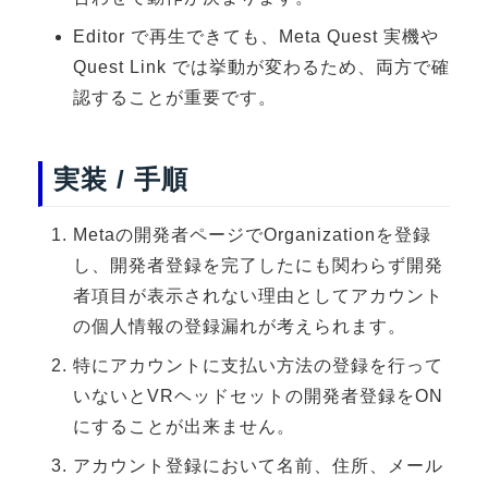
3DGSニュース
Editor で再生できても、Meta Quest 実機や
《受託開発》
Quest Link では挙動が変わるため、両方で確
認することが重要です。
受託開発
《最新プロダクト》
実装 / 手順
超体験★販促システム『XR Showcase Hub』2025年4月発売
MR体験型研修プラットフォーム『LegacyLink XR』2025年10月
Metaの開発者ページでOrganizationを登録
バーチャルイベントプラットフォーム『MetaLiveStage』2025年
し、開発者登録を完了したにも関わらず開発
3D空間キャプチャーアプリ『Qoocan』
者項目が表示されない理由としてアカウント
開発中
の個人情報の登録漏れが考えられます。
製造現場を革新する！『XR Worksupport Hub』開発中
特にアカウントに支払い方法の登録を行って
>XR Museum『Artlogue』開発中
いないとVRヘッドセットの開発者登録をON
《企業研修》
にすることが出来ません。
Unity研修
アカウント登録において名前、住所、メール