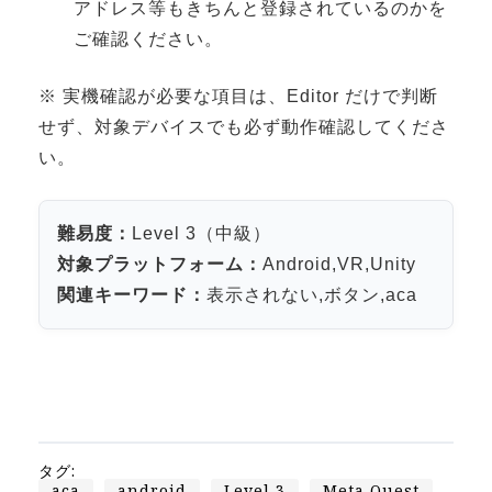
アドレス等もきちんと登録されているのかを
Apple Vision Pro アプリ開発研修
ご確認ください。
HoloLens 2 アプリ開発研修
《研究会》
※ 実機確認が必要な項目は、Editor だけで判断
XRビジネスフォーラム
せず、対象デバイスでも必ず動作確認してくださ
い。
《展示会》
TOKYO DIGICONX2026
（1/8～10東京ビッグサイト）に出展。
難易度：
Level 3（中級）
オートモーティブワールド2026
対象プラットフォーム：
Android,VR,Unity
（1/21～23東京ビッグサイト）に出展。
関連キーワード：
表示されない,ボタン,aca
Tsumiki Community Day 2026
（5/27～28 秋葉原UDX）に出展。
《求人》
求人申込み
タグ:
aca
android
Level 3
Meta Quest