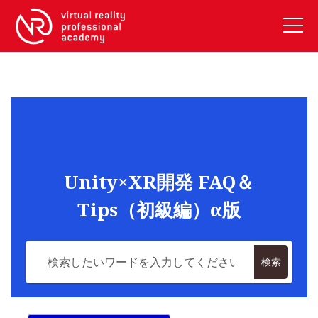
VRアカデミーとは
10周年キャンペーン
コース紹介
《一般コース》
【毎週月曜開講】XRベーシック
Unity×XR開発 FAQ＆
【2026年10月】ARエキスパートコース
Tips（初級編）α版
【2026年10月】VRエキスパートコース
【2026年10月】XRプロフェッショナル
《リスキリング補助金コース》
検索
リスキリング補助金対象コース説明
《SDGs》