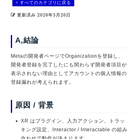
< すべてのカテゴリに戻る
U-15メタバースプログラミング講座
更新済み
2026年3月26日
入学案内
受講生紹介
A,結論
イベント
Metaの開発者ページでOrganizationを登録し、
ブログ
開発者登録を完了したにも関わらず開発者項目が
表示されない理由としてアカウントの個人情報の
アクセスマップ
登録漏れが考えられます。
企業向け
原因 / 背景
《3DGS》
3DGSスキャンサービス
XR はプラグイン、入力アクション、トラッ
3DGS受託開発
キング設定、Interactor / Interactable の組み
3D Gaussian Splatting アプリ開発研修
合わせで動作が決まります。